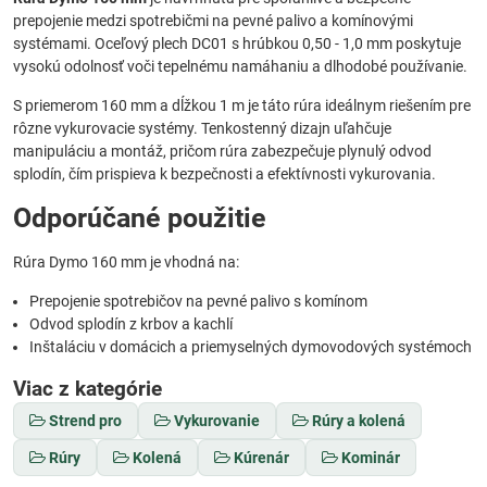
prepojenie medzi spotrebičmi na pevné palivo a komínovými
systémami. Oceľový plech DC01 s hrúbkou 0,50 - 1,0 mm poskytuje
vysokú odolnosť voči tepelnému namáhaniu a dlhodobé používanie.
S priemerom 160 mm a dĺžkou 1 m je táto rúra ideálnym riešením pre
rôzne vykurovacie systémy. Tenkostenný dizajn uľahčuje
manipuláciu a montáž, pričom rúra zabezpečuje plynulý odvod
splodín, čím prispieva k bezpečnosti a efektívnosti vykurovania.
Odporúčané použitie
Rúra Dymo 160 mm je vhodná na:
Prepojenie spotrebičov na pevné palivo s komínom
Odvod splodín z krbov a kachlí
Inštaláciu v domácich a priemyselných dymovodových systémoch
Viac z kategórie
Strend pro
Vykurovanie
Rúry a kolená
Rúry
Kolená
Kúrenár
Kominár