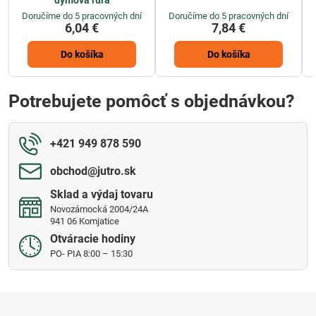
dymová rúra
Doručíme do 5 pracovných dní
Doručíme do 5 pracovných dní
6,04 €
7,84 €
Do košíka
Do košíka
Potrebujete pomôcť s objednávkou?
+421 949 878 590
obchod​@jutro​.sk
Sklad a výdaj tovaru
Novozámocká 2004/24A
941 06 Komjatice
Otváracie hodiny
PO- PIA 8:00 – 15:30