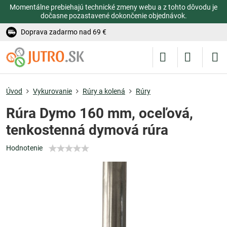
Momentálne prebiehajú technické zmeny webu a z tohto dôvodu je
dočasne pozastavené dokončenie objednávok.
Doprava zadarmo nad 69 €
Úvod
Vykurovanie
Rúry a kolená
Rúry
Rúra Dymo 160 mm, oceľová,
tenkostenná dymová rúra
Hodnotenie