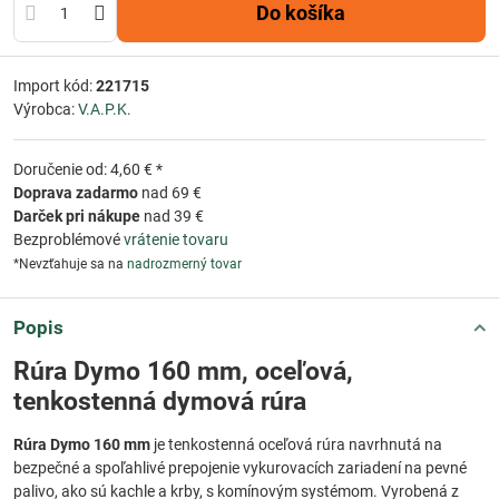
Do košíka
Import kód:
221715
Výrobca:
V.A.P.K.
Doručenie od: 4,60 € *
Doprava zadarmo
nad 69 €
Darček pri nákupe
nad 39 €
Bezproblémové
vrátenie tovaru
*Nevzťahuje sa na
nadrozmerný tovar
Popis
Rúra Dymo 160 mm, oceľová,
tenkostenná dymová rúra
Rúra Dymo 160 mm
je tenkostenná oceľová rúra navrhnutá na
bezpečné a spoľahlivé prepojenie vykurovacích zariadení na pevné
palivo, ako sú kachle a krby, s komínovým systémom. Vyrobená z