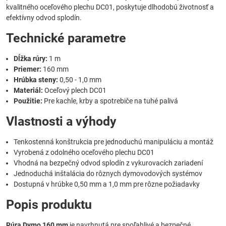
kvalitného oceľového plechu DC01, poskytuje dlhodobú životnosť a
efektívny odvod splodín.
Technické parametre
Dĺžka rúry:
1 m
Priemer:
160 mm
Hrúbka steny:
0,50 - 1,0 mm
Materiál:
Oceľový plech DC01
Použitie:
Pre kachle, krby a spotrebiče na tuhé palivá
Vlastnosti a výhody
Tenkostenná konštrukcia pre jednoduchú manipuláciu a montáž
Vyrobená z odolného oceľového plechu DC01
Vhodná na bezpečný odvod splodín z vykurovacích zariadení
Jednoduchá inštalácia do rôznych dymovodových systémov
Dostupná v hrúbke 0,50 mm a 1,0 mm pre rôzne požiadavky
Popis produktu
Rúra Dymo 160 mm
je navrhnutá pre spoľahlivé a bezpečné