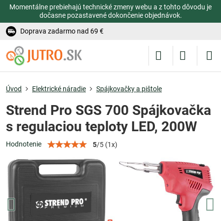
Momentálne prebiehajú technické zmeny webu a z tohto dôvodu je
dočasne pozastavené dokončenie objednávok.
Doprava zadarmo nad 69 €
Úvod
Elektrické náradie
Spájkovačky a pištole
Strend Pro SGS 700 Spájkovačka
s regulaciou teploty LED, 200W
Hodnotenie
5
/
5
(
1
x)