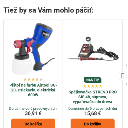
Tiež by sa Vám mohlo páčiť:
NÁŠ TIP
Pištoľ na farbu Airtool SG-
20, striekacia, elektrická
Spájkovačka STREND PRO
600W
SIS 48, súprava,
vypaľovačka do dreva
Doručíme do 5 pracovných dní
Doručíme do 5 pracovných dní
36,91 €
15,68 €
Do košíka
Do košíka