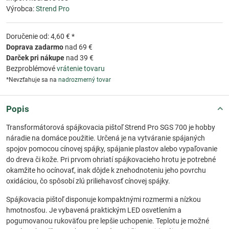
Výrobca:
Strend Pro
Doručenie od: 4,60 € *
Doprava zadarmo
nad 69 €
Darček pri nákupe
nad 39 €
Bezproblémové
vrátenie tovaru
*Nevzťahuje sa na
nadrozmerný tovar
Popis
Transformátorová spájkovacia pištoľ Strend Pro SGS 700 je hobby
náradie na domáce použitie. Určená je na vytváranie spájaných
spojov pomocou cínovej spájky, spájanie plastov alebo vypaľovanie
do dreva či kože. Pri prvom ohriatí spájkovacieho hrotu je potrebné
okamžite ho ocínovať, inak dôjde k znehodnoteniu jeho povrchu
oxidáciou, čo spôsobí zlú priliehavosť cínovej spájky.
Spájkovacia pištoľ disponuje kompaktnými rozmermi a nízkou
hmotnosťou. Je vybavená praktickým LED osvetlením a
pogumovanou rukoväťou pre lepšie uchopenie. Teplotu je možné