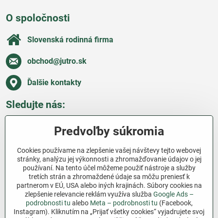
O spoločnosti
Slovenská rodinná firma
obchod​@jutro​.sk
Ďalšie kontakty
Sledujte nás:
Facebook
Pinterest
Instagram
Blog
Predvoľby súkromia
Všetko o nákupe
Cookies používame na zlepšenie vašej návštevy tejto webovej
stránky, analýzu jej výkonnosti a zhromažďovanie údajov o jej
používaní. Na tento účel môžeme použiť nástroje a služby
Ďakujeme za podporu
tretích strán a zhromaždené údaje sa môžu preniesť k
partnerom v EÚ, USA alebo iných krajinách. Súbory cookies na
Sme slovenský e-shop bez dotácií​. Fungujeme len
zlepšenie relevancie reklám využíva služba
Google Ads –
vďaka vám – ľuďom, ktorí veria v poctivú prácu a
podrobnosti tu
alebo
Meta – podrobnosti tu
(Facebook,
lásku k pôde​. Každý nákup na Jutro​.sk nám pomáha
Instagram). Kliknutím na „Prijať všetky cookies“ vyjadrujete svoj