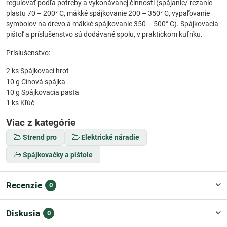
regulovať podľa potreby a vykonávanej činnosti (spájanie/ rezanie
plastu 70 – 200° C, mäkké spájkovanie 200 – 350° C, vypaľovanie
symbolov na drevo a mäkké spájkovanie 350 – 500° C). Spájkovacia
pištoľ a príslušenstvo sú dodávané spolu, v praktickom kufríku.
Príslušenstvo:
2 ks Spájkovací hrot
10 g Cínová spájka
10 g Spájkovacia pasta
1 ks Kľúč
Viac z kategórie
Strend pro
Elektrické náradie
Spájkovačky a pištole
Recenzie
0
Diskusia
0