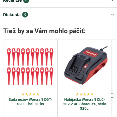
Recenzie
0
Diskusia
0
Tiež by sa Vám mohlo páčiť:
Sada nožov Worcraft CGT-
Nabíjačka Worcraft CLC-
S20Li, bal. 20 ks
20V-2.4H ShareSYS, séria
S20Li