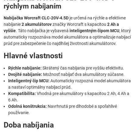
rýchlym nabíjaním
Nabíjačka Worcraft CLC-20V-4.5D
je určená na rýchle a efektívne
nabíjanie
2 akumulátorov
značky Worcraft s kapacitou
2 Ah a
vyššie
. Táto nabíjačka je vybavená
inteligentným čipom MCU
, ktorý
automaticky rozpoznáva model akumulátora a optimalizuje nabíjací
prúd pre zabezpečenie čo najdlhšej životnosti akumulátorov.
Hlavné vlastnosti
Rýchle nabíjanie:
Skrátený čas nabíjania pre vyššiu efektivitu.
Dvojité nabíjanie:
Možnosť nabíjať dva akumulátory súčasne.
Inteligentný čip MCU:
Automaticky rozpozná model akumulátora
a nastaví optimálny nabíjací prúd.
Kompatibilita:
Vhodná pre akumulátory s kapacitou 2 Ah, 4 Ah a
6 Ah.
Odolná konštrukcia:
Navrhnutá pre dlhodobé a spoľahlivé
používanie.
Doba nabíjania