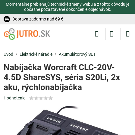
Momentálne prebiehajú technické zmeny webu a z tohto dôvodu je
dočasne pozastavené dokončenie objednávok.
Doprava zadarmo nad 69 €
Úvod
Elektrické náradie
Akumulátorový SET
Nabíjačka Worcraft CLC-20V-
4.5D ShareSYS, séria S20Li, 2x
aku, rýchlonabíjačka
Hodnotenie