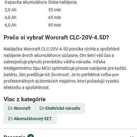
Kapacita akumulátora
Doba nabíjania
2,0 Ah
55 min
4,0 Ah
65 min
6,0 Ah
85 min
Prečo si vybrať Worcraft CLC-20V-4.5D?
Nabíjačka Worcraft CLC-20V-4.5D ponúka rýchle a spoľahlivé
nabíjanie dvoch akumulátorov súčasne, čím šetrí váš čas a
zabezpečuje plynulú prevádzku vášho náradia. Vďaka
inteligentnému čipu MCU optimalizuje proces nabíjania pre každú
batériu, čím predlžuje ich životnosť. Je to perfektná voľba pre
profesionálnych aj domácich majstrov, ktorí požadujú vysokú
efektivitu a spoľahlivosť.
Viac z kategórie
Worcraft
Elektrické náradie
Akumulátorový SET