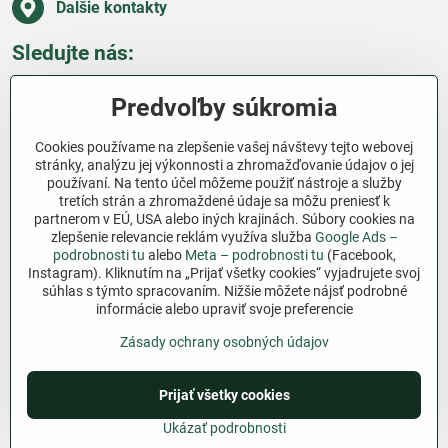
Ďalšie kontakty
Sledujte nás:
Facebook
Pinterest
Instagram
Blog
Predvoľby súkromia
Všetko o nákupe
Cookies používame na zlepšenie vašej návštevy tejto webovej
stránky, analýzu jej výkonnosti a zhromažďovanie údajov o jej
používaní. Na tento účel môžeme použiť nástroje a služby
Ďakujeme za podporu
tretích strán a zhromaždené údaje sa môžu preniesť k
partnerom v EÚ, USA alebo iných krajinách. Súbory cookies na
Sme slovenský e-shop bez dotácií​. Fungujeme len
zlepšenie relevancie reklám využíva služba
Google Ads –
vďaka vám – ľuďom, ktorí veria v poctivú prácu a
podrobnosti tu
alebo
Meta – podrobnosti tu
(Facebook,
Instagram). Kliknutím na „Prijať všetky cookies“ vyjadrujete svoj
lásku k pôde​. Každý nákup na Jutro​.sk nám pomáha
súhlas s týmto spracovaním. Nižšie môžete nájsť podrobné
pokračovať v tom, čo má zmysel – pomáhať
informácie alebo upraviť svoje preferencie
záhradkárom zadarmo a srdcom​.
Zásady ochrany osobných údajov
©
2026
Copyright
Predvoľby súkromia
Prijať všetky cookies
Zásady ochrany osobných údajov
Podmienky používania
Ukázať podrobnosti
Vytvorené pomocou:
BiznisWeb.sk