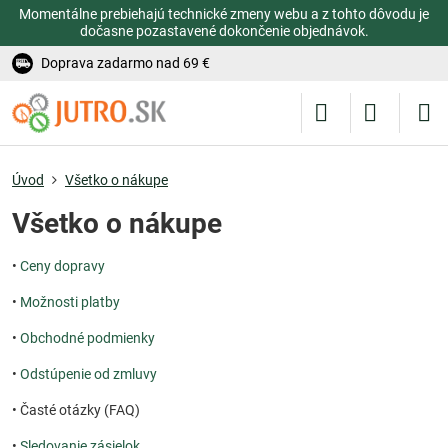
Momentálne prebiehajú technické zmeny webu a z tohto dôvodu je
dočasne pozastavené dokončenie objednávok.
Doprava zadarmo nad 69 €
Úvod
Všetko o nákupe
Všetko o nákupe
•
Ceny dopravy
•
Možnosti platby
•
Obchodné podmienky
•
Odstúpenie od zmluvy
• Časté otázky (FAQ)
•
Sledovanie zásielok