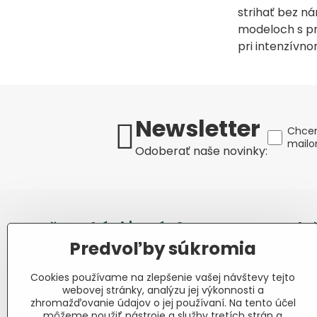
strihať bez ná
modeloch s pr
pri intenzívn
Newsletter
Chcem
mail
Odoberať naše novinky:
Prečo nakúpiť u nás?
O spolo
Predvoľby súkromia
Takmer 100 % spokojných
Slov
zákazníkov
Cookies používame na zlepšenie vašej návštevy tejto
webovej stránky, analýzu jej výkonnosti a
obch
Nízka cena produktov -
zhromažďovanie údajov o jej používaní. Na tento účel
ušetríte
môžeme použiť nástroje a služby tretích strán a