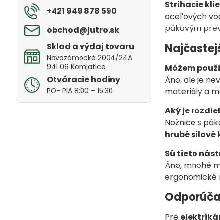
Strihacie kli
+421 949 878 590
oceľových vodi
pákovým prev
obchod​@jutro​.sk
Sklad a výdaj tovaru
Najčastej
Novozámocká 2004/24A
941 06 Komjatice
Môžem použiť
Otváracie hodiny
Áno, ale je n
PO- PIA 8:00 – 15:30
materiály a mo
Aký je rozdi
Nožnice s pák
hrubé silové
Sú tieto nást
Áno, mnohé mo
ergonomické r
Odporúčan
Pre
elektrik