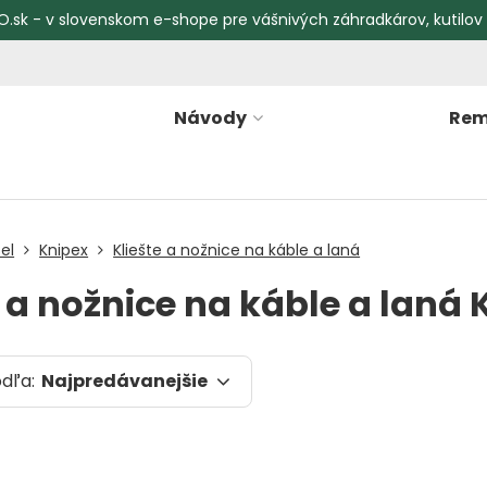
O.sk - v slovenskom e-shope pre vášnivých záhradkárov, kutilov
Návody
Rem
el
Knipex
Kliešte a nožnice na káble a laná
e a nožnice na káble a laná 
odľa:
Najpredávanejšie