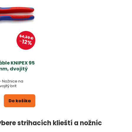
54,39 €
12%
áble KNIPEX 95
mm, dvojitý
 – Nožnice na
ojitý brit
Do košíka
ýbere strihacích klieští a nožníc