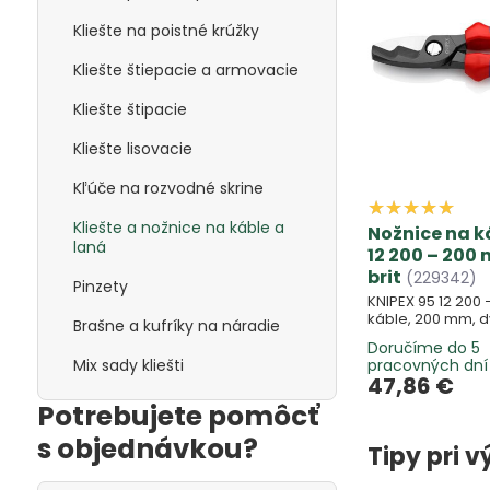
Kliešte na poistné krúžky
Kliešte štiepacie a armovacie
Kliešte štipacie
Kliešte lisovacie
Kľúče na rozvodné skrine
Kliešte a nožnice na káble a
Nožnice na k
laná
12 200 – 200 
brit
(229342)
Pinzety
KNIPEX 95 12 200
káble, 200 mm, dv
Brašne a kufríky na náradie
Doručíme do 5
Mix sady kliešti
pracovných dní
47,86 €
Potrebujete pomôcť
s objednávkou?
Tipy pri v