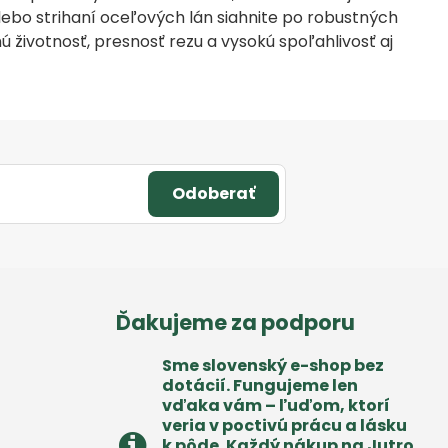
ebo strihaní oceľových lán siahnite po robustných
ivotnosť, presnosť rezu a vysokú spoľahlivosť aj
Odoberať
Ďakujeme za podporu
Sme slovenský e-shop bez
dotácií​. Fungujeme len
vďaka vám – ľuďom, ktorí
veria v poctivú prácu a lásku
k pôde​. Každý nákup na Jutro​