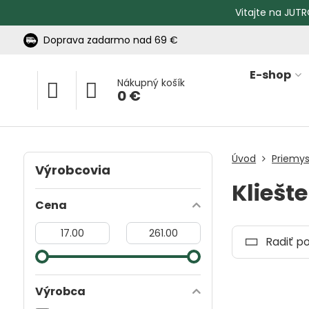
Vitajte na JUTR
Doprava zadarmo nad 69 €
E-shop
Nákupný košík
0 €
Úvod
Priemys
Výrobcovia
Kliešt
Cena
Od:
Do:
Radiť p
Výrobca