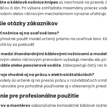
ešte a káblové nožnice Knipex
sú navrhnuté na presné, č
čov či lán. Pri výbere zohľadnite maximálny prierez vodi
odom alebo ráčnovým mechanizmom výrazne uľahčujú st
šie otázky zákazníkov
 nožnice aj na oceľové lano?
evyhnutné použiť model určený priamo na oceľové lano. Kl
hli by sa poškodiť.
el medzi štandardnými káblovými nožnicami a mode
ovým alebo ráčnovým prevodom vyžadujú menšiu silu pri s
 káble alebo pancierové vodiče
. Zabezpečujú čistý rez 
roje vhodné aj na prácu v elektroinštaláciách?
dely sú určené aj na presnú prácu v rozvádzačoch a inšta
ukoväte pre pohodlné používanie aj v stiesnených priest
ie pre profesionálne použitie
árov a montérov
odporúčame kompaktné káblové nožnice