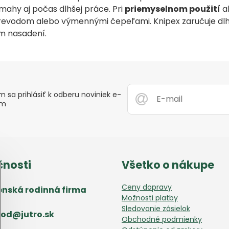
mahy aj počas dlhšej práce. Pri
priemyselnom použití
al
evodom alebo výmennými čepeľami. Knipex zaručuje dlhú ž
om nasadení.
 sa prihlásiť k odberu noviniek e-
om
čnosti
Všetko o nákupe
Ceny dopravy
enská rodinná firma
Možnosti platby
Sledovanie zásielok
od​@jutro​.sk
Obchodné podmienky