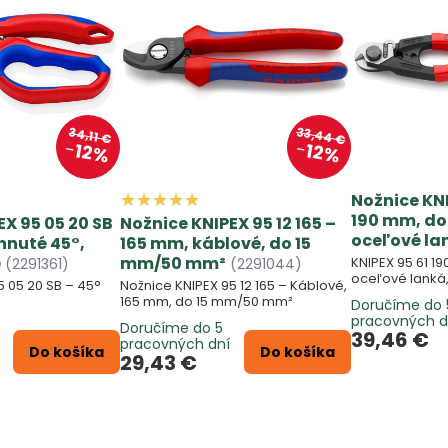
33,44 €
34,11 €
12%
12%
Nožnice KNI
190 mm, do
EX 95 05 20 SB
Nožnice KNIPEX 95 12 165 –
oceľové la
hnuté 45°,
165 mm, káblové, do 15
e
mm/50 mm²
KNIPEX 95 61 19
(2291361)
(2291044)
oceľové lanká
5 05 20 SB – 45°
Nožnice KNIPEX 95 12 165 – Káblové,
165 mm, do 15 mm/50 mm²
Doručíme do 
pracovných d
Doručíme do 5
39,46 €
pracovných dní
Do košíka
Do košíka
29,43 €