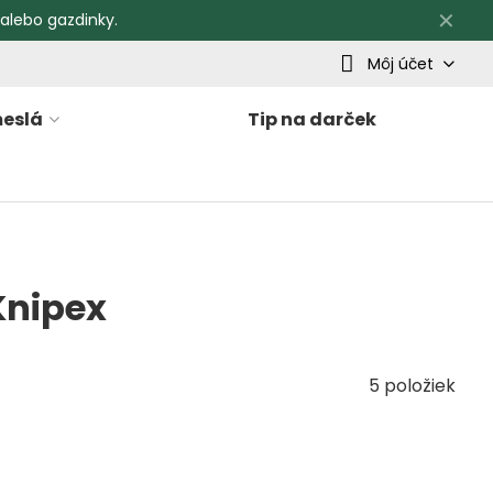
✕
 alebo gazdinky.
Môj účet
eslá
Tip na darček
Knipex
5
položiek