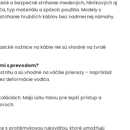
isté a bezpečné strihanie medených, hliníkových aj
ča, typ materiálu a spôsob použitia. Modely s
rihanie hrubších káblov bez nadmernej námahy.
asické nožnice na káble nie sú vhodné na tvrdé
lmi s prevodom?
trihu a sú vhodné na väčšie prierezy – napríklad
bez deformácie vodiča.
láciách. Majú úzku hlavu pre lepší prístup a
oroch.
 s protišmykovou rukoväťou, ktoré umožňujú