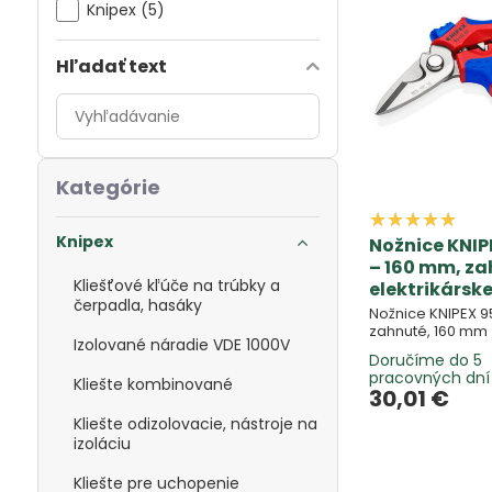
Knipex (5)
Hľadať text
Prehľadať
výsledky
filtra
fulltextom
Kategórie
Knipex
Nožnice KNIP
– 160 mm, za
Kliešťové kľúče na trúbky a
elektrikársk
čerpadla, hasáky
Nožnice KNIPEX 9
zahnuté, 160 mm
Izolované náradie VDE 1000V
Doručíme do 5
pracovných dní
Kliešte kombinované
30,01 €
Kliešte odizolovacie, nástroje na
izoláciu
Kliešte pre uchopenie