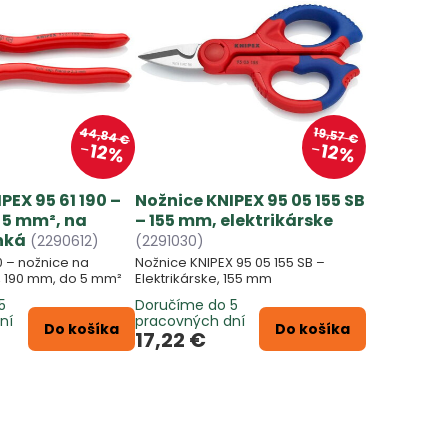
44,84 €
19,57 €
12%
12%
PEX 95 61 190 –
Nožnice KNIPEX 95 05 155 SB
 5 mm², na
– 155 mm, elektrikárske
nká
(2290612)
(2291030)
0 – nožnice na
Nožnice KNIPEX 95 05 155 SB –
, 190 mm, do 5 mm²
Elektrikárske, 155 mm
5
Doručíme do 5
ní
pracovných dní
Do košíka
Do košíka
17,22 €