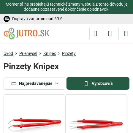
Momentálne prebiehajú technické zmeny webu a z tohto dôvodu je
dočasne pozastavené dokončenie objednávok.
Doprava zadarmo nad 69 €
Úvod
Priemysel
Knipex
Pinzety
Pinzety Knipex
Najpredávanejšie
Výrobcovia