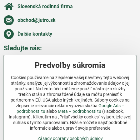
Slovenská rodinná firma
obchod​@jutro​.sk
Ďalšie kontakty
Sledujte nás:
Facebook
Pinterest
Instagram
Blog
Predvoľby súkromia
Všetko o nákupe
Cookies používame na zlepšenie vašej návštevy tejto webovej
stránky, analýzu jej výkonnosti a zhromažďovanie údajov o jej
používaní. Na tento účel môžeme použiť nástroje a služby
Ďakujeme za podporu
tretích strán a zhromaždené údaje sa môžu preniesť k
partnerom v EÚ, USA alebo iných krajinách. Súbory cookies na
Sme slovenský e-shop bez dotácií​. Fungujeme len
zlepšenie relevancie reklám využíva služba
Google Ads –
vďaka vám – ľuďom, ktorí veria v poctivú prácu a
podrobnosti tu
alebo
Meta – podrobnosti tu
(Facebook,
lásku k pôde​. Každý nákup na Jutro​.sk nám pomáha
Instagram). Kliknutím na „Prijať všetky cookies“ vyjadrujete svoj
súhlas s týmto spracovaním. Nižšie môžete nájsť podrobné
pokračovať v tom, čo má zmysel – pomáhať
informácie alebo upraviť svoje preferencie
záhradkárom zadarmo a srdcom​.
Zásady ochrany osobných údajov