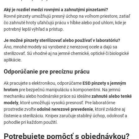
Aký je rozdiel medzi rovnými a zahnutými pinzetami?
Rovné pinzety umožňujú presný úchop na voľnom priestore, zatiaľ
čo zahnuté hroty uľahčujú prácu v hĺbke alebo pod uhlom, kde je
potrebný lepší výhľad a prístup.
Je možné pinzety sterilizovať alebo používať v laboratóriu?
Áno, mnohé modely sú vyrobené z nerezovej ocele a dajú sa
sterilizovať. Sú vhodné aj na jemné chemické, optické či biologické
aplikácie.
Odporúčanie pre precíznu prácu
Ak pracujete s elektronikou, odporúčame
ESD pinzety s jemným
hrotom
pre bezpečnú manipuláciu s komponentmi. Na jemnú
mechaniku alebo hodinárske práce sú ideálne
zahnuté alebo tenké
modely
, ktoré umožňujú vysokú presnosť. Pre laboratórne
prostredie zvoľte
odolné nerezové prevedenie
, ktoré zvládne aj
čistenie a sterilizáciu. Knipex zaručuje stabilný úchop, odolnosť a
pohodlie pri každom použití.
Potrebujete pomôcť s objednávkou?