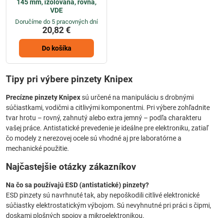
145 mm, izolovaná, rovná,
VDE
Doručíme do 5 pracovných dní
20,82 €
Do košíka
Tipy pri výbere pinzety Knipex
Precízne pinzety Knipex
sú určené na manipuláciu s drobnými
súčiastkami, vodičmi a citlivými komponentmi. Pri výbere zohľadnite
tvar hrotu – rovný, zahnutý alebo extra jemný – podľa charakteru
vašej práce. Antistatické prevedenie je ideálne pre elektroniku, zatiaľ
čo modely z nerezovej ocele sú vhodné aj pre laboratórne a
mechanické použitie.
Najčastejšie otázky zákazníkov
Na čo sa používajú ESD (antistatické) pinzety?
ESD pinzety sú navrhnuté tak, aby nepoškodili citlivé elektronické
súčiastky elektrostatickým výbojom. Sú nevyhnutné pri práci s čipmi,
doskami plošných spojov a mikroelektronikou.