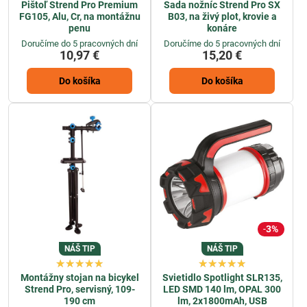
Pištoľ Strend Pro Premium
Sada nožníc Strend Pro SX
FG105, Alu, Cr, na montážnu
B03, na živý plot, krovie a
penu
konáre
Doručíme do 5 pracovných dní
Doručíme do 5 pracovných dní
10,97 €
15,20 €
Do košíka
Do košíka
3%
NÁŠ TIP
NÁŠ TIP
Montážny stojan na bicykel
Svietidlo Spotlight SLR135,
Strend Pro, servisný, 109-
LED SMD 140 lm, OPAL 300
190 cm
lm, 2x1800mAh, USB