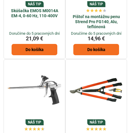
NÁŠ TIP
NÁŠ TIP
Skúšačka EMOS M0014A
EM-4, 0-60 Hz, 110-400V
Pištoľ na montážnu penu
Strend Pro FG140, Alu,
teflónová
Doručíme do 5 pracovných dní
Doručíme do 5 pracovných dní
21,09 €
14,96 €
Do košíka
Do košíka
NÁŠ TIP
NÁŠ TIP