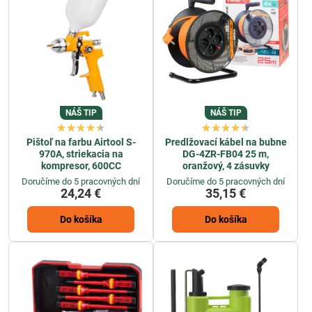
NÁŠ TIP
NÁŠ TIP
Pištoľ na farbu Airtool S-
Predlžovací kábel na bubne
970A, striekacia na
DG-4ZR-FB04 25 m,
kompresor, 600CC
oranžový, 4 zásuvky
Doručíme do 5 pracovných dní
Doručíme do 5 pracovných dní
24,24 €
35,15 €
Do košíka
Do košíka