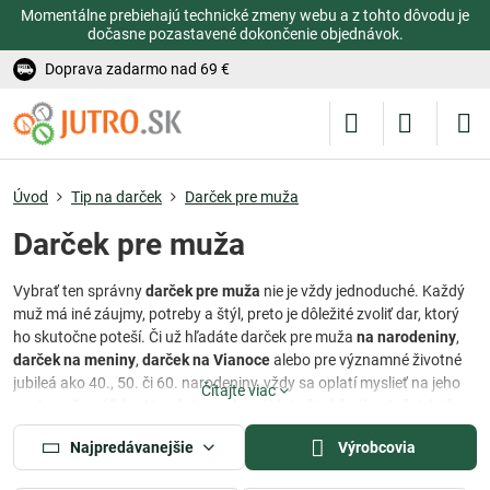
Momentálne prebiehajú technické zmeny webu a z tohto dôvodu je
dočasne pozastavené dokončenie objednávok.
Doprava zadarmo nad 69 €
Úvod
Tip na darček
Darček pre muža
Darček pre muža
Vybrať ten správny
darček pre muža
nie je vždy jednoduché. Každý
muž má iné záujmy, potreby a štýl, preto je dôležité zvoliť dar, ktorý
ho skutočne poteší. Či už hľadáte darček pre muža
na narodeniny
,
darček na meniny
,
darček na Vianoce
alebo pre významné životné
jubileá ako 40., 50. či 60. narodeniny, vždy sa oplatí myslieť na jeho
Čítajte viac
osobnosť a záľuby. V našej ponuke nájdete široký výber inšpirácií pre
rôzne príležitosti – od praktických pomôcok do
záhrady
, cez kvalitné
Najpredávanejšie
Výrobcovia
náradie do
dielne
a
stavby
, až po užitočné predmety do
domácnosti
a
kuchyne
.