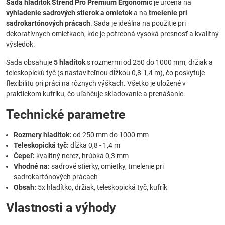
Sada hladítok Strend Pro Premium Ergonomic
je určená na
vyhladenie sadrových stierok a omietok
a na
tmelenie pri
sadrokartónových prácach
. Sada je ideálna na použitie pri
dekoratívnych omietkach, kde je potrebná vysoká presnosť a kvalitný
výsledok.
Sada obsahuje
5 hladítok
s rozmermi od 250 do 1000 mm, držiak a
teleskopickú tyč (s nastaviteľnou dĺžkou 0,8-1,4 m), čo poskytuje
flexibilitu pri práci na rôznych výškach. Všetko je uložené v
praktickom kufríku, čo uľahčuje skladovanie a prenášanie.
Technické parametre
Rozmery hladítok:
od 250 mm do 1000 mm
Teleskopická tyč:
dĺžka 0,8 - 1,4 m
Čepeľ:
kvalitný nerez, hrúbka 0,3 mm
Vhodné na:
sadrové stierky, omietky, tmelenie pri
sadrokartónových prácach
Obsah:
5x hladítko, držiak, teleskopická tyč, kufrík
Vlastnosti a výhody