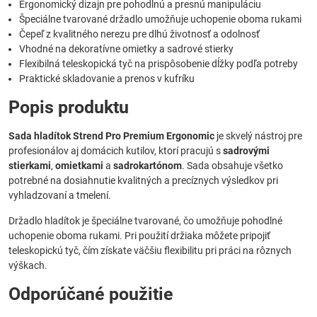
Ergonomický dizajn pre pohodlnú a presnú manipuláciu
Špeciálne tvarované držadlo umožňuje uchopenie oboma rukami
Čepeľ z kvalitného nerezu pre dlhú životnosť a odolnosť
Vhodné na dekoratívne omietky a sadrové stierky
Flexibilná teleskopická tyč na prispôsobenie dĺžky podľa potreby
Praktické skladovanie a prenos v kufríku
Popis produktu
Sada hladítok Strend Pro Premium Ergonomic
je skvelý nástroj pre
profesionálov aj domácich kutilov, ktorí pracujú s
sadrovými
stierkami
,
omietkami
a
sadrokartónom
. Sada obsahuje všetko
potrebné na dosiahnutie kvalitných a precíznych výsledkov pri
vyhladzovaní a tmelení.
Držadlo hladítok je špeciálne tvarované, čo umožňuje pohodlné
uchopenie oboma rukami. Pri použití držiaka môžete pripojiť
teleskopickú tyč, čím získate väčšiu flexibilitu pri práci na rôznych
výškach.
Odporúčané použitie