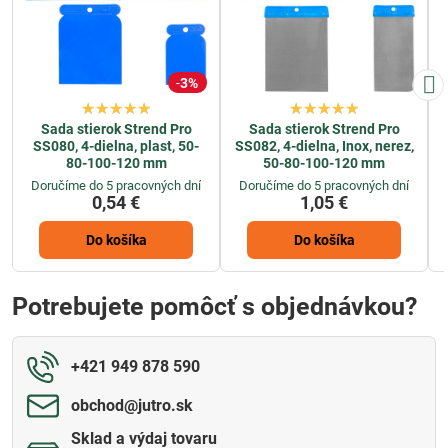
3%
Sada stierok Strend Pro
Sada stierok Strend Pro
SS080, 4-dielna, plast, 50-
SS082, 4-dielna, Inox, nerez,
80-100-120 mm
50-80-100-120 mm
Doručíme do 5 pracovných dní
Doručíme do 5 pracovných dní
0,54 €
1,05 €
Do košíka
Do košíka
Potrebujete pomôcť s objednávkou?
+421 949 878 590
obchod​@jutro​.sk
Sklad a výdaj tovaru