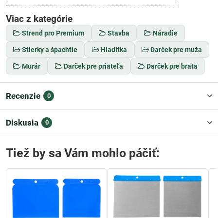
Viac z kategórie
Strend pro Premium
Stavba
Náradie
Stierky a špachtle
Hladítka
Darček pre muža
Murár
Darček pre priateľa
Darček pre brata
Recenzie
0
Diskusia
0
Tiež by sa Vám mohlo páčiť: