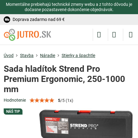
Momentálne prebiehajú technické zmeny webu a z tohto dôvodu je
dočasne pozastavené dokončenie objednávok.
Doprava zadarmo nad 69 €
Úvod
Stavba
Náradie
Stierky a špachtle
Sada hladítok Strend Pro
Premium Ergonomic, 250-1000
mm
Hodnotenie
5
/
5
(
1
x)
NÁŠ TIP