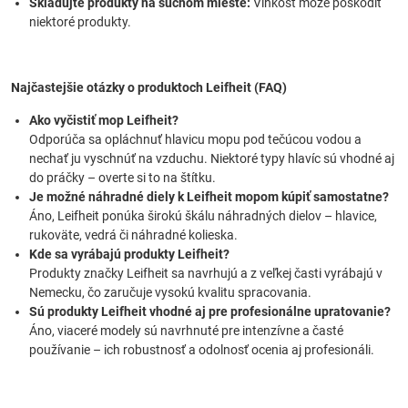
Skladujte produkty na suchom mieste:
Vlhkosť môže poškodiť
niektoré produkty.
Najčastejšie otázky o produktoch Leifheit (FAQ)
Ako vyčistiť mop Leifheit?
Odporúča sa opláchnuť hlavicu mopu pod tečúcou vodou a
nechať ju vyschnúť na vzduchu. Niektoré typy hlavíc sú vhodné aj
do práčky – overte si to na štítku.
Je možné náhradné diely k Leifheit mopom kúpiť samostatne?
Áno, Leifheit ponúka širokú škálu náhradných dielov – hlavice,
rukoväte, vedrá či náhradné kolieska.
Kde sa vyrábajú produkty Leifheit?
Produkty značky Leifheit sa navrhujú a z veľkej časti vyrábajú v
Nemecku, čo zaručuje vysokú kvalitu spracovania.
Sú produkty Leifheit vhodné aj pre profesionálne upratovanie?
Áno, viaceré modely sú navrhnuté pre intenzívne a časté
používanie – ich robustnosť a odolnosť ocenia aj profesionáli.