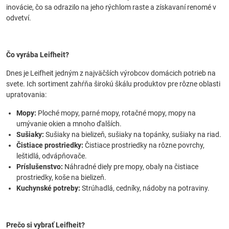
inovácie, čo sa odrazilo na jeho rýchlom raste a získavaní renomé v
odvetví.
Čo vyrába Leifheit?
Dnes je Leifheit jedným z najväčších výrobcov domácich potrieb na
svete. Ich sortiment zahŕňa širokú škálu produktov pre rôzne oblasti
upratovania:
Mopy:
Ploché mopy, parné mopy, rotačné mopy, mopy na
umývanie okien a mnoho ďalších.
Sušiaky:
Sušiaky na bielizeň, sušiaky na topánky, sušiaky na riad.
Čistiace prostriedky:
Čistiace prostriedky na rôzne povrchy,
leštidlá, odvápňovače.
Príslušenstvo:
Náhradné diely pre mopy, obaly na čistiace
prostriedky, koše na bielizeň.
Kuchynské potreby:
Strúhadlá, cedníky, nádoby na potraviny.
Prečo si vybrať Leifheit?