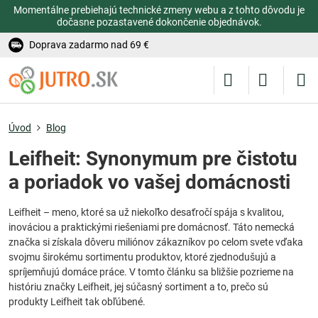
Momentálne prebiehajú technické zmeny webu a z tohto dôvodu je
dočasne pozastavené dokončenie objednávok.
Doprava zadarmo nad 69 €
Úvod
Blog
Leifheit: Synonymum pre čistotu
a poriadok vo vašej domácnosti
Leifheit – meno, ktoré sa už niekoľko desaťročí spája s kvalitou,
inováciou a praktickými riešeniami pre domácnosť. Táto nemecká
značka si získala dôveru miliónov zákazníkov po celom svete vďaka
svojmu širokému sortimentu produktov, ktoré zjednodušujú a
spríjemňujú domáce práce. V tomto článku sa bližšie pozrieme na
históriu značky Leifheit, jej súčasný sortiment a to, prečo sú
produkty Leifheit tak obľúbené.