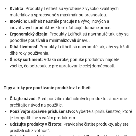
Kvalita:
Produkty Leifheit sú vyrobené z vysoko kvalitných
materiálov a spracované s maximálnou presnosťou.
Inovácie:
Leifheit neustále pracuje na vývoji nových a
inovatívnych produktov, ktoré uľahčujú domáce práce.
Ergonomický dizajn:
Produkty Leifheit sú navrhnuté tak, aby sa
pohodlne používali a minimalizovali únavu.
Dlhá životnosť:
Produkty Leifheit sú navrhnuté tak, aby vydržali
dlhé roky používania.
Široký sortiment:
Vďaka širokej ponuke produktov nájdete
všetko, čo potrebujete pre upratovanie celej domácnosti.
Tipy a triky pre používanie produktov Leifheit
Čítajte návod:
Pred použitím akéhokoľvek produktu si pozorne
prečítajte návod na použitie.
Používajte správne príslušenstvo:
Vyberte si príslušenstvo, ktoré
je kompatibilné s vaším produktom.
Udržujte produkty v čistote:
Pravidelne čistite produkty, aby ste
predĺžili ich životnosť.