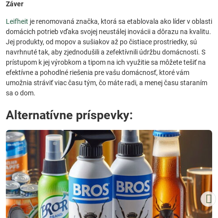
Záver
Leifheit
je renomovaná značka, ktorá sa etablovala ako líder v oblasti
domácich potrieb vďaka svojej neustálej inovácii a dôrazu na kvalitu.
Jej produkty, od mopov a sušiakov až po čistiace prostriedky, sú
navrhnuté tak, aby zjednodušili a zefektívnili údržbu domácnosti. S
prístupom k jej výrobkom a tipom na ich využitie sa môžete tešiť na
efektívne a pohodlné riešenia pre vašu domácnosť, ktoré vám
umožnia stráviť viac času tým, čo máte radi, a menej času staraním
sa o dom.
Alternatívne príspevky: