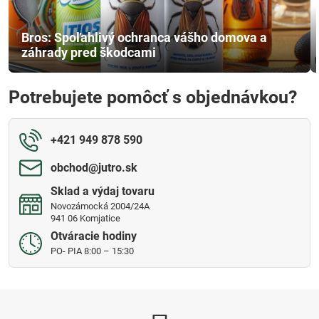
Bros: Spoľahlivý ochranca vášho domova a
záhrady pred škodcami
Potrebujete pomôcť s objednávkou?
+421 949 878 590
obchod​@jutro​.sk
Sklad a výdaj tovaru
Novozámocká 2004/24A
941 06 Komjatice
Otváracie hodiny
PO- PIA 8:00 – 15:30