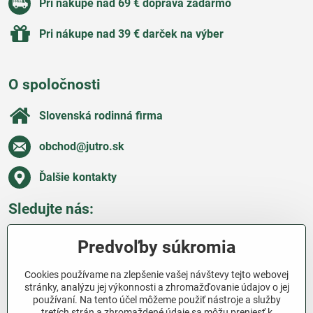
Pri nákupe nad 69 € doprava zadarmo
Pri nákupe nad 39 € darček na výber
O spoločnosti
Slovenská rodinná firma
obchod​@jutro​.sk
Ďalšie kontakty
Sledujte nás:
Facebook
Pinterest
Instagram
Blog
Predvoľby súkromia
Všetko o nákupe
Cookies používame na zlepšenie vašej návštevy tejto webovej
stránky, analýzu jej výkonnosti a zhromažďovanie údajov o jej
používaní. Na tento účel môžeme použiť nástroje a služby
Ďakujeme za podporu
tretích strán a zhromaždené údaje sa môžu preniesť k