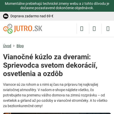
Momentálne prebiehajú technické zmeny webu a z tohto dôvodu je
dočasne pozastavené dokončenie objednávok.
Doprava zadarmo nad 69 €
Úvod
Blog
Vianočné kúzlo za dverami:
Sprievodca svetom dekorácií,
osvetlenia a ozdôb
Vianoce sú za rohom a s nimi aj čas na prípravu tej najkrajšej
sviatočnej atmosféry. V našom e-shope nájdete všetko, čo
potrebujete na premenu vášho domova na zimnú rozprávku – od
svetielok a girland až po ozdoby a vianočné stromčeky. A to všetko
za bezkonkurenčné ceny!