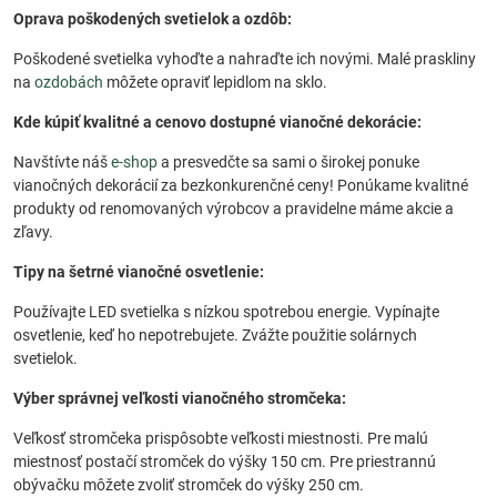
Oprava poškodených svetielok a ozdôb:
Poškodené svetielka vyhoďte a nahraďte ich novými. Malé praskliny
na
ozdobách
môžete opraviť lepidlom na sklo.
Kde kúpiť kvalitné a cenovo dostupné vianočné dekorácie:
Navštívte náš
e-shop
a presvedčte sa sami o širokej ponuke
vianočných dekorácií za bezkonkurenčné ceny! Ponúkame kvalitné
produkty od renomovaných výrobcov a pravidelne máme akcie a
zľavy.
Tipy na šetrné vianočné osvetlenie:
Používajte LED svetielka s nízkou spotrebou energie. Vypínajte
osvetlenie, keď ho nepotrebujete. Zvážte použitie solárnych
svetielok.
Výber správnej veľkosti vianočného stromčeka:
Veľkosť stromčeka prispôsobte veľkosti miestnosti. Pre malú
miestnosť postačí stromček do výšky 150 cm. Pre priestrannú
obývačku môžete zvoliť stromček do výšky 250 cm.