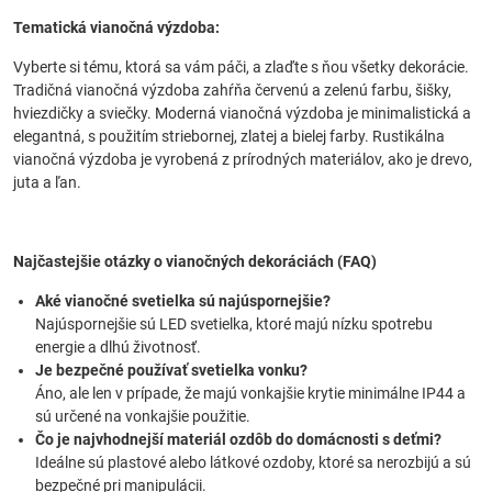
Tematická vianočná výzdoba:
Vyberte si tému, ktorá sa vám páči, a zlaďte s ňou všetky dekorácie.
Tradičná vianočná výzdoba zahŕňa červenú a zelenú farbu, šišky,
hviezdičky a sviečky. Moderná vianočná výzdoba je minimalistická a
elegantná, s použitím striebornej, zlatej a bielej farby. Rustikálna
vianočná výzdoba je vyrobená z prírodných materiálov, ako je drevo,
juta a ľan.
Najčastejšie otázky o vianočných dekoráciách (FAQ)
Aké vianočné svetielka sú najúspornejšie?
Najúspornejšie sú LED svetielka, ktoré majú nízku spotrebu
energie a dlhú životnosť.
Je bezpečné používať svetielka vonku?
Áno, ale len v prípade, že majú vonkajšie krytie minimálne IP44 a
sú určené na vonkajšie použitie.
Čo je najvhodnejší materiál ozdôb do domácnosti s deťmi?
Ideálne sú plastové alebo látkové ozdoby, ktoré sa nerozbijú a sú
bezpečné pri manipulácii.