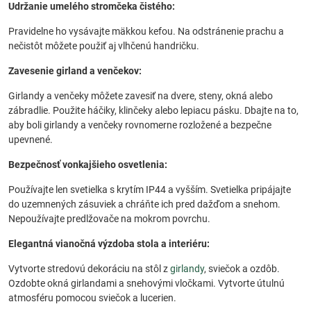
Udržanie umelého stromčeka čistého:
Pravidelne ho vysávajte mäkkou kefou. Na odstránenie prachu a
nečistôt môžete použiť aj vlhčenú handričku.
Zavesenie girland a venčekov:
Girlandy a venčeky môžete zavesiť na dvere, steny, okná alebo
zábradlie. Použite háčiky, klinčeky alebo lepiacu pásku. Dbajte na to,
aby boli girlandy a venčeky rovnomerne rozložené a bezpečne
upevnené.
Bezpečnosť vonkajšieho osvetlenia:
Používajte len svetielka s krytím IP44 a vyšším. Svetielka pripájajte
do uzemnených zásuviek a chráňte ich pred dažďom a snehom.
Nepoužívajte predlžovače na mokrom povrchu.
Elegantná vianočná výzdoba stola a interiéru:
Vytvorte stredovú dekoráciu na stôl z
girlandy
, sviečok a ozdôb.
Ozdobte okná girlandami a snehovými vločkami. Vytvorte útulnú
atmosféru pomocou sviečok a lucerien.