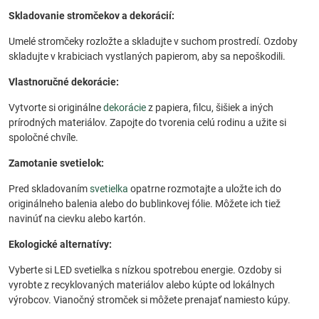
Skladovanie stromčekov a dekorácií:
Umelé stromčeky rozložte a skladujte v suchom prostredí. Ozdoby
skladujte v krabiciach vystlaných papierom, aby sa nepoškodili.
Vlastnoručné dekorácie:
Vytvorte si originálne
dekorácie
z papiera, filcu, šišiek a iných
prírodných materiálov. Zapojte do tvorenia celú rodinu a užite si
spoločné chvíle.
Zamotanie svetielok:
Pred skladovaním
svetielka
opatrne rozmotajte a uložte ich do
originálneho balenia alebo do bublinkovej fólie. Môžete ich tiež
navinúť na cievku alebo kartón.
Ekologické alternatívy:
Vyberte si LED svetielka s nízkou spotrebou energie. Ozdoby si
vyrobte z recyklovaných materiálov alebo kúpte od lokálnych
výrobcov. Vianočný stromček si môžete prenajať namiesto kúpy.