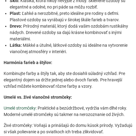
Sklo:
Klasika, ktorá nikdy nevyjde z módy. Sklenené ozdoby sú
elegantné a odolné, no pri páde sa môžu rozbiť.
Plast:
Ľahké a nerozbitné, preto ideálne pre rodiny s deťmi.
Plastové ozdoby sa vyrábajú v širokej škále farieb a tvarov.
Drevo:
Prírodný materiál, ktorý dodá vašim ozdobám rustikálny
nádych. Drevené ozdoby sa dajú krásne kombinovať s inými
materiálmi.
Látka:
Mäkké a útulné, látkové ozdoby sú ideálne na vytvorenie
vianočnej atmosféry v interiéri.
Harmónia farieb a štýlov:
Kombinujte farby a štýly tak, aby ste dosiahli súladný vzhľad. Pre
elegantný dojem sa držte jednej alebo dvoch farieb. Pre hravejší
vzhľad môžete kombinovať rôzne farby a vzory.
Umelé vs. živé vianočné stromčeky:
Umelé stromčeky:
Praktické a bezúdržbové, vydržia vám dlhé roky.
Moderné umelé stromčeky sú takmer na nerozoznanie od živých.
Živé stromčeky: Voňajú a prinášajú do domu kúsok prírody. Vyžadujú
si však polievanie a po sviatkoch ich treba zlikvidovať.