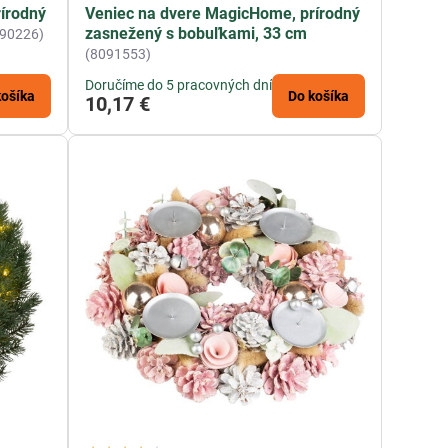
írodný
Veniec na dvere MagicHome, prírodný
zasnežený s bobuľkami, 33 cm
090226)
(8091553)
Doručíme do 5 pracovných dní
košíka
Do košíka
10,17 €