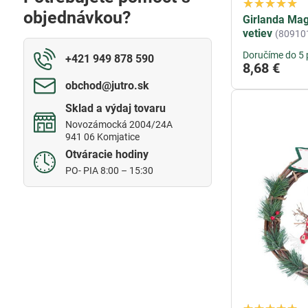
fulltextom
objednávkou?
Girlanda Ma
vetiev
(80910
Doručíme do 5 
+421 949 878 590
8,68 €
obchod​@jutro​.sk
Sklad a výdaj tovaru
Novozámocká 2004/24A
941 06 Komjatice
Otváracie hodiny
PO- PIA 8:00 – 15:30