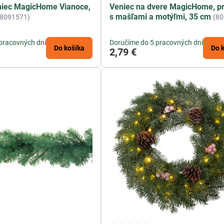
niec MagicHome Vianoce,
Veniec na dvere MagicHome, pr
s mašľami a motýľmi, 35 cm
(8091571)
(8
pracovných dní
Doručíme do 5 pracovných dní
Do košíka
Do 
2,79 €