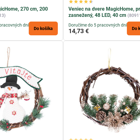
gicHome, 270 cm, 200
Veniec na dvere MagicHome, pr
zasnežený, 48 LED, 40 cm
13)
(8091
pracovných dní
Doručíme do 5 pracovných dní
Do košíka
Do 
14,73 €