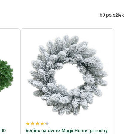
a do vášho domova špeciálny dotyk. Naše adventné vence
etvičky, jemné ihličie a ozdoby vianočného motívu. Môžete
60
položiek
e girlandy majú hustý a prírodný vzhľad, čo im dáva
obenie okien. Sú vyrobené z kvalitných materiálov, ktoré
ejaviť svoju kreativitu pri vytváraní vianočnej výzdoby.
 kúsok pre váš dom. Kombinujte ich s ďalšími vianočnými
ú a pôsobivú vianočnú atmosféru.
vám umožňuje ozdobiť váš dom krásnou výzdobou bez toho,
si môžete byť istí, že vaša vianočná výzdoba bude
180
Veniec na dvere MagicHome, prírodný
doby a pridávajú do vášho domova špeciálny dotyk