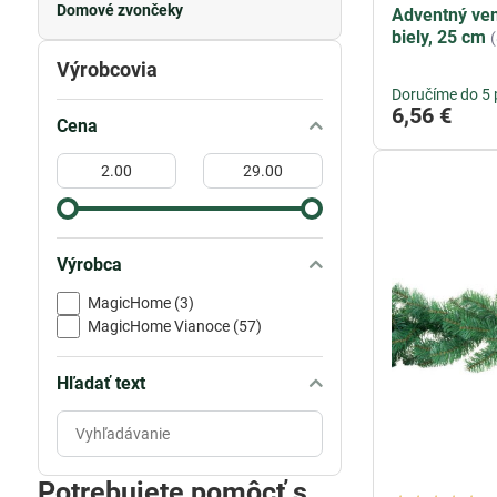
Domové zvončeky
Adventný ve
biely, 25 cm
Výrobcovia
Doručíme do 5 
6,56 €
Cena
Od:
Do:
Výrobca
MagicHome (3)
MagicHome Vianoce (57)
Hľadať text
Prehľadať
výsledky
filtra
Potrebujete pomôcť s