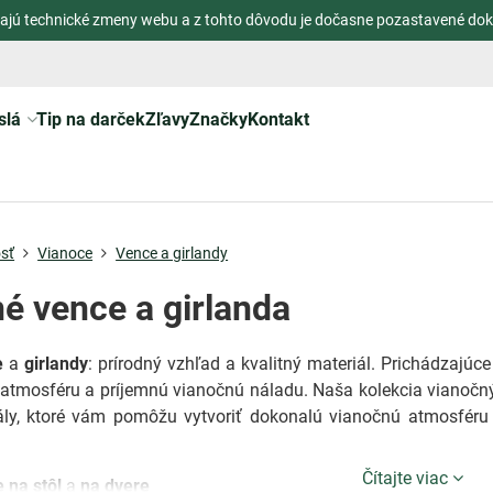
ajú technické zmeny webu a z tohto dôvodu je dočasne pozastavené dok
slá
Tip na darček
Zľavy
Značky
Kontakt
sť
Vianoce
Vence a girlandy
é vence a girlanda
e
a
girlandy
: prírodný vzhľad a kvalitný materiál. Prichádzajúc
atmosféru a príjemnú vianočnú náladu. Naša kolekcia vianočný
iály, ktoré vám pomôžu vytvoriť dokonalú vianočnú atmosfér
Čítajte viac
 na stôl
a
na dvere