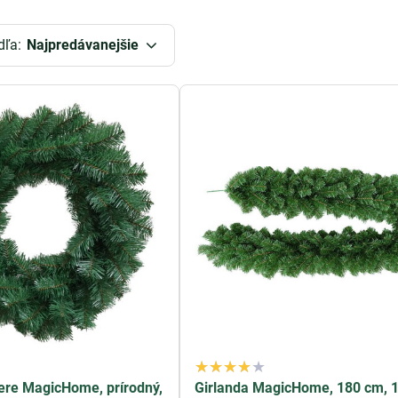
tný veniec
je tradičným symbolom očakávania Vianoc a pridáv
zhľad a sú vyrobené z kvalitných materiálov, ako sú smrekové v
dľa:
Najpredávanejšie
ť na stôl, na dvere alebo na iné vhodné miesto vo vašom dome.
ekoráciu domu
nda
je ďalším skvelým doplnkom vášho vianočného interiéru. Naš
ad. Môžete ich zavesiť na schody, na krb alebo ich použiť na ozd
anlivosť a estetický vzhľad.
eativita v dekorovaní
ianočných vencov a girland je veľmi variabilná a umožňuje vám pr
ť z rôznych veľkostí, tvarov a štýlov, aby ste našli ten správny
ú sviečky, ozdoby a vianočné svetlá, aby ste vytvorili jedinečn
ky a girlandy pre každý rozpočet
anočných vencov a girland je dostupná za priaznivé ceny, čo 
preplatiť. Kvalita našich produktov je zaručená, čo znamená, že 
le a trvácna.
ere MagicHome, prírodný,
Girlanda MagicHome, 180 cm, 
né vence a girlandy sú neoddeliteľnou súčasťou vianočnej výz