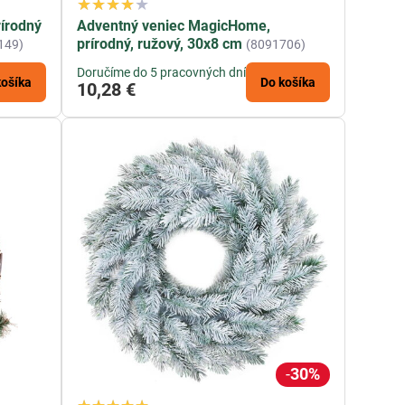
írodný
Adventný veniec MagicHome,
prírodný, ružový, 30x8 cm
149)
(8091706)
Doručíme do 5 pracovných dní
košíka
Do košíka
10,28 €
30%