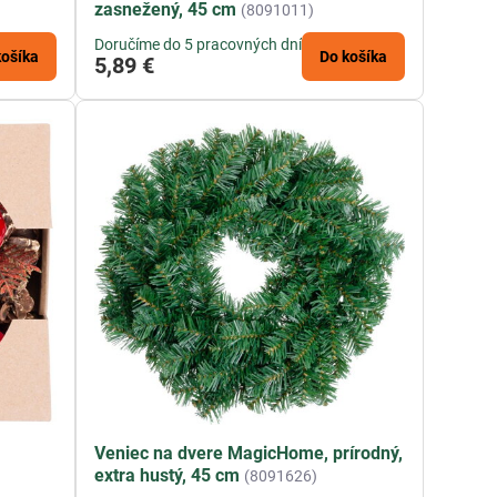
zasnežený, 45 cm
(8091011)
eriály, ktoré zaručujú dokonalý vzhľad vášho domu počas
a užite si krásne Vianoce plné pohody a radosti.
Doručíme do 5 pracovných dní
košíka
Do košíka
5,89 €
Veniec na dvere MagicHome, prírodný,
extra hustý, 45 cm
(8091626)