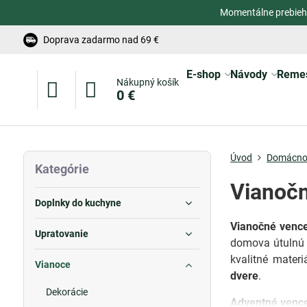
Momentálne prebieh
Doprava zadarmo nad 69 €
E-shop
Návody
Reme
Nákupný košík
0 €
Úvod
Domácno
Kategórie
Vianočn
Doplnky do kuchyne
Vianočné venc
Upratovanie
domova útulnú 
kvalitné mater
Vianoce
dvere
.
Dekorácie
Adventné vence