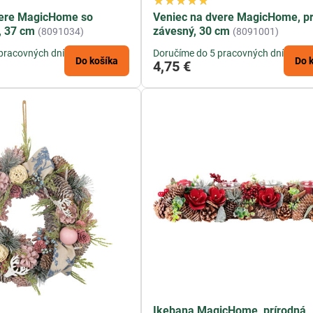
vere MagicHome so
Veniec na dvere MagicHome, pr
, 37 cm
závesný, 30 cm
(8091034)
(8091001)
pracovných dní
Doručíme do 5 pracovných dní
Do košíka
Do 
4,75 €
Ikebana MagicHome, prírodná,