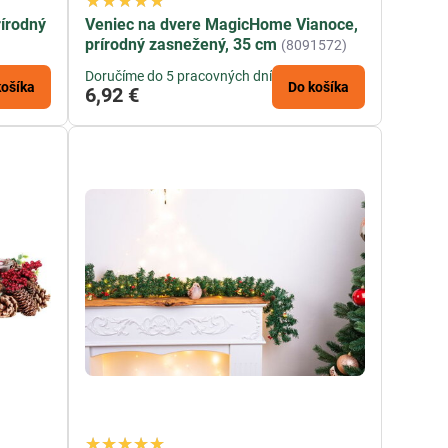
írodný
Veniec na dvere MagicHome Vianoce,
prírodný zasnežený, 35 cm
(8091572)
Doručíme do 5 pracovných dní
košíka
Do košíka
6,92 €