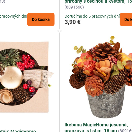
prírodný s čečinou a kvetom, 1
43)
(8091568)
pracovných dní
Doručíme do 5 pracovných dní
Do košíka
Do 
3,90 €
Ikebana MagicHome jesenná,
oranžová, s lístím, 18 cm
(80916
etnik MagicHome,