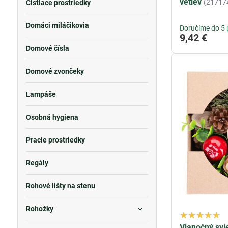
vetiev
(21717
Čistiace prostriedky
Domáci miláčikovia
Doručíme do 5 
9,42 €
Domové čísla
Domové zvončeky
Lampáše
Osobná hygiena
Pracie prostriedky
Regály
Rohové lišty na stenu
Rohožky
Vianočný svi