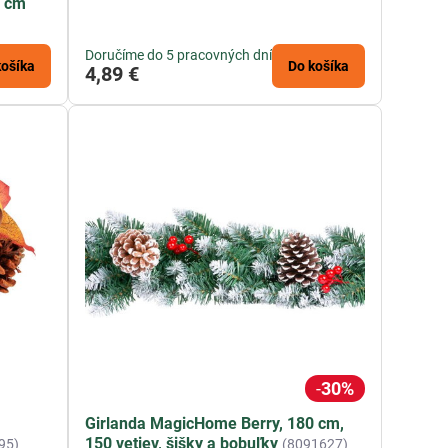
5 cm
Doručíme do 5 pracovných dní
košíka
Do košíka
4,89 €
30%
Girlanda MagicHome Berry, 180 cm,
150 vetiev, šišky a bobuľky
95)
(8091627)