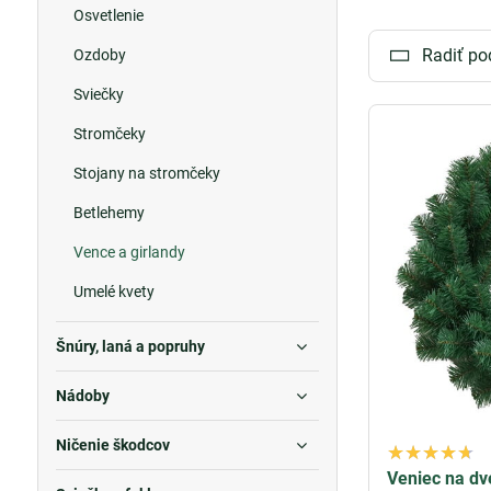
Osvetlenie
Vianočný adven
majú prírodný v
Radiť po
Ozdoby
si ich umiestni
Sviečky
Girlandy pre d
Stromčeky
Vianočná girla
autentický vzhľ
Stojany na stromčeky
zaručujú ich trv
Betlehemy
Variabilita a kr
Vence a girlandy
Naša kolekcia v
Môžete si vybra
Umelé kvety
ozdobami, ako s
Šnúry, laná a popruhy
Vianočné venče
Naša ponuka vi
Nádoby
aby ste museli 
vyzerajúca skve
Ničenie škodcov
Veniec na dv
Vianočné advent