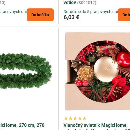
vetiev
10)
(8091012)
féry. Naša kolekcia vám ponúka prírodný vzhľad a kvalitné mat
te si z našej ponuky ten správny
vianočný veniec
alebo girlandu 
pracovných dní
Doručíme do 5 pracovných dní
Do košíka
Do 
6,03 €
gicHome, 270 cm, 270
Vianočný svietnik MagicHome,