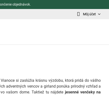
ončenie objednávok.
Môj účet
e Vianoce si zaslúžia krásnu výzdobu, ktorá pridá do vášho
ch adventných vencov a girland ponúka prírodný vzhľad a
u vo vašom dome. Taktiež tu nájdete
jesenné venčeky na