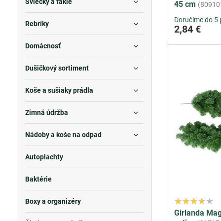
Sviečky a fakle
45 cm
(80910
vianočnej atmos
sviatkov. Vyber
Doručíme do 5 
Rebríky
2,84 €
Domácnosť
Dušičkový sortiment
Koše a sušiaky prádla
Zimná údržba
Nádoby a koše na odpad
Autoplachty
Baktérie
Boxy a organizéry
Girlanda Ma