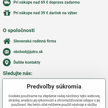
Pri nákupe nad 69 € doprava zadarmo
Pri nákupe nad 39 € darček na výber
O spoločnosti
Slovenská rodinná firma
obchod​@jutro​.sk
Ďalšie kontakty
Sledujte nás:
Facebook
Pinterest
Instagram
Blog
Predvoľby súkromia
Všetko o nákupe
Cookies používame na zlepšenie vašej návštevy tejto webovej
stránky, analýzu jej výkonnosti a zhromažďovanie údajov o jej
používaní. Na tento účel môžeme použiť nástroje a služby
Ďakujeme za podporu