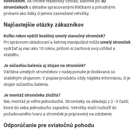
osvetlením
. Ak chcete realistický vzhľad, siahnite po
3D
stromčekoch
s detailne spracovanými ihličkami a prírodnými
prvkami ako šišky či jemne zasnežené vetvičky.
Najčastejšie otázky zákazníkov
Koľko rokov vydrží kvalitný umelý vianočný stromček?
Pri správnom skladovaní a šetrnej manipulácii môže
umelý stromček
vydržať aj viac ako 10 rokov, pričom si zachová svoj vzhľad a
stabilitu.
Je súčasťou balenia aj stojan na stromček?
Väčšina umelých stromčekov v našej ponuke je dodávaná so
stabilným stojanom. V popise produktu vždy nájdete informáciu, či je
stojan súčasťou balenia.
Je montáž stromčeka zložitá?
Nie, montáž je veľmi jednoduchá. Stromčeky sa skladajú z 2–3 častí,
ktoré do seba jednoducho zapadnú. Vetvičky stačí rozložiť do
požadovaného tvaru a stromček je pripravený na zdobenie.
Odporúčanie pre sviatočnú pohodu