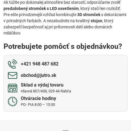
Ak túžite po dokonalej atmosfére bez starostí, odporúčame zvoliť
predzdobený stromček s LED osvetlením
, ktorý stačí len rozložiť.
Pre ešte prirodzenejší vzhľad kombinujte
3D stromček
s dekoráciami
v prírodných farbách. A nezabudnite na kvalitný
stojan
, ktorý
zabezpečí bezpečnosť aj pri prítomnosti detí alebo domácich
miláčikov.
Potrebujete pomôcť s objednávkou?
+421 948 487 682
obchod​@jutro​.sk
Sklad a výdaj tovaru
Hlavná 807/458, 029 44 Rabča
Otváracie hodiny
PO- PIA 8:00 – 15:30