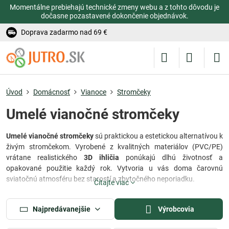
Momentálne prebiehajú technické zmeny webu a z tohto dôvodu je
dočasne pozastavené dokončenie objednávok.
Doprava zadarmo nad 69 €
Úvod
Domácnosť
Vianoce
Stromčeky
Umelé vianočné stromčeky
Umelé vianočné stromčeky
sú praktickou a estetickou alternatívou k
živým stromčekom. Vyrobené z kvalitných materiálov (PVC/PE)
vrátane realistického
3D ihličia
ponúkajú dlhú životnosť a
opakované použitie každý rok. Vytvoria u vás doma čarovnú
sviatočnú atmosféru bez starostí a zbytočného neporiadku.
Čítajte viac
Široká ponuka veľkostí a štýlov
V ponuke nájdete tradičné
zelené stromčeky
, elegantné
zasnežené
Najpredávanejšie
Výrobcovia
modely, úzke „
slim
“ verzie do menších priestorov aj
moderné