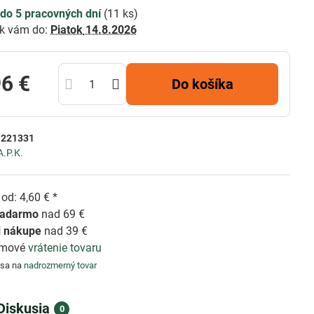
do 5 pracovných dní
(
11
ks)
k vám do:
Piatok
14.8.2026
96 €
Do košíka
:
221331
A.P.K.
od: 4,60 € *
zadarmo
nad 69 €
i nákupe
nad 39 €
émové
vrátenie tovaru
 sa na
nadrozmerný tovar
Diskusia
0