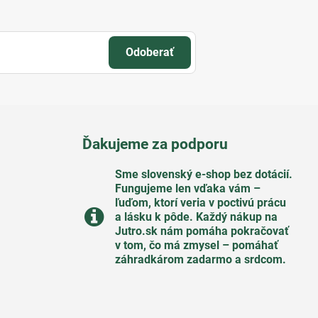
Odoberať
Ďakujeme za podporu
Sme slovenský e-shop bez dotácií​.
Fungujeme len vďaka vám –
ľuďom, ktorí veria v poctivú prácu
a lásku k pôde​. Každý nákup na
Jutro​.sk nám pomáha pokračovať
v tom, čo má zmysel – pomáhať
záhradkárom zadarmo a srdcom​.