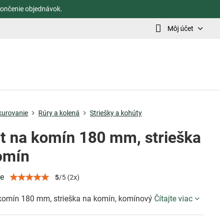
ončenie objednávok.
Môj účet
kurovanie
Rúry a kolená
Striešky a kohúty
t na komín 180 mm, strieška
omín
ie
5
/
5
(
2
x)
komín 180 mm, strieška na komín, komínový
Čítajte viac