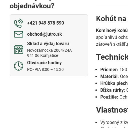
objednávkou?
Kohút na
+421 949 878 590
Komínový kohú
obchod​@jutro​.sk
spoľahlivú ochr
Sklad a výdaj tovaru
zároveň skrášľu
Novozámocká 2004/24A
Technic
941 06 Komjatice
Otváracie hodiny
Priemer:
180
PO- PIA 8:00 – 15:30
Materiál:
Oce
Hrúbka plech
Dĺžka rúrky:
0
Použitie:
Ochr
Vlastnos
Vyrobený z k