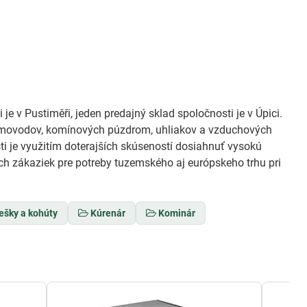
 je v Pustiměři, jeden predajný sklad spoločnosti je v Úpici.
ymovodov, komínových púzdrom, uhliakov a vzduchových
i je využitím doterajších skúseností dosiahnuť vysokú
ch zákaziek pre potreby tuzemského aj európskeho trhu pri
iešky a kohúty
Kúrenár
Kominár