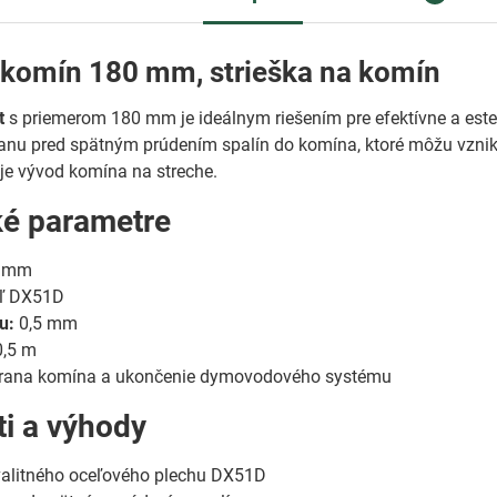
 komín 180 mm, strieška na komín
t
s priemerom 180 mm je ideálnym riešením pre efektívne a este
anu pred spätným prúdením spalín do komína, ktoré môžu vznik
je vývod komína na streche.
ké parametre
 mm
ľ DX51D
u:
0,5 mm
,5 m
ana komína a ukončenie dymovodového systému
ti a výhody
valitného oceľového plechu DX51D