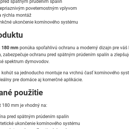
 pred spätným prúdením spalín
nepriaznivým poveternostným vplyvom
 rýchla montáž
funkčné ukončenie komínového systému
oduktu
n 180 mm
ponúka spoľahlivú ochranu a moderný dizajn pre váš
 zabezpečuje ochranu pred spätným prúdením spalín a zlepšuje
oké spektrum dymovodov.
 kohút sa jednoducho montuje na vrchnú časť komínového systé
deálny pre domáce aj komerčné aplikácie.
né použitie
 180 mm je vhodný na:
na pred spätným prúdením spalín
estetické ukončenie komínového systému