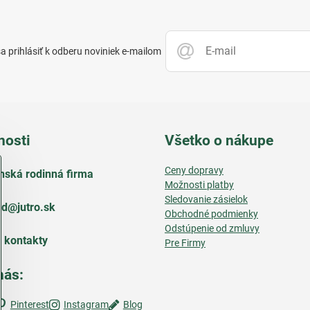
 prihlásiť k odberu noviniek e-mailom
nosti
Všetko o nákupe
Ceny dopravy
nská rodinná firma
Možnosti platby
Sledovanie zásielok
d​@jutro​.sk
Obchodné podmienky
Odstúpenie od zmluvy
e kontakty
Pre Firmy
nás:
Pinterest
Instagram
Blog