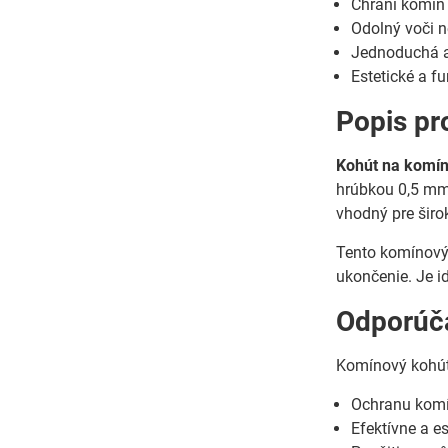
Chráni komín
Odolný voči 
Jednoduchá a
Estetické a 
Popis pr
Kohút na komí
hrúbkou 0,5 mm,
vhodný pre šir
Tento komínový
ukončenie. Je i
Odporúča
Komínový kohút
Ochranu komí
Efektívne a 