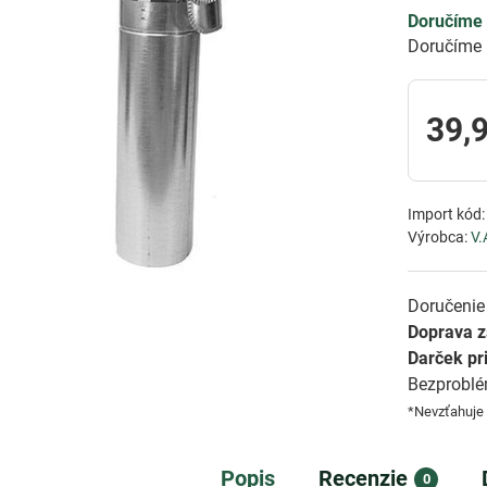
Doručíme 
Doručíme 
39,
Import kód
Výrobca:
V.
Doručenie 
Doprava 
Darček pr
Bezprobl
*Nevzťahuje
Popis
Recenzie
0