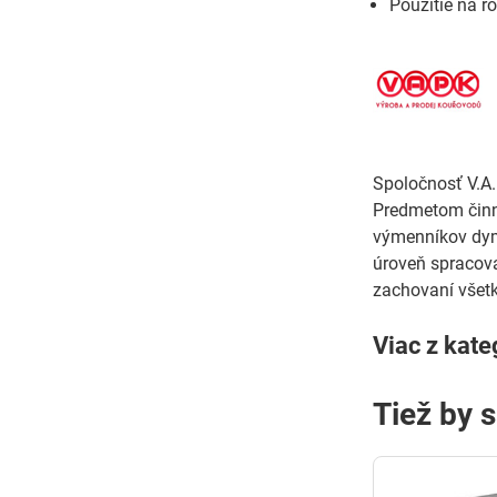
Použitie na r
Spoločnosť V.A.P
Predmetom činn
výmenníkov dymo
úroveň spracova
zachovaní všet
Viac z kate
Tiež by 