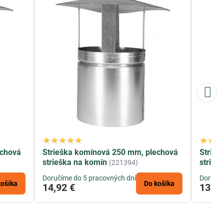
echová
Strieška komínová 250 mm, plechová
Strieš
strieška na komín
strieš
(221394)
Doručíme do 5 pracovných dní
Doručím
košíka
Do košíka
14,92 €
13,68