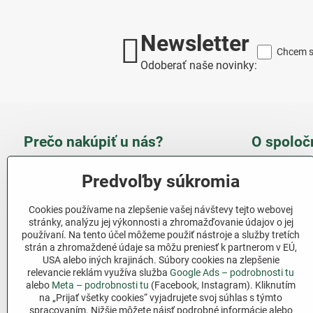
Newsletter
Chcem sa
Odoberať naše novinky:
Prečo nakúpiť u nás?
O spoloč
Takmer 100 % spokojných
Slove
Predvoľby súkromia
zákazníkov
obcho
Cookies používame na zlepšenie vašej návštevy tejto webovej
Nízka cena produktov - ušetríte
stránky, analýzu jej výkonnosti a zhromažďovanie údajov o jej
používaní. Na tento účel môžeme použiť nástroje a služby tretích
Ďalši
strán a zhromaždené údaje sa môžu preniesť k partnerom v EÚ,
Rýchla komunikácia - mail
USA alebo iných krajinách. Súbory cookies na zlepšenie
relevancie reklám využíva služba
Google Ads – podrobnosti tu
Sledujte 
Pri nákupe nad 69 € doprava
alebo
Meta – podrobnosti tu
(Facebook, Instagram). Kliknutím
zadarmo
na „Prijať všetky cookies“ vyjadrujete svoj súhlas s týmto
Facebook
spracovaním. Nižšie môžete nájsť podrobné informácie alebo