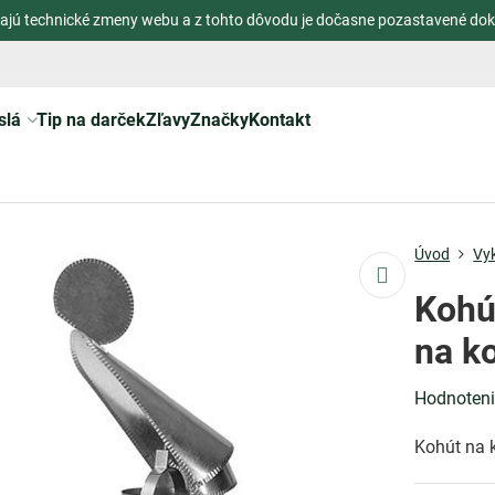
ajú technické zmeny webu a z tohto dôvodu je dočasne pozastavené dok
slá
Tip na darček
Zľavy
Značky
Kontakt
Úvod
Vy
Kohú
na k
Hodnoten
Kohút na 