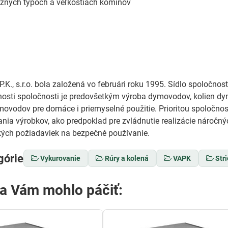
ôznych typoch a veľkostiach komínov
.K., s.r.o. bola založená vo februári roku 1995. Sídlo spoločnosti
osti spoločnosti je predovšetkým výroba dymovodov, kolien d
vodov pre domáce i priemyselné použitie. Prioritou spoločnost
nia výrobkov, ako predpoklad pre zvládnutie realizácie náročný
kých požiadaviek na bezpečné používanie.
górie
Vykurovanie
Rúry a kolená
VAPK
Str
sa Vám mohlo páčiť: