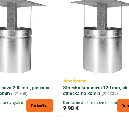
mínová 200 mm, plechová
Strieška komínová 120 mm, pl
komín
strieška na komín
(221358)
(221339)
pracovných dní
Doručíme do 5 pracovných dní
Do košíka
Do 
9,98 €