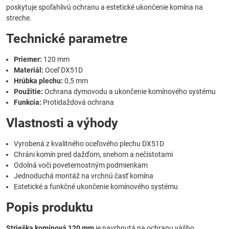
poskytuje spoľahlivú ochranu a estetické ukončenie komína na
streche.
Technické parametre
Priemer:
120 mm
Materiál:
Oceľ DX51D
Hrúbka plechu:
0,5 mm
Použitie:
Ochrana dymovodu a ukončenie komínového systému
Funkcia:
Protidaždová ochrana
Vlastnosti a výhody
Vyrobená z kvalitného oceľového plechu DX51D
Chráni komín pred dažďom, snehom a nečistotami
Odolná voči poveternostným podmienkam
Jednoduchá montáž na vrchnú časť komína
Estetické a funkčné ukončenie komínového systému
Popis produktu
Strieška komínová 120 mm
je navrhnutá na ochranu vášho