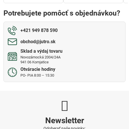
Potrebujete pomôcť s objednávkou?
+421 949 878 590
obchod​@jutro​.sk
Sklad a výdaj tovaru
Novozámocká 2004/24A
941 06 Komjatice
Otváracie hodiny
PO- PIA 8:00 – 15:30
Newsletter
Odoberať naše novinky: