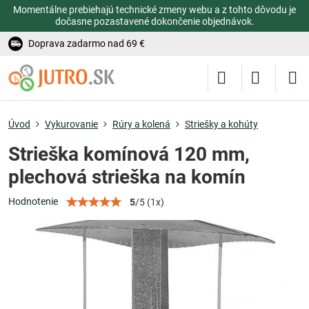
Momentálne prebiehajú technické zmeny webu a z tohto dôvodu je
dočasne pozastavené dokončenie objednávok.
Doprava zadarmo nad 69 €
Úvod
Vykurovanie
Rúry a kolená
Striešky a kohúty
Strieška komínová 120 mm,
plechová strieška na komín
Hodnotenie
5
/
5
(
1
x)