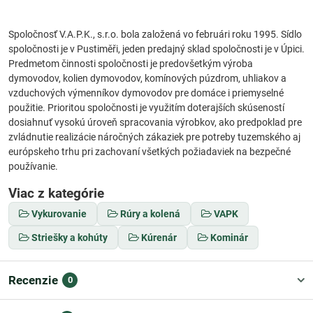
Spoločnosť V.A.P.K., s.r.o. bola založená vo februári roku 1995. Sídlo
spoločnosti je v Pustiměři, jeden predajný sklad spoločnosti je v Úpici.
Predmetom činnosti spoločnosti je predovšetkým výroba
dymovodov, kolien dymovodov, komínových púzdrom, uhliakov a
vzduchových výmenníkov dymovodov pre domáce i priemyselné
použitie. Prioritou spoločnosti je využitím doterajších skúseností
dosiahnuť vysokú úroveň spracovania výrobkov, ako predpoklad pre
zvládnutie realizácie náročných zákaziek pre potreby tuzemského aj
európskeho trhu pri zachovaní všetkých požiadaviek na bezpečné
používanie.
Viac z kategórie
Vykurovanie
Rúry a kolená
VAPK
Striešky a kohúty
Kúrenár
Kominár
Recenzie
0