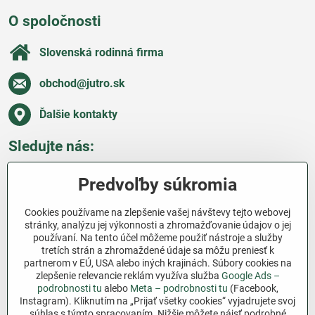
O spoločnosti
Slovenská rodinná firma
obchod​@jutro​.sk
Ďalšie kontakty
Sledujte nás:
Facebook
Pinterest
Instagram
Blog
Predvoľby súkromia
Všetko o nákupe
Cookies používame na zlepšenie vašej návštevy tejto webovej
stránky, analýzu jej výkonnosti a zhromažďovanie údajov o jej
používaní. Na tento účel môžeme použiť nástroje a služby
Ďakujeme za podporu
tretích strán a zhromaždené údaje sa môžu preniesť k
partnerom v EÚ, USA alebo iných krajinách. Súbory cookies na
Sme slovenský e-shop bez dotácií​. Fungujeme len
zlepšenie relevancie reklám využíva služba
Google Ads –
vďaka vám – ľuďom, ktorí veria v poctivú prácu a
podrobnosti tu
alebo
Meta – podrobnosti tu
(Facebook,
Instagram). Kliknutím na „Prijať všetky cookies“ vyjadrujete svoj
lásku k pôde​. Každý nákup na Jutro​.sk nám pomáha
súhlas s týmto spracovaním. Nižšie môžete nájsť podrobné