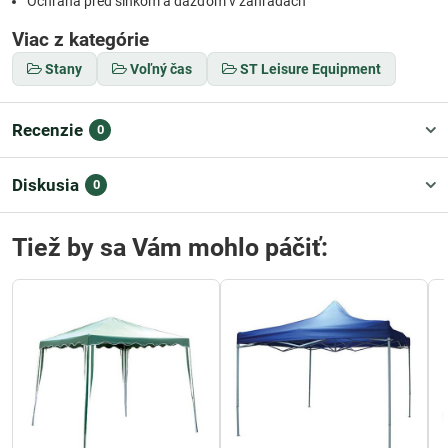
Ochrana pred slnkom a dažďom v záhradách
Viac z kategórie
Stany
Voľný čas
ST Leisure Equipment
Recenzie
0
Diskusia
0
Tiež by sa Vám mohlo páčiť: