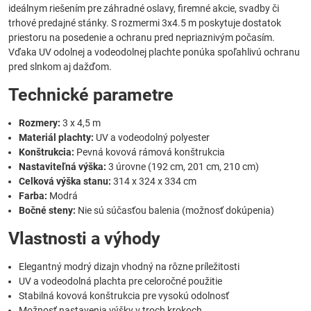
ideálnym riešením pre záhradné oslavy, firemné akcie, svadby či
trhové predajné stánky. S rozmermi 3x4.5 m poskytuje dostatok
priestoru na posedenie a ochranu pred nepriaznivým počasím.
Vďaka UV odolnej a vodeodolnej plachte ponúka spoľahlivú ochranu
pred slnkom aj dažďom.
Technické parametre
Rozmery:
3 x 4,5 m
Materiál plachty:
UV a vodeodolný polyester
Konštrukcia:
Pevná kovová rámová konštrukcia
Nastaviteľná výška:
3 úrovne (192 cm, 201 cm, 210 cm)
Celková výška stanu:
314 x 324 x 334 cm
Farba:
Modrá
Bočné steny:
Nie sú súčasťou balenia (možnosť dokúpenia)
Vlastnosti a výhody
Elegantný modrý dizajn vhodný na rôzne príležitosti
UV a vodeodolná plachta pre celoročné použitie
Stabilná kovová konštrukcia pre vysokú odolnosť
Možnosť nastavenia výšky v troch krokoch