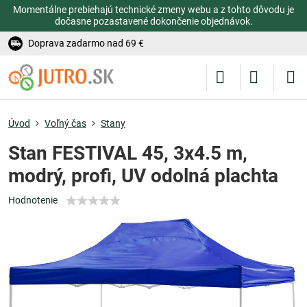
Momentálne prebiehajú technické zmeny webu a z tohto dôvodu je
dočasne pozastavené dokončenie objednávok.
Doprava zadarmo nad 69 €
Úvod
Voľný čas
Stany
Stan FESTIVAL 45, 3x4.5 m,
modrý, profi, UV odolná plachta
Hodnotenie