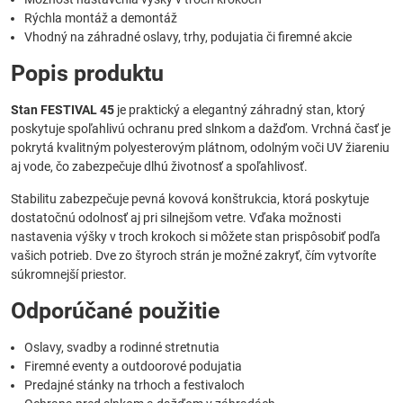
Rýchla montáž a demontáž
Vhodný na záhradné oslavy, trhy, podujatia či firemné akcie
Popis produktu
Stan FESTIVAL 45
je praktický a elegantný záhradný stan, ktorý
poskytuje spoľahlivú ochranu pred slnkom a dažďom. Vrchná časť je
pokrytá kvalitným polyesterovým plátnom, odolným voči UV žiareniu
aj vode, čo zabezpečuje dlhú životnosť a spoľahlivosť.
Stabilitu zabezpečuje pevná kovová konštrukcia, ktorá poskytuje
dostatočnú odolnosť aj pri silnejšom vetre. Vďaka možnosti
nastavenia výšky v troch krokoch si môžete stan prispôsobiť podľa
vašich potrieb. Dve zo štyroch strán je možné zakryť, čím vytvoríte
súkromnejší priestor.
Odporúčané použitie
Oslavy, svadby a rodinné stretnutia
Firemné eventy a outdoorové podujatia
Predajné stánky na trhoch a festivaloch