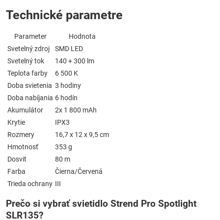
Technické parametre
Parameter
Hodnota
Svetelný zdroj
SMD LED
Svetelný tok
140 + 300 lm
Teplota farby
6 500 K
Doba svietenia
3 hodiny
Doba nabíjania
6 hodín
Akumulátor
2x 1 800 mAh
Krytie
IPX3
Rozmery
16,7 x 12 x 9,5 cm
Hmotnosť
353 g
Dosvit
80 m
Farba
Čierna/Červená
Trieda ochrany
III
Prečo si vybrať svietidlo Strend Pro Spotlight
SLR135?