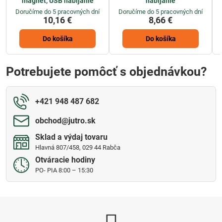
magnet, USB nabíjanie
nabíjanie
Doručíme do 5 pracovných dní
Doručíme do 5 pracovných dní
10,16 €
8,66 €
Do košíka
Do košíka
Potrebujete pomôcť s objednávkou?
+421 948 487 682
obchod​@jutro​.sk
Sklad a výdaj tovaru
Hlavná 807/458, 029 44 Rabča
Otváracie hodiny
PO- PIA 8:00 – 15:30