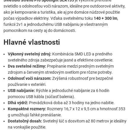
Svietidlo Strend Pro Spotlight SLR135
je výkonné prenosné
svietidlo s odolnosťou voči nárazom, ideálne pre outdoorové aktivity,
ako je kempovanie a turistika, ale aj pre domáce núdzové použitie
počas výpadkov elektriny. Vďaka svetelnému toku
140 + 300 lm
,
funkcii 2v1 a jednoduchému USB nabíjaniu je všestranným
pomocníkom na cesty aj do domácnosti.
Hlavné vlastnosti
Výkonný svetelný zdroj:
Kombinácia SMD LED a predného
svetelného zdroja zabezpečuje jasné a efektívne osvetlenie.
Dva svetelné režimy:
Prepínanie medzi predným svetelným
zdrojom a červeným stredovým svetlom pre rôzne potreby.
Odolnosť voči nárazom:
Zvýšená robustnosť pre bezpečné
používanie v exteriéri.
USB nabíjanie:
Rýchle a jednoduché nabíjanie za 6 hodín
pomocou USB kábla (súčasť balenia).
Dlhá výdrž:
Prevádzková doba až 3 hodiny na jedno nabitie.
Kompaktné rozmery:
Rozmery 16,7 x 12 x 9,5 cm a hmotnosť 353
g umožňujú ľahké prenášanie.
Dostatočný dosah:
Svetelný lúč s dosvitom až 80 metrov je ideálny
na vonkajšie použitie.