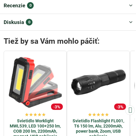
Recenzie
0
Diskusia
0
Tiež by sa Vám mohlo páčiť:
3%
3%
Svietidlo Worklight
Svietidlo Flashlight FL001,
MWL539, LED 100+250 lm,
T6 150 lm, Alu, 2200mAh,
COB 200 lm, 2200mAh,
power bank, Zoom, USB