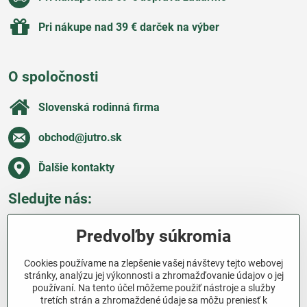
Pri nákupe nad 39 € darček na výber
O spoločnosti
Slovenská rodinná firma
obchod​@jutro​.sk
Ďalšie kontakty
Sledujte nás:
Facebook
Pinterest
Instagram
Blog
Predvoľby súkromia
Všetko o nákupe
Cookies používame na zlepšenie vašej návštevy tejto webovej
stránky, analýzu jej výkonnosti a zhromažďovanie údajov o jej
používaní. Na tento účel môžeme použiť nástroje a služby
Ďakujeme za podporu
tretích strán a zhromaždené údaje sa môžu preniesť k