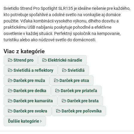
Svietidlo Strend Pro Spotlight SLR135 je ideálne riešenie pre každého,
kto potrebuje spoľahlivé a odolné svetlo na vonkajšie aj domáce
použitie. Vďaka kombinácii vysokého výkonu, dlhého dosvitu a
praktickému USB nabíjaniu poskytuje pohodlné a efektívne
osvetlenie v každej situácii. Perfektný spoločník na kempovanie,
turistiku alebo ako núdzové svetlo do domácnosti.
Viac z kategórie
Strend pro
Elektrické náradie
Svietidlá a reflektory
Svietidlá
Darček pre muža
Darček pre otca
Darček pre dedka
Darček pre priateľa
Darček pre kamaráta
Darček pre brata
Darček pre svokra
Darček pre poľovníka
Ďalšie kategórie