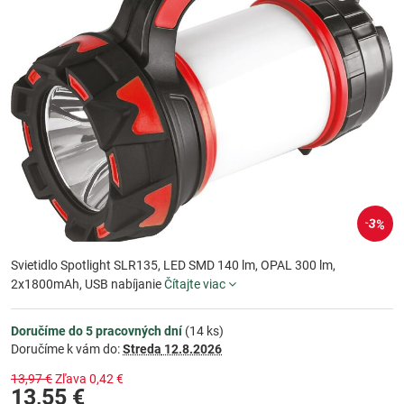
3%
Svietidlo Spotlight SLR135, LED SMD 140 lm, OPAL 300 lm,
2x1800mAh, USB nabíjanie
Čítajte viac
Doručíme do 5 pracovných dní
(
14
ks)
Doručíme k vám do:
Streda
12.8.2026
13,97 €
Zľava
0,42 €
13,55 €