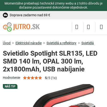
Momentálne prebiehajú technické zmeny webu a z tohto dôvodu je
dočasne pozastavené dokončenie objednávok.
Doprava zadarmo nad 69 €
Úvod
Elektrické náradie
Svietidlá a reflektory
Svietidlá
Svietidlo Spotlight SLR135, LED
SMD 140 lm, OPAL 300 lm,
2x1800mAh, USB nabíjanie
Hodnotenie
5
/
5
(
1
x)
NÁŠ TIP