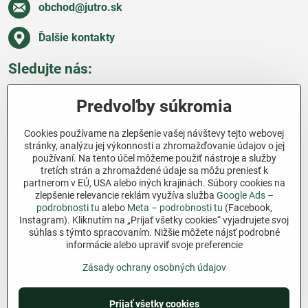
obchod​@jutro​.sk
Ďalšie kontakty
Sledujte nás:
Facebook
Pinterest
Instagram
Blog
Predvoľby súkromia
Všetko o nákupe
Cookies používame na zlepšenie vašej návštevy tejto webovej
stránky, analýzu jej výkonnosti a zhromažďovanie údajov o jej
používaní. Na tento účel môžeme použiť nástroje a služby
Ďakujeme za podporu
tretích strán a zhromaždené údaje sa môžu preniesť k
partnerom v EÚ, USA alebo iných krajinách. Súbory cookies na
Sme slovenský e-shop bez dotácií​. Fungujeme len
zlepšenie relevancie reklám využíva služba
Google Ads –
vďaka vám – ľuďom, ktorí veria v poctivú prácu a
podrobnosti tu
alebo
Meta – podrobnosti tu
(Facebook,
Instagram). Kliknutím na „Prijať všetky cookies“ vyjadrujete svoj
lásku k pôde​. Každý nákup na Jutro​.sk nám pomáha
súhlas s týmto spracovaním. Nižšie môžete nájsť podrobné
pokračovať v tom, čo má zmysel – pomáhať
informácie alebo upraviť svoje preferencie
záhradkárom zadarmo a srdcom​.
Zásady ochrany osobných údajov
©
2026
Copyright
Predvoľby súkromia
Prijať všetky cookies
Zásady ochrany osobných údajov