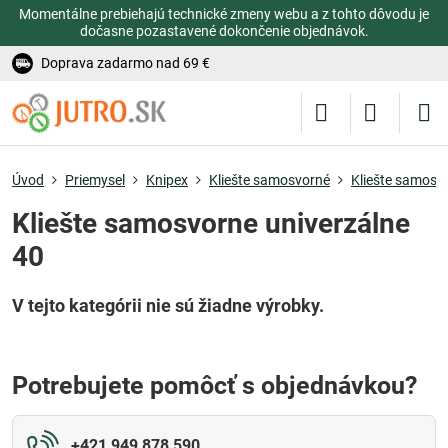
Momentálne prebiehajú technické zmeny webu a z tohto dôvodu je
dočasne pozastavené dokončenie objednávok.
Doprava zadarmo nad 69 €
Úvod
Priemysel
Knipex
Kliešte samosvorné
Kliešte samosv
Kliešte samosvorne univerzálne
40
Potrebujete pomôcť s objednávkou?
+421 949 878 590