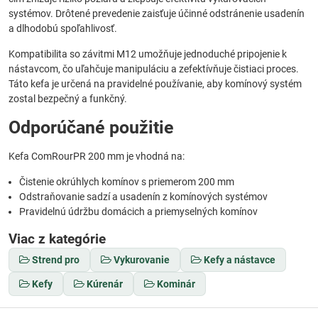
systémov. Drôtené prevedenie zaisťuje účinné odstránenie usadenín
a dlhodobú spoľahlivosť.
Kompatibilita so závitmi M12 umožňuje jednoduché pripojenie k
nástavcom, čo uľahčuje manipuláciu a zefektívňuje čistiaci proces.
Táto kefa je určená na pravidelné používanie, aby komínový systém
zostal bezpečný a funkčný.
Odporúčané použitie
Kefa ComRourPR 200 mm je vhodná na:
Čistenie okrúhlych komínov s priemerom 200 mm
Odstraňovanie sadzí a usadenín z komínových systémov
Pravidelnú údržbu domácich a priemyselných komínov
Viac z kategórie
Strend pro
Vykurovanie
Kefy a nástavce
Kefy
Kúrenár
Kominár