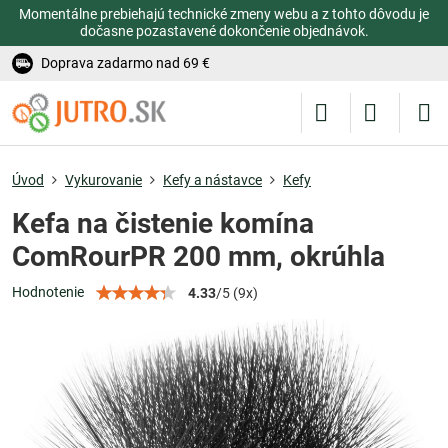
Momentálne prebiehajú technické zmeny webu a z tohto dôvodu je
dočasne pozastavené dokončenie objednávok.
Doprava zadarmo nad 69 €
Úvod
Vykurovanie
Kefy a nástavce
Kefy
Kefa na čistenie komína
ComRourPR 200 mm, okrúhla
Hodnotenie
4.33
/
5
(
9
x)