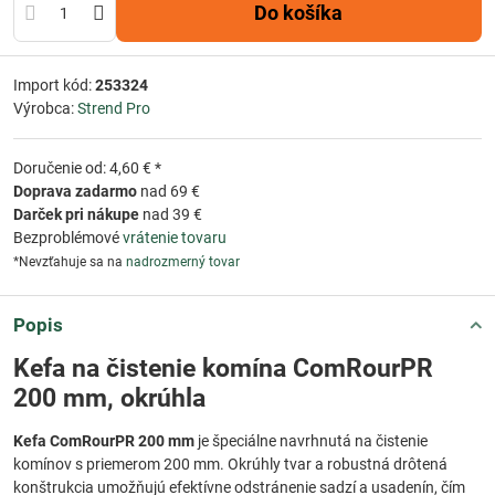
Do košíka
Import kód:
253324
Výrobca:
Strend Pro
Doručenie od: 4,60 € *
Doprava zadarmo
nad 69 €
Darček pri nákupe
nad 39 €
Bezproblémové
vrátenie tovaru
*Nevzťahuje sa na
nadrozmerný tovar
Popis
Kefa na čistenie komína ComRourPR
200 mm, okrúhla
Kefa ComRourPR 200 mm
je špeciálne navrhnutá na čistenie
komínov s priemerom 200 mm. Okrúhly tvar a robustná drôtená
konštrukcia umožňujú efektívne odstránenie sadzí a usadenín, čím