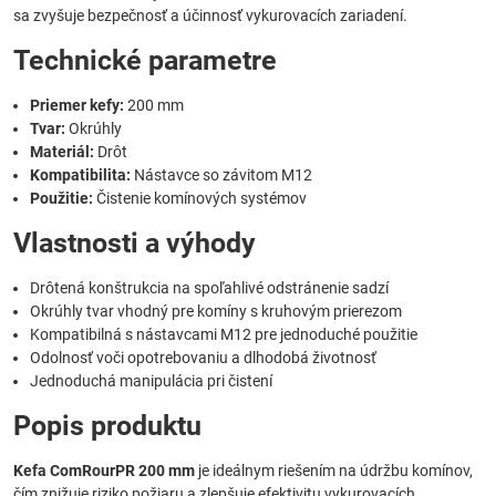
sa zvyšuje bezpečnosť a účinnosť vykurovacích zariadení.
Technické parametre
Priemer kefy:
200 mm
Tvar:
Okrúhly
Materiál:
Drôt
Kompatibilita:
Nástavce so závitom M12
Použitie:
Čistenie komínových systémov
Vlastnosti a výhody
Drôtená konštrukcia na spoľahlivé odstránenie sadzí
Okrúhly tvar vhodný pre komíny s kruhovým prierezom
Kompatibilná s nástavcami M12 pre jednoduché použitie
Odolnosť voči opotrebovaniu a dlhodobá životnosť
Jednoduchá manipulácia pri čistení
Popis produktu
Kefa ComRourPR 200 mm
je ideálnym riešením na údržbu komínov,
čím znižuje riziko požiaru a zlepšuje efektivitu vykurovacích