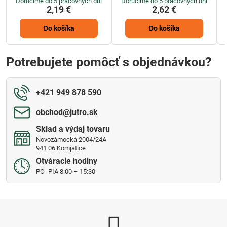
Doručíme do 5 pracovných dní
Doručíme do 5 pracovných dní
2,19 €
2,62 €
Do košíka
Do košíka
Potrebujete pomôcť s objednávkou?
+421 949 878 590
obchod​@jutro​.sk
Sklad a výdaj tovaru
Novozámocká 2004/24A
941 06 Komjatice
Otváracie hodiny
PO- PIA 8:00 – 15:30