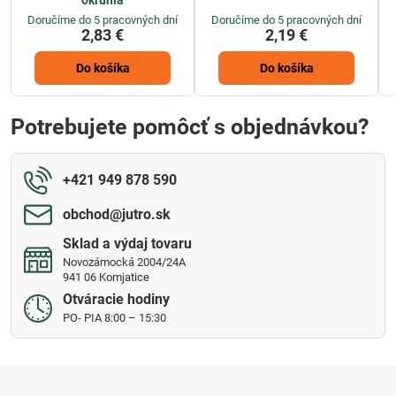
okrúhla
Doručíme do 5 pracovných dní
Doručíme do 5 pracovných dní
2,83 €
2,19 €
Do košíka
Do košíka
Potrebujete pomôcť s objednávkou?
+421 949 878 590
obchod​@jutro​.sk
Sklad a výdaj tovaru
Novozámocká 2004/24A
941 06 Komjatice
Otváracie hodiny
PO- PIA 8:00 – 15:30