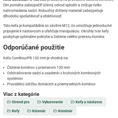
čím pomáha zabezpečiť účinný odvod splodín a znižuje riziko
nahromadenia sadzí. Robustný drôtený materiál zabezpečuje
dlhodobú spoľahlivosť a efektívnosť.
Táto kefa je kompatibilná so závitmi M12, čo umožňuje jednoduché
pripojenie k nástavcom a uľahčuje manipuláciu. Okrúhly tvar kefy
poskytuje optimálne pokrytie a čistenie celého prierezu komína.
Odporúčané použitie
Kefa ComRourPR 130 mm je vhodná na:
Čistenie komínov s priemerom 130 mm
Odstraňovanie sadzí a usadenín z kruhových komínových
systémov
Pravidelnú údržbu domácich a priemyselných komínov
Viac z kategórie
Strend pro
Vykurovanie
Kefy a nástavce
Kefy
Kúrenár
Kominár