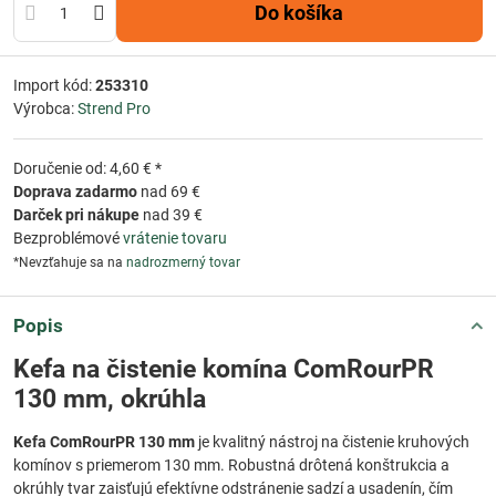
Do košíka
Import kód:
253310
Výrobca:
Strend Pro
Doručenie od: 4,60 € *
Doprava zadarmo
nad 69 €
Darček pri nákupe
nad 39 €
Bezproblémové
vrátenie tovaru
*Nevzťahuje sa na
nadrozmerný tovar
Popis
Kefa na čistenie komína ComRourPR
130 mm, okrúhla
Kefa ComRourPR 130 mm
je kvalitný nástroj na čistenie kruhových
komínov s priemerom 130 mm. Robustná drôtená konštrukcia a
okrúhly tvar zaisťujú efektívne odstránenie sadzí a usadenín, čím