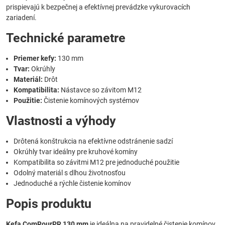
prispievajú k bezpečnej a efektívnej prevádzke vykurovacích
zariadení.
Technické parametre
Priemer kefy:
130 mm
Tvar:
Okrúhly
Materiál:
Drôt
Kompatibilita:
Nástavce so závitom M12
Použitie:
Čistenie komínových systémov
Vlastnosti a výhody
Drôtená konštrukcia na efektívne odstránenie sadzí
Okrúhly tvar ideálny pre kruhové komíny
Kompatibilita so závitmi M12 pre jednoduché použitie
Odolný materiál s dlhou životnosťou
Jednoduché a rýchle čistenie komínov
Popis produktu
Kefa ComRourPR 130 mm
je ideálna na pravidelné čistenie komínov,