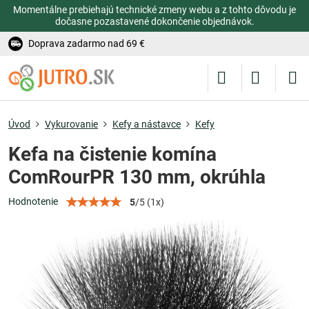
Momentálne prebiehajú technické zmeny webu a z tohto dôvodu je
dočasne pozastavené dokončenie objednávok.
Doprava zadarmo nad 69 €
Úvod
Vykurovanie
Kefy a nástavce
Kefy
Kefa na čistenie komína
ComRourPR 130 mm, okrúhla
Hodnotenie
5
/
5
(
1
x)