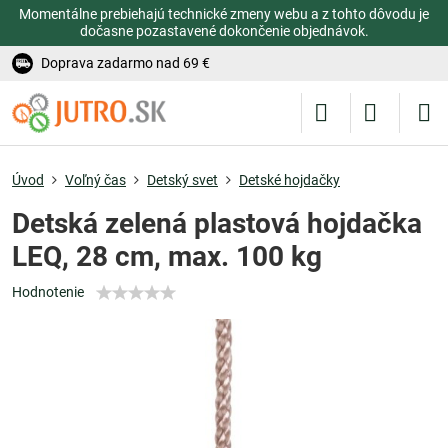
Momentálne prebiehajú technické zmeny webu a z tohto dôvodu je
dočasne pozastavené dokončenie objednávok.
Doprava zadarmo nad 69 €
Úvod
Voľný čas
Detský svet
Detské hojdačky
Detská zelená plastová hojdačka
LEQ, 28 cm, max. 100 kg
Hodnotenie