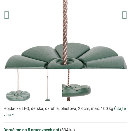
Hojdačka LEQ, detská, okrúhla, plastová, 28 cm, max. 100 kg
Čítajte
viac
Doručíme do 5 pracovných dní
(
334
ks)