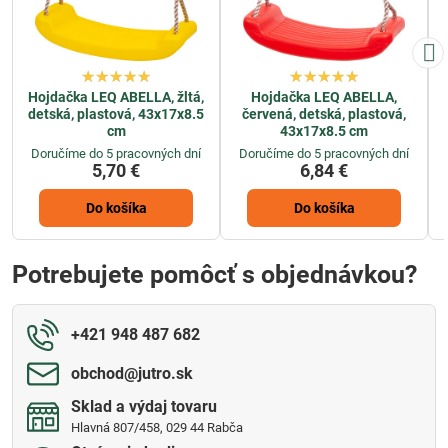
Hojdačka LEQ ABELLA, žltá,
Hojdačka LEQ ABELLA,
detská, plastová, 43x17x8.5
červená, detská, plastová,
cm
43x17x8.5 cm
Doručíme do 5 pracovných dní
Doručíme do 5 pracovných dní
5,70 €
6,84 €
Do košíka
Do košíka
Potrebujete pomôcť s objednávkou?
+421 948 487 682
obchod​@jutro​.sk
Sklad a výdaj tovaru
Hlavná 807/458, 029 44 Rabča