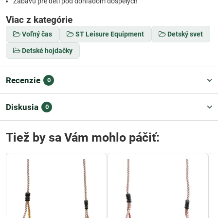
Zábavu pre deti pod dohľadom dospelých
Viac z kategórie
Voľný čas
ST Leisure Equipment
Detský svet
Detské hojdačky
Recenzie
0
Diskusia
0
Tiež by sa Vám mohlo páčiť: