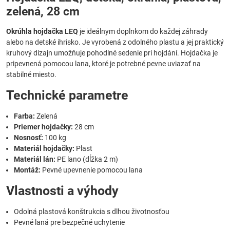
zelená, 28 cm
Okrúhla hojdačka LEQ
je ideálnym doplnkom do každej záhrady
alebo na detské ihrisko. Je vyrobená z odolného plastu a jej praktický
kruhový dizajn umožňuje pohodlné sedenie pri hojdání. Hojdačka je
pripevnená pomocou lana, ktoré je potrebné pevne uviazať na
stabilné miesto.
Technické parametre
Farba:
Zelená
Priemer hojdačky:
28 cm
Nosnosť:
100 kg
Materiál hojdačky:
Plast
Materiál lán:
PE lano (dĺžka 2 m)
Montáž:
Pevné upevnenie pomocou lana
Vlastnosti a výhody
Odolná plastová konštrukcia s dlhou životnosťou
Pevné laná pre bezpečné uchytenie