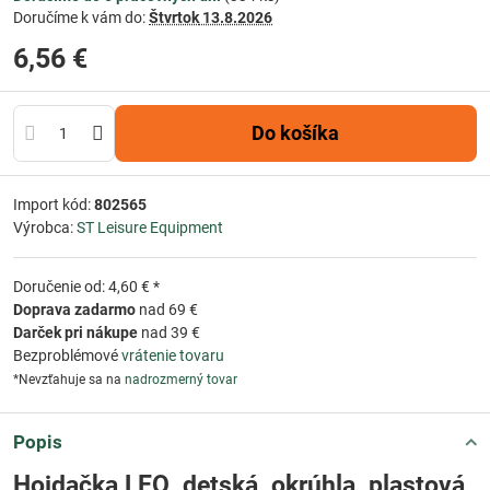
Doručíme k vám do:
Štvrtok
13.8.2026
6,56 €
Do košíka
Import kód:
802565
Výrobca:
ST Leisure Equipment
Doručenie od: 4,60 € *
Doprava zadarmo
nad 69 €
Darček pri nákupe
nad 39 €
Bezproblémové
vrátenie tovaru
*Nevzťahuje sa na
nadrozmerný tovar
Popis
Hojdačka LEQ, detská, okrúhla, plastová,