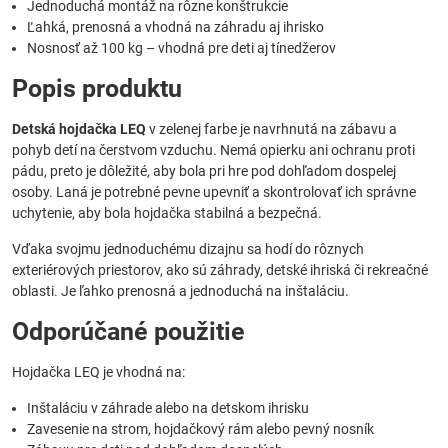
Jednoduchá montáž na rôzne konštrukcie
Ľahká, prenosná a vhodná na záhradu aj ihrisko
Nosnosť až 100 kg – vhodná pre deti aj tínedžerov
Popis produktu
Detská hojdačka LEQ
v zelenej farbe je navrhnutá na zábavu a
pohyb detí na čerstvom vzduchu. Nemá opierku ani ochranu proti
pádu, preto je dôležité, aby bola pri hre pod dohľadom dospelej
osoby. Laná je potrebné pevne upevniť a skontrolovať ich správne
uchytenie, aby bola hojdačka stabilná a bezpečná.
Vďaka svojmu jednoduchému dizajnu sa hodí do rôznych
exteriérových priestorov, ako sú záhrady, detské ihriská či rekreačné
oblasti. Je ľahko prenosná a jednoduchá na inštaláciu.
Odporúčané použitie
Hojdačka LEQ je vhodná na:
Inštaláciu v záhrade alebo na detskom ihrisku
Zavesenie na strom, hojdačkový rám alebo pevný nosník