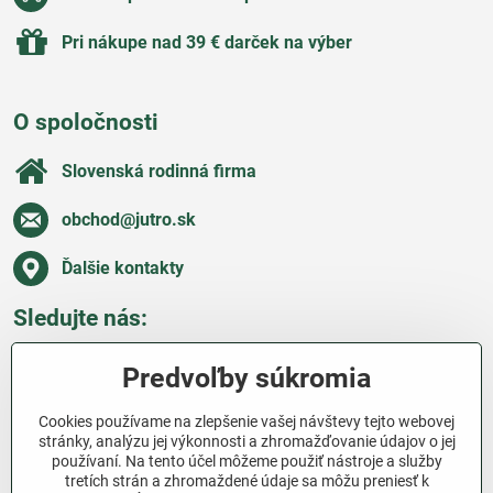
Pri nákupe nad 39 € darček na výber
O spoločnosti
Slovenská rodinná firma
obchod​@jutro​.sk
Ďalšie kontakty
Sledujte nás:
Facebook
Pinterest
Instagram
Blog
Predvoľby súkromia
Všetko o nákupe
Cookies používame na zlepšenie vašej návštevy tejto webovej
stránky, analýzu jej výkonnosti a zhromažďovanie údajov o jej
používaní. Na tento účel môžeme použiť nástroje a služby
Ďakujeme za podporu
tretích strán a zhromaždené údaje sa môžu preniesť k