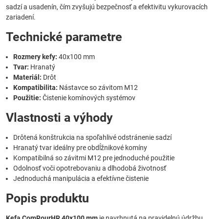
sadzí a usadenín, čím zvyšujú bezpečnosť a efektivitu vykurovacích
zariadení.
Technické parametre
Rozmery kefy:
40x100 mm
Tvar:
Hranatý
Materiál:
Drôt
Kompatibilita:
Nástavce so závitom M12
Použitie:
Čistenie komínových systémov
Vlastnosti a výhody
Drôtená konštrukcia na spoľahlivé odstránenie sadzí
Hranatý tvar ideálny pre obdĺžnikové komíny
Kompatibilná so závitmi M12 pre jednoduché použitie
Odolnosť voči opotrebovaniu a dlhodobá životnosť
Jednoduchá manipulácia a efektívne čistenie
Popis produktu
Kefa ComRourHR 40x100 mm
je navrhnutá na pravidelnú údržbu