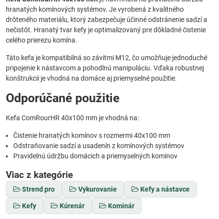
hranatých komínových systémov. Je vyrobená z kvalitného
drôteného materiálu, ktorý zabezpečuje účinné odstránenie sadzí a
nečistôt. Hranatý tvar kefy je optimalizovaný pre dôkladné čistenie
celého prierezu komína.
Táto kefa je kompatibilná so závitmi M12, čo umožňuje jednoduché
pripojenie k nástavcom a pohodlnú manipuláciu. Vďaka robustnej
konštrukcii je vhodná na domáce aj priemyselné použitie.
Odporúčané použitie
Kefa ComRourHR 40x100 mm je vhodná na:
Čistenie hranatých komínov s rozmermi 40x100 mm
Odstraňovanie sadzí a usadenín z komínových systémov
Pravidelnú údržbu domácich a priemyselných komínov
Viac z kategórie
Strend pro
Vykurovanie
Kefy a nástavce
Kefy
Kúrenár
Kominár