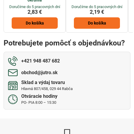
okrúhla
Doručíme do 5 pracovných dní
Doručíme do 5 pracovných dní
2,83 €
2,19 €
Do košíka
Do košíka
Potrebujete pomôcť s objednávkou?
+421 948 487 682
obchod​@jutro​.sk
Sklad a výdaj tovaru
Hlavná 807/458, 029 44 Rabča
Otváracie hodiny
PO- PIA 8:00 – 15:30