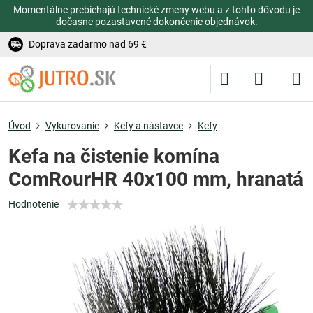
Momentálne prebiehajú technické zmeny webu a z tohto dôvodu je
dočasne pozastavené dokončenie objednávok.
Doprava zadarmo nad 69 €
Úvod
Vykurovanie
Kefy a nástavce
Kefy
Kefa na čistenie komína
ComRourHR 40x100 mm, hranatá
Hodnotenie