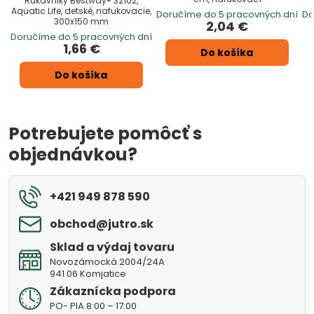
Rukávniky Bestway® 32102,
Aquatic Life, detské, nafukovacie,
Doručíme do 5 pracovných dní
Do
300x150 mm
2,04 €
Doručíme do 5 pracovných dní
1,66 €
Do košíka
Do košíka
Potrebujete pomôcť s
objednávkou?
+421 949 878 590
obchod​@jutro​.sk
Sklad a výdaj tovaru
Novozámocká 2004/24A
941 06 Komjatice
Zákaznícka podpora
PO- PIA 8:00 – 17:00