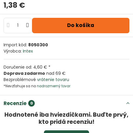
1,38 €
Do košíka
Import kód:
8050300
Výrobca:
Intex
Doručenie od: 4,60 € *
Doprava zadarmo
nad 69 €
Bezproblémové
vrátenie tovaru
*Nevzťahuje sa na
nadrozmerný tovar
Recenzie
0
Hodnotené iba hviezdičkami. Buďte prvý,
kto pridá recenziu!