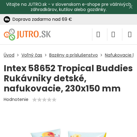
Vitajte na JUTRO.sk - v slovenskom e-shope pre vášnivých
✕
záhradkárov, kutilov alebo gazdinky.
Doprava zadarmo nad 69 €
Úvod
Voľný čas
Bazény a príslušenstvo
Nafukovacie ko
Intex 58652 Tropical Buddies
Rukávniky detské,
nafukovacie, 230x150 mm
Hodnotenie