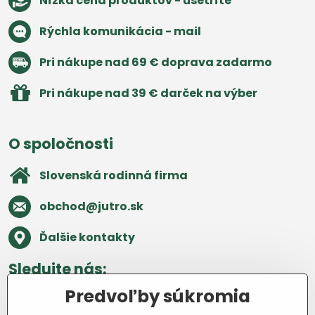
Nízka cena produktov - ušetríte
Rýchla komunikácia - mail
Pri nákupe nad 69 € doprava zadarmo
Pri nákupe nad 39 € darček na výber
O spoločnosti
Slovenská rodinná firma
obchod​@jutro​.sk
Ďalšie kontakty
Sledujte nás:
Predvoľby súkromia
Facebook
Pinterest
Instagram
Blog