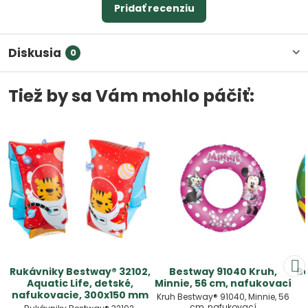
Pridať recenziu
Diskusia
0
Tiež by sa Vám mohlo páčiť:
Rukávniky Bestway® 32102,
Bestway 91040 Kruh,
Be
Aquatic Life, detské,
Minnie, 56 cm, nafukovací
nafukovacie, 300x150 mm
Kruh Bestway® 91040, Minnie, 56
cm, nafukovací