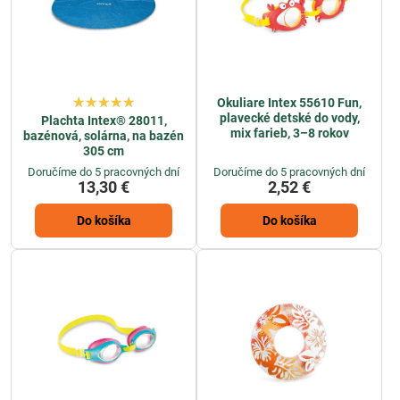
Okuliare Intex 55610 Fun,
plavecké detské do vody,
Plachta Intex® 28011,
mix farieb, 3–8 rokov
bazénová, solárna, na bazén
305 cm
Doručíme do 5 pracovných dní
Doručíme do 5 pracovných dní
13,30 €
2,52 €
Do košíka
Do košíka