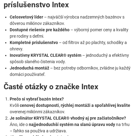
príslušenstvo Intex
Celosvetový líder
– najväčší výrobca nadzemných bazénov s
dôverou miliónov zákazníkov.
Dostupné riešenie pre každého
– výborný pomer ceny a kvality
pre rodiny s deťmi.
Kompletné príslušenstvo
– od filtrov až po plachty, schodíky a
ohrevy.
Inovatívny KRYSTAL CLEAR® systém
– jednoduchý a efektívny
spôsob slaného čistenia vody.
Jednoduchá montáž
– bez potreby odborníkov, zvládne ju každý
domáci používateľ.
Časté otázky o značke Intex
Prečo si vybrať bazén Intex?
Kvôli
cenovej dostupnosti, rýchlej montáži a spoľahlivej kvalite
overenej miliónmi zákazníkov.
Je solinátor KRYSTAL CLEAR® vhodný aj pre začiatočníkov?
Áno, ide o
najjednoduchší systém na slanú úpravu vody
na trhu
– ľahko sa používa a udržiava.