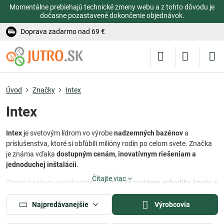
Momentálne prebiehajú technické zmeny webu a z tohto dôvodu je
dočasne pozastavené dokončenie objednávok.
Doprava zadarmo nad 69 €
Úvod
Značky
Intex
Intex
Intex
je svetovým lídrom vo výrobe
nadzemných bazénov
a
príslušenstva, ktoré si obľúbili milióny rodín po celom svete. Značka
je známa vďaka
dostupným cenám, inovatívnym riešeniam a
jednoduchej inštalácii
.
Čítajte viac
Okrem bazénov ponúka Intex aj
filtračné systémy, schodíky, krycie a
solárne plachty, ohrevy vody
či unikátny
soliaci systém KRYSTAL
CLEAR®
– najjednoduchší a najdostupnejší Solinator na trhu.
Najpredávanejšie
Výrobcovia
Vyberte si Intex a užite si leto naplno v pohodlí vlastnej záhrady.