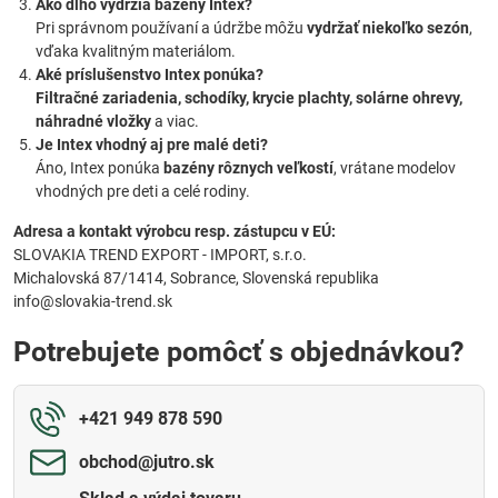
Ako dlho vydržia bazény Intex?
Pri správnom používaní a údržbe môžu
vydržať niekoľko sezón
,
vďaka kvalitným materiálom.
Aké príslušenstvo Intex ponúka?
Filtračné zariadenia, schodíky, krycie plachty, solárne ohrevy,
náhradné vložky
a viac.
Je Intex vhodný aj pre malé deti?
Áno, Intex ponúka
bazény rôznych veľkostí
, vrátane modelov
vhodných pre deti a celé rodiny.
Adresa a kontakt výrobcu resp. zástupcu v EÚ:
SLOVAKIA TREND EXPORT - IMPORT, s.r.o.
Michalovská 87/1414, Sobrance, Slovenská republika
info@slovakia-trend.sk
Potrebujete pomôcť s objednávkou?
+421 949 878 590
obchod​@jutro​.sk