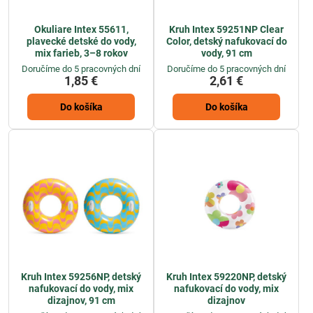
Okuliare Intex 55611,
Kruh Intex 59251NP Clear
plavecké detské do vody,
Color, detský nafukovací do
mix farieb, 3–8 rokov
vody, 91 cm
Doručíme do 5 pracovných dní
Doručíme do 5 pracovných dní
1,85 €
2,61 €
Do košíka
Do košíka
Kruh Intex 59256NP, detský
Kruh Intex 59220NP, detský
nafukovací do vody, mix
nafukovací do vody, mix
dizajnov, 91 cm
dizajnov