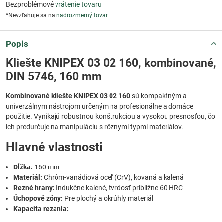
Bezproblémové
vrátenie tovaru
*Nevzťahuje sa na
nadrozmerný tovar
Popis
Kliešte KNIPEX 03 02 160, kombinované,
DIN 5746, 160 mm
Kombinované kliešte KNIPEX 03 02 160
sú kompaktným a
univerzálnym nástrojom určeným na profesionálne a domáce
použitie. Vynikajú robustnou konštrukciou a vysokou presnosťou, čo
ich predurčuje na manipuláciu s rôznymi typmi materiálov.
Hlavné vlastnosti
Dĺžka:
160 mm
Materiál:
Chróm-vanádiová oceľ (CrV), kovaná a kalená
Rezné hrany:
Indukčne kalené, tvrdosť približne 60 HRC
Úchopové zóny:
Pre plochý a okrúhly materiál
Kapacita rezania: