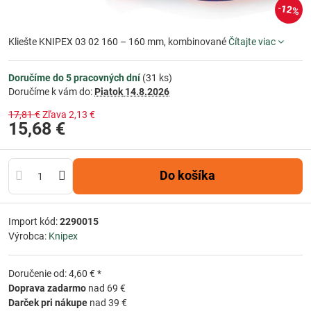
12%
Kliešte KNIPEX 03 02 160 – 160 mm, kombinované
Čítajte viac
Doručíme do 5 pracovných dní
(
31
ks)
Doručíme k vám do:
Piatok
14.8.2026
17,81 €
Zľava
2,13 €
15,68 €
Do košíka
Import kód:
2290015
Výrobca:
Knipex
Doručenie od: 4,60 € *
Doprava zadarmo
nad 69 €
Darček pri nákupe
nad 39 €