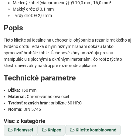
Medený kábel (viacpramenný): Ø 10,0 mm, 16,0 mm²
Mäkký drôt: Ø 3,1 mm
Tvrdý drôt: Ø 2,0 mm
Popis
Tieto kliešte sú ideálne na uchopenie, ohýbanie a rezanie mäkkého aj
tvrdého drôtu. Vďaka dlhým rezným hranám dokážu ľahko
spracovať hrubšie káble. Úchopové zóny umožňujú presnú
manipuláciu s plochými a okrúhlymi materiálmi, čo robí z týchto
klieští univerzálny nástroj pre rôznorodé aplikácie.
Technické parametre
Dĺžka:
160 mm
Materiál:
Chróm-vanádiová oceľ
Tvrdosť rezných hrán:
približne 60 HRC
Norma:
DIN 5746
Viac z kategórie
Priemysel
Knipex
Kliešte kombinované