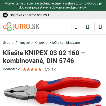
Momentálne prebiehajú technické zmeny webu a z tohto dôvodu je
dočasne pozastavené dokončenie objednávok.
Doprava zadarmo nad 69 €
Úvod
Priemysel
Knipex
Kliešte kombinované
Kliešte KNIPEX 03 02 160 –
kombinované, DIN 5746
Hodnotenie
5
/
5
(
1
x)