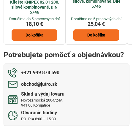
silové, kombinované, DIN
Kliešte KNIPEX 02 01 200,
5746
silové kombinované, DIN
5746
Doručíme do 5 pracovných dní
Doručíme do 5 pracovných dní
18,10 €
25,04 €
Do košíka
Do košíka
Potrebujete pomôcť s objednávkou?
+421 949 878 590
obchod​@jutro​.sk
Sklad a výdaj tovaru
Novozámocká 2004/24A
941 06 Komjatice
Otváracie hodiny
PO- PIA 8:00 – 15:30