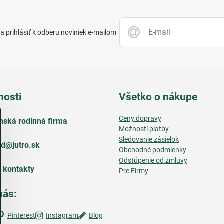
 prihlásiť k odberu noviniek e-mailom
nosti
Všetko o nákupe
Ceny dopravy
nská rodinná firma
Možnosti platby
Sledovanie zásielok
d​@jutro​.sk
Obchodné podmienky
Odstúpenie od zmluvy
e kontakty
Pre Firmy
nás:
Pinterest
Instagram
Blog