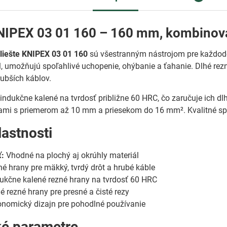
KNIPEX 03 01 160 – 160 mm, kombino
iešte KNIPEX 03 01 160
sú všestranným nástrojom pre každode
l, umožňujú spoľahlivé uchopenie, ohýbanie a ťahanie. Dlhé re
rubších káblov.
indukčne kalené na tvrdosť približne 60 HRC, čo zaručuje ich dlh
mi s priemerom až 10 mm a priesekom do 16 mm². Kvalitné spra
lastnosti
ť:
Vhodné na plochý aj okrúhly materiál
é hrany pre mäkký, tvrdý drôt a hrubé káble
ukčne kalené rezné hrany na tvrdosť 60 HRC
é rezné hrany pre presné a čisté rezy
nomický dizajn pre pohodlné používanie
ké parametre