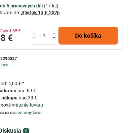
do 5 pracovných dní
(
17
ks)
k vám do:
Štvrtok
13.8.2026
Zľava
1,65 €
Do košíka
08 €
:
2290327
ipex
od: 4,60 € *
zadarmo
nad 69 €
i nákupe
nad 39 €
émové
vrátenie tovaru
 sa na
nadrozmerný tovar
Diskusia
0