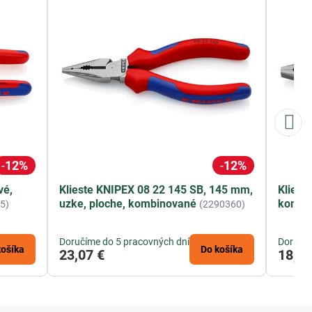
12%
12%
vé,
Klieste KNIPEX 08 22 145 SB, 145 mm,
Kliešt
uzke, ploche, kombinované
kombi
5)
(2290360)
Doručíme do 5 pracovných dní
Doručím
košíka
Do košíka
23,07 €
18,35