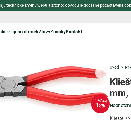
ajú technické zmeny webu a z tohto dôvodu je dočasne pozastavené dok
slá
Tip na darček
Zľavy
Značky
Kontakt
Úvod
Pr
Klie
mm, 
13,73 €
12%
Hodnoten
Kliešte K