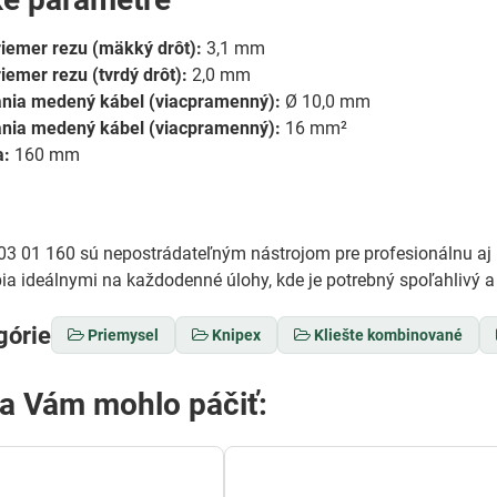
iemer rezu (mäkký drôt):
3,1 mm
emer rezu (tvrdý drôt):
2,0 mm
ania medený kábel (viacpramenný):
Ø 10,0 mm
ania medený kábel (viacpramenný):
16 mm²
a:
160 mm
03 01 160 sú nepostrádateľným nástrojom pre profesionálnu aj h
bia ideálnymi na každodenné úlohy, kde je potrebný spoľahlivý a 
górie
Priemysel
Knipex
Kliešte kombinované
sa Vám mohlo páčiť: