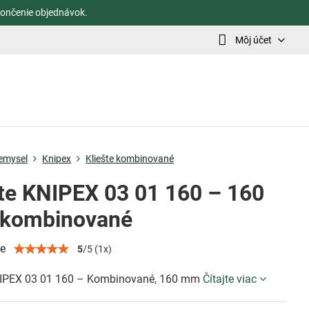
ončenie objednávok.
Môj účet
iemysel
Knipex
Kliešte kombinované
šte KNIPEX 03 01 160 – 160
kombinované
ie
5
/
5
(
1
x)
NIPEX 03 01 160 – Kombinované, 160 mm
Čítajte viac