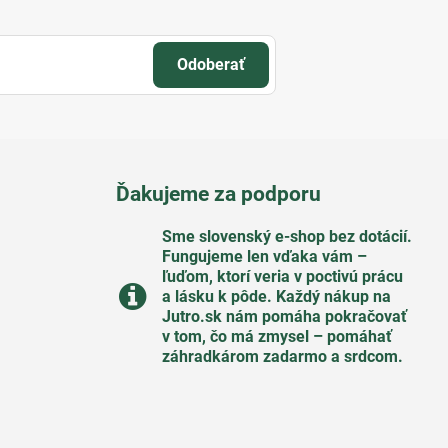
Odoberať
Ďakujeme za podporu
Sme slovenský e-shop bez dotácií​.
Fungujeme len vďaka vám –
ľuďom, ktorí veria v poctivú prácu
a lásku k pôde​. Každý nákup na
Jutro​.sk nám pomáha pokračovať
v tom, čo má zmysel – pomáhať
záhradkárom zadarmo a srdcom​.