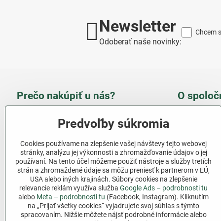
Newsletter
Chcem sa
Odoberať naše novinky:
Prečo nakúpiť u nás?
O spoloč
Takmer 100 % spokojných
Slove
Predvoľby súkromia
zákazníkov
obcho
Cookies používame na zlepšenie vašej návštevy tejto webovej
Nízka cena produktov - ušetríte
stránky, analýzu jej výkonnosti a zhromažďovanie údajov o jej
používaní. Na tento účel môžeme použiť nástroje a služby tretích
Ďalši
strán a zhromaždené údaje sa môžu preniesť k partnerom v EÚ,
Rýchla komunikácia - mail
USA alebo iných krajinách. Súbory cookies na zlepšenie
relevancie reklám využíva služba
Google Ads – podrobnosti tu
Sledujte 
Pri nákupe nad 69 € doprava
alebo
Meta – podrobnosti tu
(Facebook, Instagram). Kliknutím
zadarmo
na „Prijať všetky cookies“ vyjadrujete svoj súhlas s týmto
Facebook
spracovaním. Nižšie môžete nájsť podrobné informácie alebo
Pri nákupe nad 39 € darček na