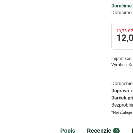
Doručíme 
Doručíme 
13,73 €
12,
Import kód
Výrobca:
Kn
Doručenie 
Doprava 
Darček pr
Bezprobl
*Nevzťahuje
Popis
Recenzie
0