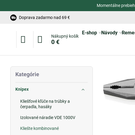
Momentálne prebieh
Doprava zadarmo nad 69 €
E-shop
Návody
Reme
Nákupný košík
0 €
Kategórie
Knipex
Kliešťové kľúče na trúbky a
čerpadla, hasáky
Izolované náradie VDE 1000V
Kliešte kombinované