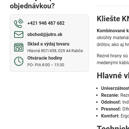
objednávkou?
Kliešte 
+421 948 487 682
Kombinované kl
obchod​@jutro​.sk
okrúhly materiá
Sklad a výdaj tovaru
drôtov, ako aj h
Hlavná 807/458, 029 44 Rabča
Rezné hrany sú 
Otváracie hodiny
medenými kábla
PO- PIA 8:00 – 15:30
Hlavné v
Univerzálnos
Rezanie:
Rezn
Odolnosť:
Ind
Presnosť:
Dlh
Komfort:
Ergo
Technic