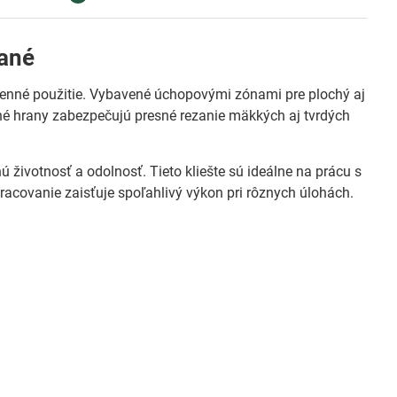
vané
nné použitie. Vybavené úchopovými zónami pre plochý aj
zné hrany zabezpečujú presné rezanie mäkkých aj tvrdých
ú životnosť a odolnosť. Tieto kliešte sú ideálne na prácu s
covanie zaisťuje spoľahlivý výkon pri rôznych úlohách.