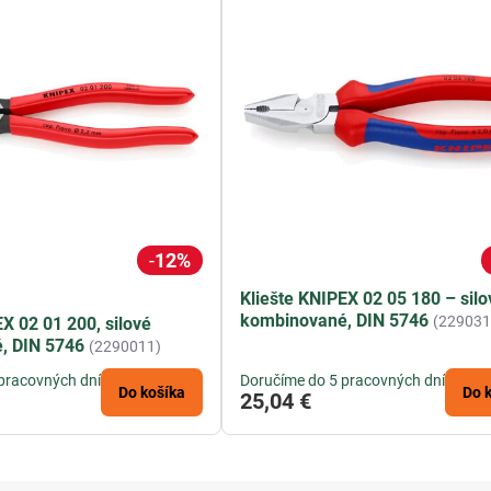
12%
Kliešte KNIPEX 02 05 180 – silo
kombinované, DIN 5746
(229031
X 02 01 200, silové
, DIN 5746
(2290011)
pracovných dní
Doručíme do 5 pracovných dní
Do košíka
Do 
25,04 €