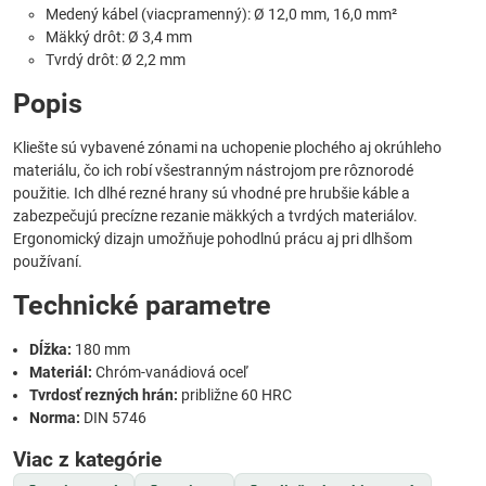
Medený kábel (viacpramenný): Ø 12,0 mm, 16,0 mm²
Mäkký drôt: Ø 3,4 mm
Tvrdý drôt: Ø 2,2 mm
Popis
Kliešte sú vybavené zónami na uchopenie plochého aj okrúhleho
materiálu, čo ich robí všestranným nástrojom pre rôznorodé
použitie. Ich dlhé rezné hrany sú vhodné pre hrubšie káble a
zabezpečujú precízne rezanie mäkkých a tvrdých materiálov.
Ergonomický dizajn umožňuje pohodlnú prácu aj pri dlhšom
používaní.
Technické parametre
Dĺžka:
180 mm
Materiál:
Chróm-vanádiová oceľ
Tvrdosť rezných hrán:
približne 60 HRC
Norma:
DIN 5746
Viac z kategórie