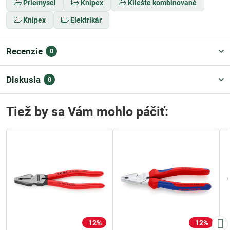
Priemysel
Knipex
Kliešte kombinované
Knipex
Elektrikár
Recenzie
0
Diskusia
0
Tiež by sa Vám mohlo páčiť:
12%
12%