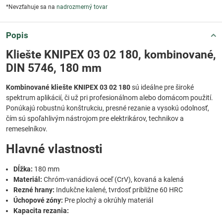
*Nevzťahuje sa na
nadrozmerný tovar
Popis
Kliešte KNIPEX 03 02 180, kombinované,
DIN 5746, 180 mm
Kombinované kliešte KNIPEX 03 02 180
sú ideálne pre široké
spektrum aplikácií, či už pri profesionálnom alebo domácom použití.
Ponúkajú robustnú konštrukciu, presné rezanie a vysokú odolnosť,
čím sú spoľahlivým nástrojom pre elektrikárov, technikov a
remeselníkov.
Hlavné vlastnosti
Dĺžka:
180 mm
Materiál:
Chróm-vanádiová oceľ (CrV), kovaná a kalená
Rezné hrany:
Indukčne kalené, tvrdosť približne 60 HRC
Úchopové zóny:
Pre plochý a okrúhly materiál
Kapacita rezania: