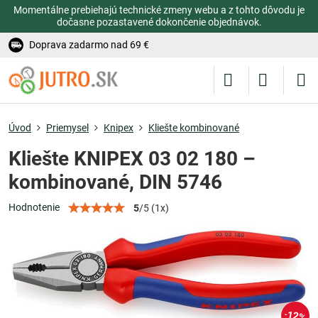
Momentálne prebiehajú technické zmeny webu a z tohto dôvodu je
dočasne pozastavené dokončenie objednávok.
Doprava zadarmo nad 69 €
Úvod
Priemysel
Knipex
Kliešte kombinované
Kliešte KNIPEX 03 02 180 –
kombinované, DIN 5746
Hodnotenie
5
/
5
(
1
x)
12%