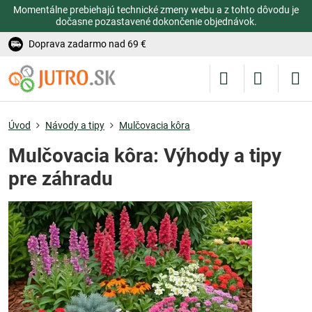
Momentálne prebiehajú technické zmeny webu a z tohto dôvodu je
dočasne pozastavené dokončenie objednávok.
Doprava zadarmo nad 69 €
Úvod
Návody a tipy
Mulčovacia kôra
Mulčovacia kôra: Výhody a tipy
pre záhradu