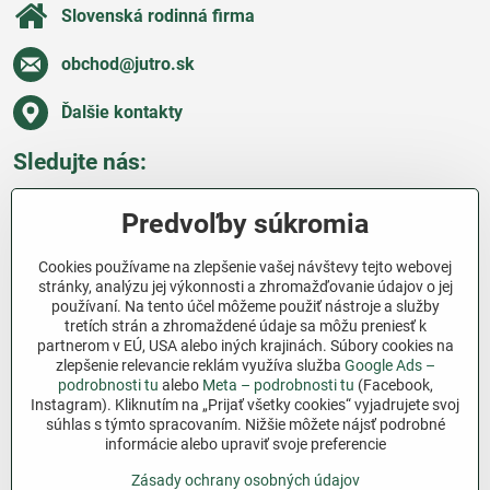
Slovenská rodinná firma
obchod​@jutro​.sk
Ďalšie kontakty
Sledujte nás:
Facebook
Pinterest
Instagram
Blog
Predvoľby súkromia
Všetko o nákupe
Cookies používame na zlepšenie vašej návštevy tejto webovej
stránky, analýzu jej výkonnosti a zhromažďovanie údajov o jej
používaní. Na tento účel môžeme použiť nástroje a služby
Ďakujeme za podporu
tretích strán a zhromaždené údaje sa môžu preniesť k
partnerom v EÚ, USA alebo iných krajinách. Súbory cookies na
Sme slovenský e-shop bez dotácií​. Fungujeme len
zlepšenie relevancie reklám využíva služba
Google Ads –
vďaka vám – ľuďom, ktorí veria v poctivú prácu a
podrobnosti tu
alebo
Meta – podrobnosti tu
(Facebook,
lásku k pôde​. Každý nákup na Jutro​.sk nám pomáha
Instagram). Kliknutím na „Prijať všetky cookies“ vyjadrujete svoj
súhlas s týmto spracovaním. Nižšie môžete nájsť podrobné
pokračovať v tom, čo má zmysel – pomáhať
informácie alebo upraviť svoje preferencie
záhradkárom zadarmo a srdcom​.
Zásady ochrany osobných údajov