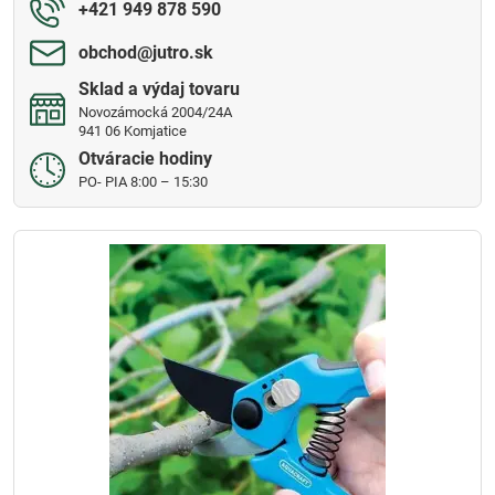
+421 949 878 590
obchod​@jutro​.sk
Sklad a výdaj tovaru
Novozámocká 2004/24A
941 06 Komjatice
Otváracie hodiny
PO- PIA 8:00 – 15:30