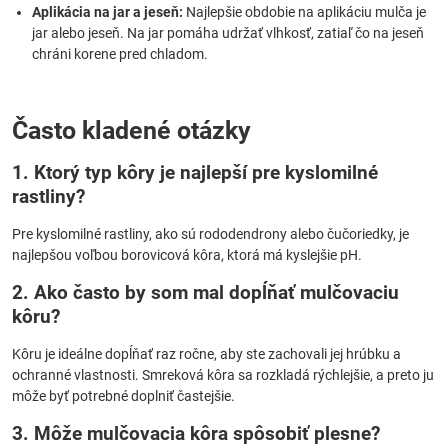
Aplikácia na jar a jeseň:
Najlepšie obdobie na aplikáciu mulča je
jar alebo jeseň. Na jar pomáha udržať vlhkosť, zatiaľ čo na jeseň
chráni korene pred chladom.
Často kladené otázky
1. Ktorý typ kôry je najlepší pre kyslomilné
rastliny?
Pre kyslomilné rastliny, ako sú rododendrony alebo čučoriedky, je
najlepšou voľbou borovicová kôra, ktorá má kyslejšie pH.
2. Ako často by som mal dopĺňať mulčovaciu
kôru?
Kôru je ideálne dopĺňať raz ročne, aby ste zachovali jej hrúbku a
ochranné vlastnosti. Smreková kôra sa rozkladá rýchlejšie, a preto ju
môže byť potrebné doplniť častejšie.
3. Môže mulčovacia kôra spôsobiť plesne?