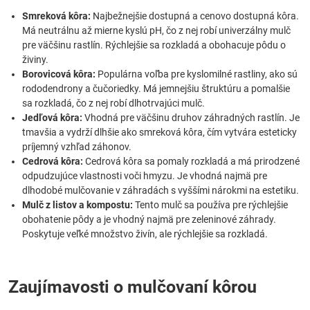
Smreková kôra:
Najbežnejšie dostupná a cenovo dostupná kôra.
Má neutrálnu až mierne kyslú pH, čo z nej robí univerzálny mulč
pre väčšinu rastlín. Rýchlejšie sa rozkladá a obohacuje pôdu o
živiny.
Borovicová kôra:
Populárna voľba pre kyslomilné rastliny, ako sú
rododendrony a čučoriedky. Má jemnejšiu štruktúru a pomalšie
sa rozkladá, čo z nej robí dlhotrvajúci mulč.
Jedľová kôra:
Vhodná pre väčšinu druhov záhradných rastlín. Je
tmavšia a vydrží dlhšie ako smreková kôra, čím vytvára esteticky
príjemný vzhľad záhonov.
Cedrová kôra:
Cedrová kôra sa pomaly rozkladá a má prirodzené
odpudzujúce vlastnosti voči hmyzu. Je vhodná najmä pre
dlhodobé mulčovanie v záhradách s vyššími nárokmi na estetiku.
Mulč z listov a kompostu:
Tento mulč sa používa pre rýchlejšie
obohatenie pôdy a je vhodný najmä pre zeleninové záhrady.
Poskytuje veľké množstvo živín, ale rýchlejšie sa rozkladá.
Zaujímavosti o mulčovaní kôrou