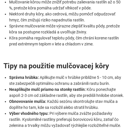
Mulčovanie kôrou môže znížiť potrebu zalievania rastlín až o 50
%, pretože kôra pomáha udržať vlhkosť v pôde.
Niektoré druhy kôry, ako cedrová, môžu pomôcť odpudzovať
hmyz, čím znižujú riziko napadnutia rastlín.
Správne mulčovanie môže výrazne zlepšiť kvalitu pôdy, pretože
kôra sa postupne rozkladá a uvoľňuje živiny.
Kôra pomáha regulovať teplotu pôdy, čím chráni korene rastlín
pred extrémnym teplom v lete a chladom v zime.
Tipy na použitie mulčovacej kôry
Správna hrúbka:
Aplikujte mulč v hrúbke približne 5 - 10 cm, aby
ste zabezpečili optimálnu ochranu a zabránili rastu burín.
Neaplikujte mulč priamo na stonky rastlín:
Kôru ponechajte
aspoň 2-3 cm od základne rastlín, aby ste predišli hnilobe stoniek.
Obnovovanie mulča:
Každú sezónu skontrolujte stav mulča a
doplňte ho tam, kde sa rozložil alebo stratil hrúbku.
Výber vhodného typu:
Pri výbere mulča zvážte požiadavky
rastlín. Kyslomilné rastliny preferujú borovicovú kôru, zatiaľ čo
zelenina a trvalky môžu vyžadovať rýchlejšie rozložiteľné mulče.