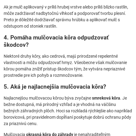
Ak je mulč aplikovaný v príliš hrubej vrstve alebo príliš blízko rastlín,
môže zadržiavať nadbytočnú vlhkosť a podporovať tvorbu plesní.
Preto je dôležité dodržiavať správnu hrúbku a aplikovať mulč s
odstupom od stoniek rastlín.
4. Pomáha mulčovacia kôra odpudzovať
škodcov?
Niektoré druhy kôry, ako cedrová, majú prirodzené repelentné
vlastnosti a môžu odpudzovať hmyz. Všeobecne však mulčovanie
kôrou pomáha znížiť prístup škodcov tým, že vytvára nepriaznivé
prostredie pre ich pohyb a rozmnožovanie.
5. Aká je najlacnejšia mulčovacia kôra?
Najlacnejšou mulčovacou kôrou býva zvyčajne
smreková kôra
. Je
bežne dostupná, má prírodný vzhľad a je vhodná na väčšinu
bežných záhradných plôch. Hoci sa rozkladá rýchlejšie ako napríklad
borovicová, pri pravidelnom dopĺňaní poskytuje dobrú ochranu pôdy
za priaznivú cenu.
Mulčovacia
okrasná kôra do záhrady
je nenahraditeľným