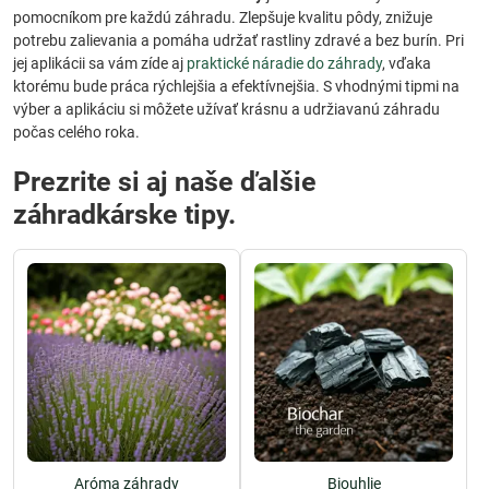
pomocníkom pre každú záhradu. Zlepšuje kvalitu pôdy, znižuje
potrebu zalievania a pomáha udržať rastliny zdravé a bez burín. Pri
jej aplikácii sa vám zíde aj
praktické náradie do záhrady
, vďaka
ktorému bude práca rýchlejšia a efektívnejšia. S vhodnými tipmi na
výber a aplikáciu si môžete užívať krásnu a udržiavanú záhradu
počas celého roka.
Prezrite si aj naše ďalšie
záhradkárske tipy.
Aróma záhrady
Biouhlie