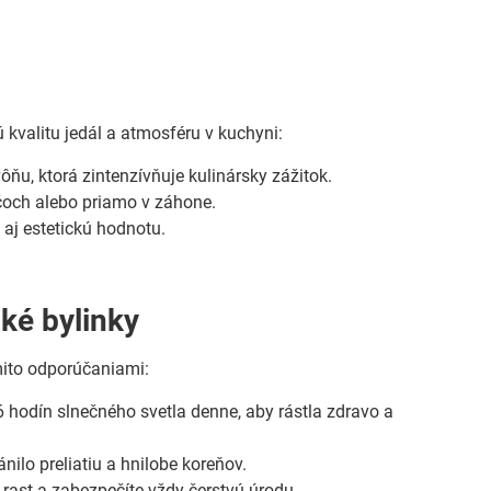
kvalitu jedál a atmosféru v kuchyni:
ňu, ktorá zintenzívňuje kulinársky zážitok.
áčoch alebo priamo v záhone.
 aj estetickú hodnotu.
cké bylinky
mito odporúčaniami:
 hodín slnečného svetla denne, aby rástla zdravo a
ilo preliatiu a hnilobe koreňov.
ast a zabezpečíte vždy čerstvú úrodu.