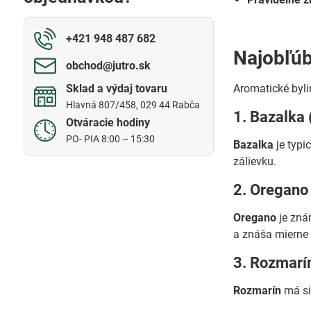
+421 948 487 682
Najobľúb
obchod​@jutro​.sk
Sklad a výdaj tovaru
Aromatické byli
Hlavná 807/458, 029 44 Rabča
1. Bazalka
Otváracie hodiny
PO- PIA 8:00 – 15:30
Bazalka
je typi
zálievku.
2. Oregano
Oregano
je zná
a znáša mierne
3. Rozmarín
Rozmarín
má sil