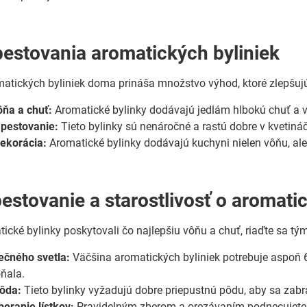
estovania aromatických byliniek
atických byliniek doma prináša množstvo výhod, ktoré zlepšujú 
ôňa a chuť:
Aromatické bylinky dodávajú jedlám hlbokú chuť a vô
pestovanie:
Tieto bylinky sú nenáročné a rastú dobre v kvetin
ekorácia:
Aromatické bylinky dodávajú kuchyni nielen vôňu, ale
pestovanie a starostlivosť o aromati
ické bylinky poskytovali čo najlepšiu vôňu a chuť, riaďte sa tý
ečného svetla:
Väčšina aromatických byliniek potrebuje aspoň 6
oňala.
pôda:
Tieto bylinky vyžadujú dobre priepustnú pôdu, aby sa zabrán
beranie lístkov:
Pravidelným zberom a orezávaním podnecujete r