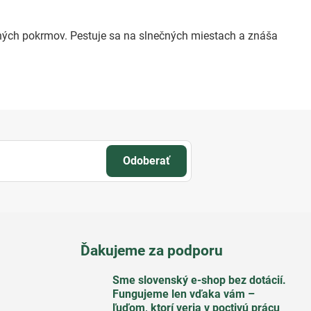
ných pokrmov. Pestuje sa na slnečných miestach a znáša
Odoberať
Ďakujeme za podporu
Sme slovenský e-shop bez dotácií​.
Fungujeme len vďaka vám –
ľuďom, ktorí veria v poctivú prácu