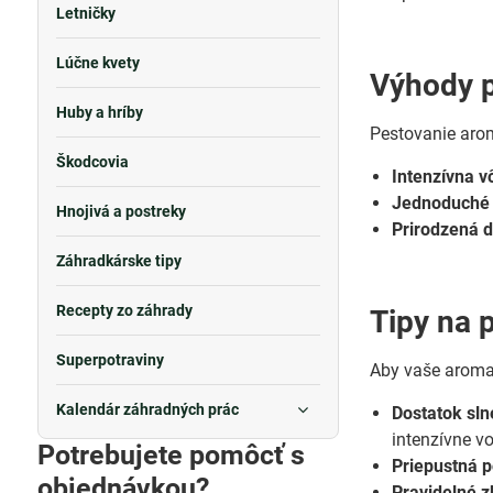
Letničky
Lúčne kvety
Výhody p
Huby a hríby
Pestovanie arom
Škodcovia
Intenzívna v
Jednoduché 
Hnojivá a postreky
Prirodzená d
Záhradkárske tipy
Recepty zo záhrady
Tipy na 
Superpotraviny
Aby vaše aromat
Kalendár záhradných prác
Dostatok sln
intenzívne v
Potrebujete pomôcť s
Priepustná 
objednávkou?
Pravidelné z