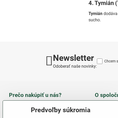
4. Tymián 
Tymián
dodáva 
sucho.
Newsletter
Chcem sa
Odoberať naše novinky:
Prečo nakúpiť u nás?
O spoloč
Takmer 100 % spokojných
Slove
Predvoľby súkromia
zákazníkov