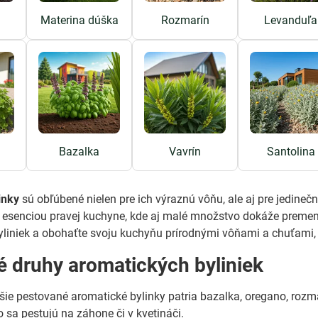
Materina dúška
Rozmarín
Levanduľa
Bazalka
Vavrín
Santolina
inky
sú obľúbené nielen pre ich výraznú vôňu, ale aj pre jedin
ú esenciou pravej kuchyne, kde aj malé množstvo dokáže premen
liniek a obohaťte svoju kuchyňu prírodnými vôňami a chuťami, 
 druhy aromatických byliniek
šie pestované aromatické bylinky patria bazalka, oregano, rozm
o sa pestujú na záhone či v kvetináči.