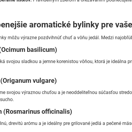
enejšie aromatické bylinky pre vaše
nky môžu výrazne pozdvihnúť chuť a vôňu jedál. Medzi najobľúb
 (Ocimum basilicum)
cká svojou sladkou a jemne korenistou vôňou, ktorá je ideálna pr
 (Origanum vulgare)
me svojou výraznou chuťou a je neoddeliteľnou súčasťou stred
 sucho.
 (Rosmarinus officinalis)
nú, drevitú arómu a je ideálny pre grilované jedlá a pečené mä