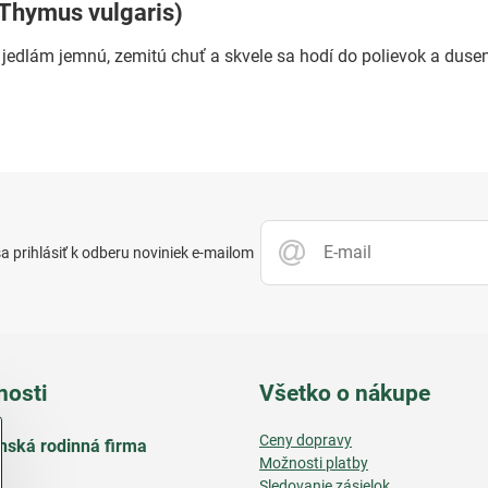
(Thymus vulgaris)
jedlám jemnú, zemitú chuť a skvele sa hodí do polievok a duse
 prihlásiť k odberu noviniek e-mailom
nosti
Všetko o nákupe
Ceny dopravy
nská rodinná firma
Možnosti platby
Sledovanie zásielok