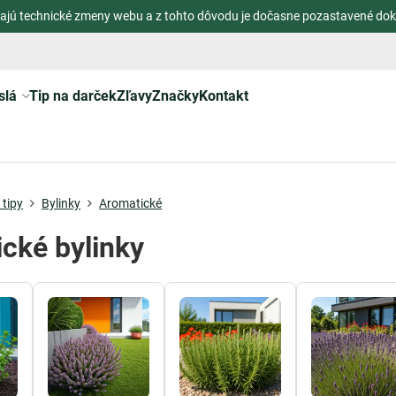
ajú technické zmeny webu a z tohto dôvodu je dočasne pozastavené dok
slá
Tip na darček
Zľavy
Značky
Kontakt
tipy
Bylinky
Aromatické
cké bylinky