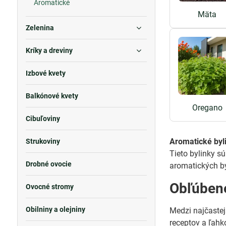
Aromatické
Mäta
Zelenina
Kríky a dreviny
Izbové kvety
Balkónové kvety
Oregano
Cibuľoviny
Aromatické byl
Strukoviny
Tieto bylinky s
Drobné ovocie
aromatických by
Obľúbené
Ovocné stromy
Obilniny a olejniny
Medzi najčastej
receptov a ľahk