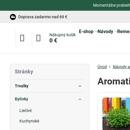
Momentálne prebieh
Doprava zadarmo nad 69 €
E-shop
Návody
Reme
Nákupný košík
0 €
Úvod
Návody a 
Stránky
Aromati
Trvalky
Bylinky
Liečivé
Kuchynské