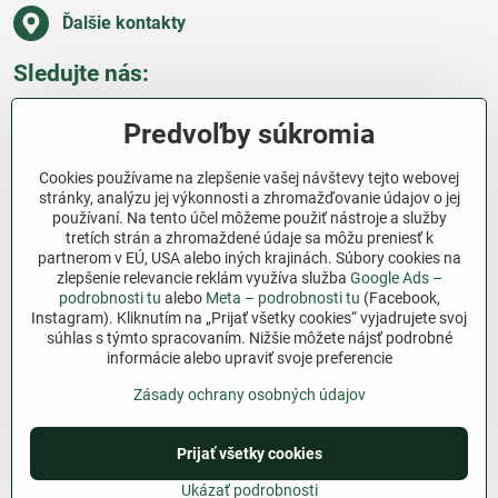
Ďalšie kontakty
Sledujte nás:
Facebook
Pinterest
Instagram
Blog
Predvoľby súkromia
Všetko o nákupe
Cookies používame na zlepšenie vašej návštevy tejto webovej
stránky, analýzu jej výkonnosti a zhromažďovanie údajov o jej
používaní. Na tento účel môžeme použiť nástroje a služby
Ďakujeme za podporu
tretích strán a zhromaždené údaje sa môžu preniesť k
partnerom v EÚ, USA alebo iných krajinách. Súbory cookies na
Sme slovenský e-shop bez dotácií​. Fungujeme len
zlepšenie relevancie reklám využíva služba
Google Ads –
vďaka vám – ľuďom, ktorí veria v poctivú prácu a
podrobnosti tu
alebo
Meta – podrobnosti tu
(Facebook,
Instagram). Kliknutím na „Prijať všetky cookies“ vyjadrujete svoj
lásku k pôde​. Každý nákup na Jutro​.sk nám pomáha
súhlas s týmto spracovaním. Nižšie môžete nájsť podrobné
pokračovať v tom, čo má zmysel – pomáhať
informácie alebo upraviť svoje preferencie
záhradkárom zadarmo a srdcom​.
Zásady ochrany osobných údajov
©
2026
Copyright
Predvoľby súkromia
Prijať všetky cookies
Zásady ochrany osobných údajov
Podmienky používania
Ukázať podrobnosti