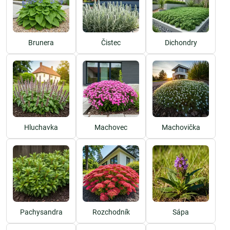
Medzi najobľúbenejšie pôdopokryvné trvalky patria machovička, flox
a skalník. Tieto rastliny vytvárajú hustý koberec, ktorý zabraňuje
rastu buriny a dodáva záhrade štruktúru.
Brunera
Čistec
Dichondry
Výhody pestovania pôdopokryvných
trvaliek
Pôdopokryvné trvalky poskytujú v záhrade množstvo výhod, ktoré
ich robia skvelým doplnkom pre každý záhradný priestor:
Hluchavka
Machovec
Machovička
Ochrana pôdy:
Pôdopokryvné trvalky pomáhajú zamedziť erózii a
udržujú pôdu stabilnú aj na svahovitých miestach.
Zadržiavanie vlhkosti:
Husté porasty týchto rastlín pomáhajú
udržať vlhkosť v pôde, čím znižujú potrebu častej zálievky.
Potlačenie buriny:
Pôdopokryvné trvalky vytvárajú hustý
koberec, ktorý bráni prerastaniu buriny, čo znižuje čas potrebný
na údržbu záhrady.
Pachysandra
Rozchodník
Sápa