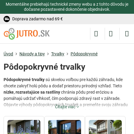
Momentálne prebiehajú technické zmeny webu a z tohto dôvodu je
dočasne pozastavené dokončenie objednávok.
Doprava zadarmo nad 69 €
Úvod
Návody a tipy
Trvalky
Pôdopokryvné
Pôdopokryvné trvalky
Pôdopokryvné trvalky
sú skvelou voľbou pre každú záhradu, kde
chcete zakryť holú pôdu a dodať priestoru prírodný vzhľad. Tieto
nízke, rozrastajúce sa rastliny
chránia pôdu pred eróziou a
pomáhajú udržať vlhkosť, čím podporujú zdravý rast v záhrade.
Objavte výhody pôdopokryvných trvaliek a premeňte svoju záhradu
Čítajte viac
na miesto s krásnym, udržiavaným zeleným kobercom.
Obľúbené druhy pôdopokryvných
trvaliek