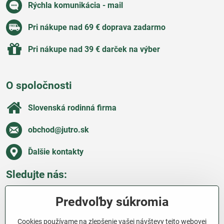
Rýchla komunikácia - mail
priťahuje včely aj motýle.
5. Rozchodník (Sedum)
Pri nákupe nad 69 € doprava zadarmo
Rozchodník
je nenáročná trvalka s dužinatými listami a hustými
Pri nákupe nad 39 € darček na výber
súkvetiami, ktoré sa objavujú koncom leta a pretrvávajú až do
jesene. Je ideálny do moderných skaliek a suchých záhonov.
O spoločnosti
Slovenská rodinná firma
obchod​@jutro​.sk
Ďalšie kontakty
Sledujte nás:
Facebook
Pinterest
Instagram
Blog
Predvoľby súkromia
Všetko o nákupe
Cookies používame na zlepšenie vašej návštevy tejto webovej