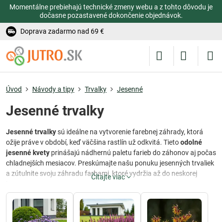
Momentálne prebiehajú technické zmeny webu a z tohto dôvodu je
dočasne pozastavené dokončenie objednávok.
Doprava zadarmo nad 69 €
Úvod
Návody a tipy
Trvalky
Jesenné
Jesenné trvalky
Jesenné trvalky
sú ideálne na vytvorenie farebnej záhrady, ktorá
ožije práve v období, keď väčšina rastlín už odkvitá. Tieto
odolné
jesenné kvety
prinášajú nádhernú paletu farieb do záhonov aj počas
chladnejších mesiacov. Preskúmajte našu ponuku jesenných trvaliek
a zútulnite svoju záhradu farbami, ktoré vydržia až do neskorej
Čítajte viac
jesene.
Obľúbené druhy jesenných trvaliek