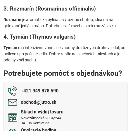
3. Rozmarín (Rosmarinus officinalis)
Rozmarín
je aromatická bylina s výraznou chuťou, ideálna na
grilované jedlá a mäso. Potrebuje veľa svetla a miernu zálievku.
4. Tymián (Thymus vulgaris)
Tymián
má intenzívnu vôňu a je vhodný do rôznych druhov jedál, od
polievok po pečené jedlá. Dobre rastie na slnečných miestach a je
odolný voči suchu.
Potrebujete pomôcť s objednávkou?
+421 949 878 590
obchod​@jutro​.sk
Sklad a výdaj tovaru
Novozámocká 2004/24A
941 06 Komjatice
Otváracie hodiny