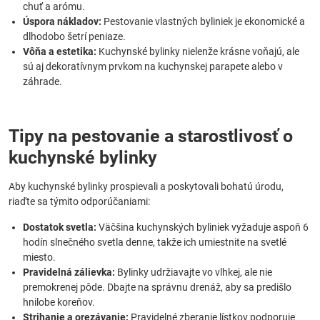
chuť a arómu.
Úspora nákladov:
Pestovanie vlastných byliniek je ekonomické a
dlhodobo šetrí peniaze.
Vôňa a estetika:
Kuchynské bylinky nielenže krásne voňajú, ale
sú aj dekoratívnym prvkom na kuchynskej parapete alebo v
záhrade.
Tipy na pestovanie a starostlivosť o
kuchynské bylinky
Aby kuchynské bylinky prospievali a poskytovali bohatú úrodu,
riaďte sa týmito odporúčaniami:
Dostatok svetla:
Väčšina kuchynských byliniek vyžaduje aspoň 6
hodín slnečného svetla denne, takže ich umiestnite na svetlé
miesto.
Pravidelná zálievka:
Bylinky udržiavajte vo vlhkej, ale nie
premokrenej pôde. Dbajte na správnu drenáž, aby sa predišlo
hnilobe koreňov.
Strihanie a orezávanie:
Pravidelné zberanie lístkov podporuje