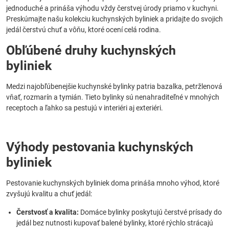
jednoduché a prináša výhodu vždy čerstvej úrody priamo v kuchyni.
Preskúmajte našu kolekciu kuchynských byliniek a pridajte do svojich
jedál čerstvú chuť a vôňu, ktoré ocení celá rodina.
Obľúbené druhy kuchynských
byliniek
Medzi najobľúbenejšie kuchynské bylinky patria bazalka, petržlenová
vňať, rozmarín a tymián. Tieto bylinky sú nenahraditeľné v mnohých
receptoch a ľahko sa pestujú v interiéri aj exteriéri.
Výhody pestovania kuchynských
byliniek
Pestovanie kuchynských byliniek doma prináša mnoho výhod, ktoré
zvyšujú kvalitu a chuť jedál:
Čerstvosť a kvalita:
Domáce bylinky poskytujú čerstvé prísady do
jedál bez nutnosti kupovať balené bylinky, ktoré rýchlo strácajú