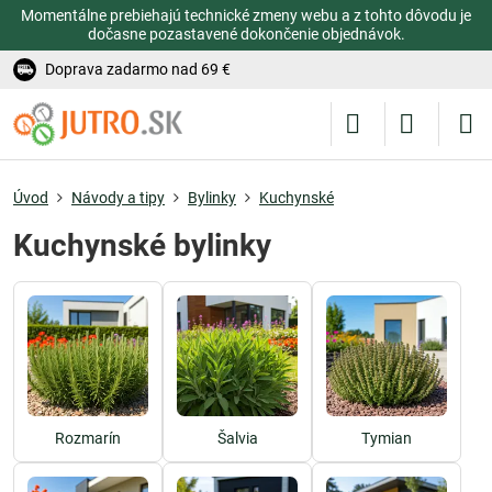
Momentálne prebiehajú technické zmeny webu a z tohto dôvodu je
dočasne pozastavené dokončenie objednávok.
Doprava zadarmo nad 69 €
Úvod
Návody a tipy
Bylinky
Kuchynské
Kuchynské bylinky
Rozmarín
Šalvia
Tymian