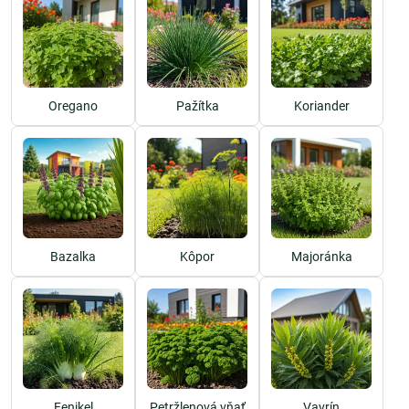
Oregano
Pažítka
Koriander
Bazalka
Kôpor
Majoránka
Fenikel
Petržlenová vňať
Vavrín