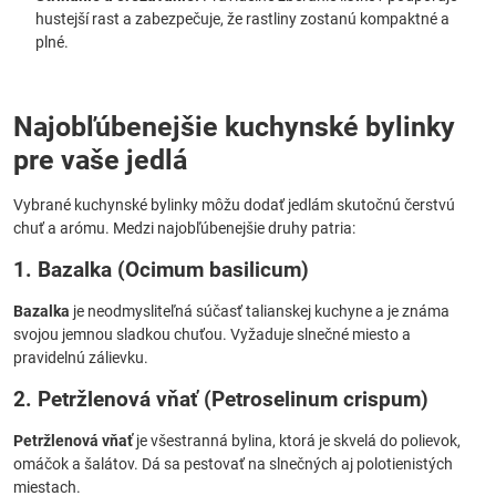
hustejší rast a zabezpečuje, že rastliny zostanú kompaktné a
plné.
Najobľúbenejšie kuchynské bylinky
pre vaše jedlá
Vybrané kuchynské bylinky môžu dodať jedlám skutočnú čerstvú
chuť a arómu. Medzi najobľúbenejšie druhy patria:
1. Bazalka (Ocimum basilicum)
Bazalka
je neodmysliteľná súčasť talianskej kuchyne a je známa
svojou jemnou sladkou chuťou. Vyžaduje slnečné miesto a
pravidelnú zálievku.
2. Petržlenová vňať (Petroselinum crispum)
Petržlenová vňať
je všestranná bylina, ktorá je skvelá do polievok,
omáčok a šalátov. Dá sa pestovať na slnečných aj polotienistých
miestach.