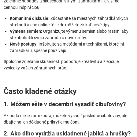
Zdieľanie nápadov a skúseností s inými záhradkármi je v zime
cennou inšpiráciou:
Komunitné diskusie:
Zúčastnite sa miestnych záhradkárskych
stretnutí alebo online fór, kde môžete získať nové tipy.
Výmena semien:
Organizujte výmenu semien alebo rastlín, aby
ste obohatili svoju záhradu o nové druhy.
Nové postupy:
Inšpirujte sa metódami a technikami, ktoré iní
záhradkári úspešne používajú.
Spoločné zdieľanie skúseností podporuje kreativitu a zlepšuje
výsledky vašich záhradných prác.
Často kladené otázky
1. Môžem ešte v decembri vysadiť cibuľoviny?
Ak pôda nie je zamrznutá, môžete vysadiť posledné cibuľoviny, ale
dbajte na ich dôkladné prikrytie mulčom.
2. Ako dlho vydržia uskladnené jablká a hrušky?