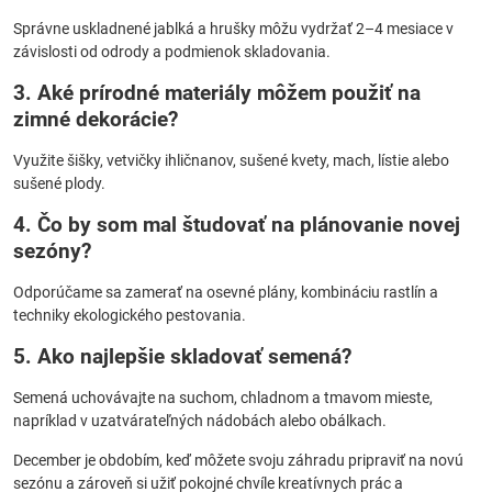
Správne uskladnené jablká a hrušky môžu vydržať 2–4 mesiace v
závislosti od odrody a podmienok skladovania.
3. Aké prírodné materiály môžem použiť na
zimné dekorácie?
Využite šišky, vetvičky ihličnanov, sušené kvety, mach, lístie alebo
sušené plody.
4. Čo by som mal študovať na plánovanie novej
sezóny?
Odporúčame sa zamerať na osevné plány, kombináciu rastlín a
techniky ekologického pestovania.
5. Ako najlepšie skladovať semená?
Semená uchovávajte na suchom, chladnom a tmavom mieste,
napríklad v uzatvárateľných nádobách alebo obálkach.
December je obdobím, keď môžete svoju záhradu pripraviť na novú
sezónu a zároveň si užiť pokojné chvíle kreatívnych prác a