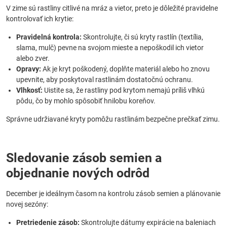
V zime sú rastliny citlivé na mráz a vietor, preto je dôležité pravidelne
kontrolovať ich krytie:
Pravidelná kontrola:
Skontrolujte, či sú kryty rastlín (textília,
slama, mulč) pevne na svojom mieste a nepoškodil ich vietor
alebo zver.
Opravy:
Ak je kryt poškodený, doplňte materiál alebo ho znovu
upevnite, aby poskytoval rastlinám dostatočnú ochranu.
Vlhkosť:
Uistite sa, že rastliny pod krytom nemajú príliš vlhkú
pôdu, čo by mohlo spôsobiť hnilobu koreňov.
Správne udržiavané kryty pomôžu rastlinám bezpečne prečkať zimu.
Sledovanie zásob semien a
objednanie nových odrôd
December je ideálnym časom na kontrolu zásob semien a plánovanie
novej sezóny:
Pretriedenie zásob:
Skontrolujte dátumy expirácie na baleniach