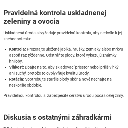
Pravidelná kontrola uskladnenej
zeleniny a ovocia
Uskladnená úroda si vyžaduje pravidelnú kontrolu, aby nedošlo k jej
znehodnoteniu:
Kontrola:
Prezerajte uložené jablká, hrušky, zemiaky alebo mrkvu
aspoň raz týždenne. Odstráňte plody, ktoré vykazujú známky
hniloby.
Vlhkosť:
Dbajte na to, aby skladovací priestor nebol príliš vlhký
ani suchý, pretože to ovplyvňuje kvalitu úrody.
Rotácia:
Spotrebujte staršie plody skôr a nové nechajte na
neskoršie obdobie.
Pravidelnou kontrolou si zabezpečíte čerstvú úrodu počas celej zimy.
Diskusia s ostatnými záhradkármi