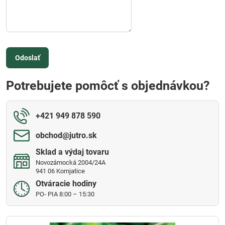
Odoslať
Potrebujete pomôcť s objednávkou?
+421 949 878 590
obchod​@jutro​.sk
Sklad a výdaj tovaru
Novozámocká 2004/24A
941 06 Komjatice
Otváracie hodiny
PO- PIA 8:00 – 15:30