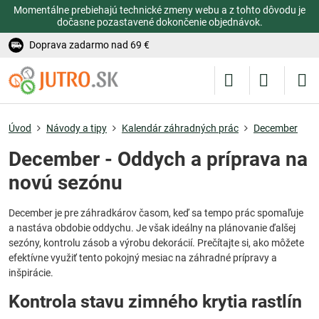
Momentálne prebiehajú technické zmeny webu a z tohto dôvodu je
dočasne pozastavené dokončenie objednávok.
Doprava zadarmo nad 69 €
Úvod
Návody a tipy
Kalendár záhradných prác
December
December - Oddych a príprava na
novú sezónu
December je pre záhradkárov časom, keď sa tempo prác spomaľuje
a nastáva obdobie oddychu. Je však ideálny na plánovanie ďalšej
sezóny, kontrolu zásob a výrobu dekorácií. Prečítajte si, ako môžete
efektívne využiť tento pokojný mesiac na záhradné prípravy a
inšpirácie.
Kontrola stavu zimného krytia rastlín