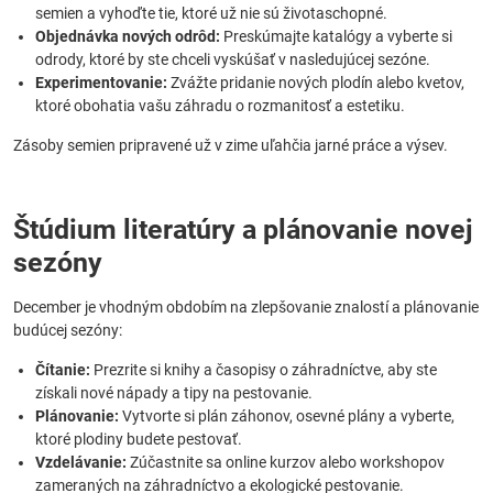
semien a vyhoďte tie, ktoré už nie sú životaschopné.
Objednávka nových odrôd:
Preskúmajte katalógy a vyberte si
odrody, ktoré by ste chceli vyskúšať v nasledujúcej sezóne.
Experimentovanie:
Zvážte pridanie nových plodín alebo kvetov,
ktoré obohatia vašu záhradu o rozmanitosť a estetiku.
Zásoby semien pripravené už v zime uľahčia jarné práce a výsev.
Štúdium literatúry a plánovanie novej
sezóny
December je vhodným obdobím na zlepšovanie znalostí a plánovanie
budúcej sezóny:
Čítanie:
Prezrite si knihy a časopisy o záhradníctve, aby ste
získali nové nápady a tipy na pestovanie.
Plánovanie:
Vytvorte si plán záhonov, osevné plány a vyberte,
ktoré plodiny budete pestovať.
Vzdelávanie:
Zúčastnite sa online kurzov alebo workshopov
zameraných na záhradníctvo a ekologické pestovanie.