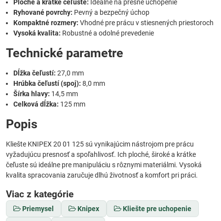
Ploché a krátke čeľuste:
Ideálne na presné uchopenie
Ryhované povrchy:
Pevný a bezpečný úchop
Kompaktné rozmery:
Vhodné pre prácu v stiesnených priestoroch
Vysoká kvalita:
Robustné a odolné prevedenie
Technické parametre
Dĺžka čeľustí:
27,0 mm
Hrúbka čeľustí (spoj):
8,0 mm
Šírka hlavy:
14,5 mm
Celková dĺžka:
125 mm
Popis
Kliešte KNIPEX 20 01 125 sú vynikajúcim nástrojom pre prácu
vyžadujúcu presnosť a spoľahlivosť. Ich ploché, široké a krátke
čeľuste sú ideálne pre manipuláciu s rôznymi materiálmi. Vysoká
kvalita spracovania zaručuje dlhú životnosť a komfort pri práci.
Viac z kategórie
Priemysel
Knipex
Kliešte pre uchopenie