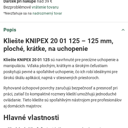
Darček pri nákupe
nad 39 €
Bezproblémové
vrátenie tovaru
*Nevzťahuje sa na
nadrozmerný tovar
Popis
Kliešte KNIPEX 20 01 125 – 125 mm,
ploché, krátke, na uchopenie
Kliešte KNIPEX 20 01 125
sú navrhnuté pre precízne uchopenie a
manipuláciu. Vďaka plochým, krátkym a širokým čeľustiam
poskytujú pevné a spoľahlivé uchopenie, čo ich robí ideálnymi pre
širokú škálu aplikácií, najmä v stiesnených priestoroch.
Ryhované úchopové povrchy zaručujú bezpečnosť a presnosť pri
práci, zatiaľ čo kompaktné rozmery klieští umožňujú jednoduché
ovládanie. Tieto kliešte sú spoľahlivým nástrojom pre profesionálov
aj domácich majstrov.
Hlavné vlastnosti