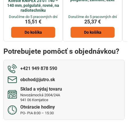
Kliešte KNIPEX 25 01 140 –
140 mm, polgulaté, rovné, na
radiotechniku
Doručíme do 5 pracovných dní
Doručíme do 5 pracovných dní
15,51 €
25,37 €
Do košíka
Do košíka
Potrebujete pomôcť s objednávkou?
+421 949 878 590
obchod​@jutro​.sk
Sklad a výdaj tovaru
Novozámocká 2004/24A
941 06 Komjatice
Otváracie hodiny
PO- PIA 8:00 – 15:30