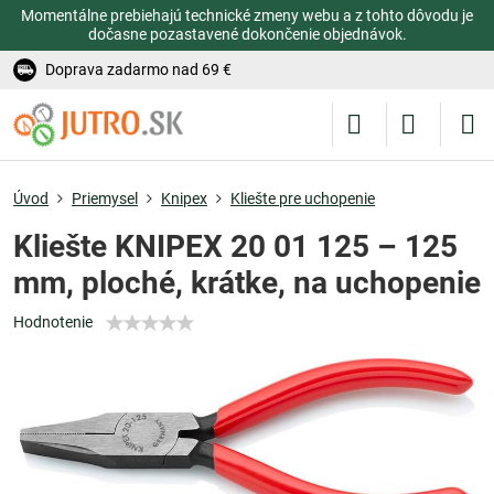
Momentálne prebiehajú technické zmeny webu a z tohto dôvodu je
dočasne pozastavené dokončenie objednávok.
Doprava zadarmo nad 69 €
Úvod
Priemysel
Knipex
Kliešte pre uchopenie
Kliešte KNIPEX 20 01 125 – 125
mm, ploché, krátke, na uchopenie
Hodnotenie