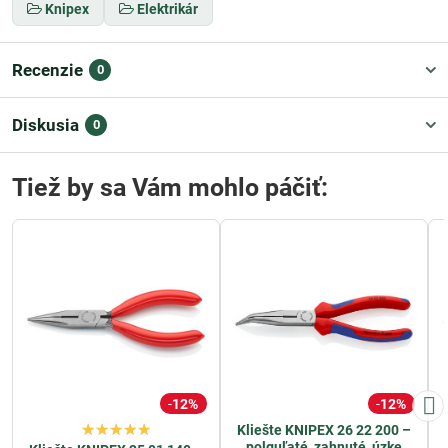
Knipex
Elektrikár
Recenzie
0
Diskusia
0
Tiež by sa Vám mohlo páčiť:
12%
12%
Kliešte KNIPEX 26 22 200 –
polguľaté, zahnuté, úzke