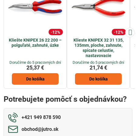
12%
12%
Kliešte KNIPEX 26 22 200 –
Klieste KNIPEX 32 31 135,
polguľaté, zahnuté, úzke
135mm, ploche, zahnute,
spicate celustie,
nastavovacie
Doručíme do 5 pracovných dní
Doručíme do 5 pracovných dní
25,37 €
21,74 €
Do košíka
Do košíka
Potrebujete pomôcť s objednávkou?
+421 949 878 590
obchod​@jutro​.sk