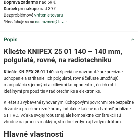
Doprava zadarmo
nad 69 €
Darček pri nákupe
nad 39 €
Bezproblémové
vrátenie tovaru
*Nevzťahuje sa na
nadrozmerný tovar
Popis
Kliešte KNIPEX 25 01 140 – 140 mm,
polgulaté, rovné, na radiotechniku
Kliešte KNIPEX 25 01 140
sú špeciálne navrhnuté pre precízne
uchopenie a strihanie. Ich polgulaté, rovné čeľuste umožňujú
manipuláciu s jemnými a citlivými komponentmi, čo ich robí
ideálnymi pre použitie v radiotechnike a elektronike.
Kliešte sú vybavené ryhovanými úchopovými povrchmi pre bezpečné
držanie a precízne rezné hrany indukčne kalené na tvrdosť približne
61 HRC. Vďaka svojej robustnej, ale kompaktné konštrukcii sú
vhodné na prácu s mäkkým, stredne tvrdým aj tvrdým drôtom.
Hlavné vlastnosti