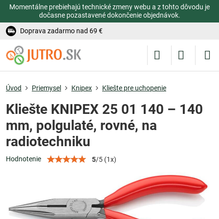
Momentálne prebiehajú technické zmeny webu a z tohto dôvodu je
dočasne pozastavené dokončenie objednávok.
Doprava zadarmo nad 69 €
Úvod
Priemysel
Knipex
Kliešte pre uchopenie
Kliešte KNIPEX 25 01 140 – 140
mm, polgulaté, rovné, na
radiotechniku
Hodnotenie
5
/
5
(
1
x)