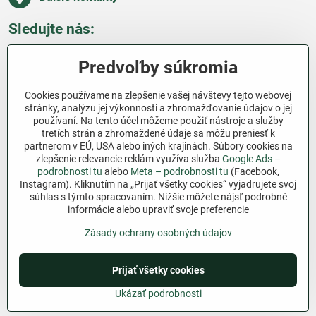
Sledujte nás:
Facebook
Pinterest
Instagram
Blog
Predvoľby súkromia
Všetko o nákupe
Cookies používame na zlepšenie vašej návštevy tejto webovej
stránky, analýzu jej výkonnosti a zhromažďovanie údajov o jej
používaní. Na tento účel môžeme použiť nástroje a služby
Ďakujeme za podporu
tretích strán a zhromaždené údaje sa môžu preniesť k
partnerom v EÚ, USA alebo iných krajinách. Súbory cookies na
Sme slovenský e-shop bez dotácií​. Fungujeme len
zlepšenie relevancie reklám využíva služba
Google Ads –
vďaka vám – ľuďom, ktorí veria v poctivú prácu a
podrobnosti tu
alebo
Meta – podrobnosti tu
(Facebook,
Instagram). Kliknutím na „Prijať všetky cookies“ vyjadrujete svoj
lásku k pôde​. Každý nákup na Jutro​.sk nám pomáha
súhlas s týmto spracovaním. Nižšie môžete nájsť podrobné
pokračovať v tom, čo má zmysel – pomáhať
informácie alebo upraviť svoje preferencie
záhradkárom zadarmo a srdcom​.
Zásady ochrany osobných údajov
©
2026
Copyright
Prijať všetky cookies
Predvoľby súkromia
Zásady ochrany osobných údajov
Podmienky používania
Ukázať podrobnosti
Vytvorené pomocou:
BiznisWeb.sk