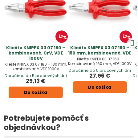
12%
12%
Kliešte KNIPEX 03 07 180 –
Kliešte KNIPEX 03 07 160 –
K
kombinované, CrV, VDE
160 mm, kombinované, VDE
1000V
Kliešte KNIPEX 03 07 160 –
Kombinované, 160 mm, VDE 1000V
Kliešte KNIPEX 03 07 180 – 180 mm,
K
kombinované, VDE 1000V
Doručíme do 5 pracovných dní
27,96 €
Doručíme do 5 pracovných dní
Do
29,13 €
Do košíka
Do košíka
Potrebujete pomôcť s
objednávkou?