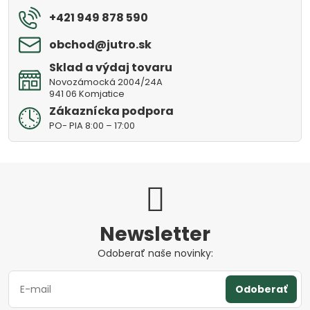
+421 949 878 590
obchod​@jutro​.sk
Sklad a výdaj tovaru
Novozámocká 2004/24A
941 06 Komjatice
Zákaznícka podpora
PO- PIA 8:00 – 17:00
Newsletter
Odoberať naše novinky:
Odoberať