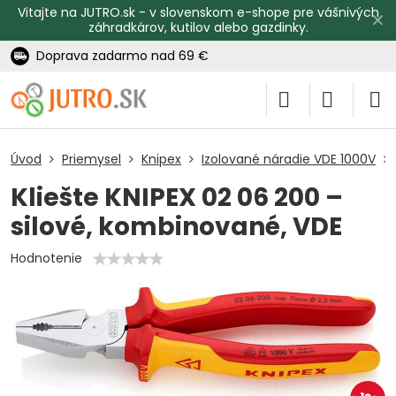
Vitajte na JUTRO.sk - v slovenskom e-shope pre vášnivých
✕
záhradkárov, kutilov alebo gazdinky.
Doprava zadarmo nad 69 €
Úvod
Priemysel
Knipex
Izolované náradie VDE 1000V
Kliešte KNIPEX 02 06 200 –
silové, kombinované, VDE
Hodnotenie