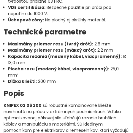
tvrdosťou približne 63 HRC.
VDE certifikácia:
Bezpečné použitie pri práci pod
napätím do 1000 V.
Úchopové zóny:
Na plochý aj okrúhly materiál.
Technické parametre
Maximálny priemer rezu (tvrdý drôt):
2,8 mm
Maximálny priemer rezu (mäkký drôt):
2,2 mm
Kapacita rezania (medený kábel, viacpramenný):
Ø
13,0 mm
Plocha rezu (medený kábel, viacpramenný):
25,0
mm²
Dĺžka klieští:
200 mm
Popis
KNIPEX 02 06 200
sú robustné kombinované kliešte
navrhnuté na prácu v extrémnych podmienkach. Vďaka
optimalizovanej pákovej sile uľahčujú rezanie hrubších
káblov a manipuláciu s materiálmi. Sú ideálnym
pomocníkom pre elektrikárov a remeselníkov, ktorí vyžadujú