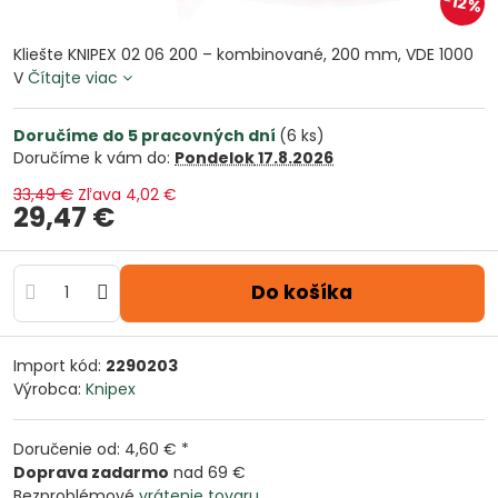
12%
Kliešte KNIPEX 02 06 200 – kombinované, 200 mm, VDE 1000
V
Čítajte viac
Doručíme do 5 pracovných dní
(
6
ks)
Doručíme k vám do:
Pondelok
17.8.2026
33,49 €
Zľava
4,02 €
29,47 €
Do košíka
Import kód:
2290203
Výrobca:
Knipex
Doručenie od: 4,60 € *
Doprava zadarmo
nad 69 €
Bezproblémové
vrátenie tovaru