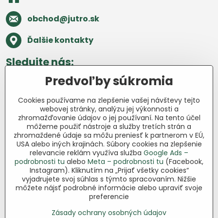
obchod​@jutro​.sk
Ďalšie kontakty
Sledujte nás:
Predvoľby súkromia
Facebook
Pinterest
Instagram
Blog
Cookies používame na zlepšenie vašej návštevy tejto
Všetko o nákupe
webovej stránky, analýzu jej výkonnosti a
zhromažďovanie údajov o jej používaní. Na tento účel
môžeme použiť nástroje a služby tretích strán a
Ďakujeme za podporu
zhromaždené údaje sa môžu preniesť k partnerom v EÚ,
USA alebo iných krajinách. Súbory cookies na zlepšenie
Sme slovenský e-shop bez dotácií​.
relevancie reklám využíva služba
Google Ads –
Fungujeme len vďaka vám – ľuďom, ktorí
podrobnosti tu
alebo
Meta – podrobnosti tu
(Facebook,
veria v poctivú prácu a lásku k pôde​. Každý
Instagram). Kliknutím na „Prijať všetky cookies“
vyjadrujete svoj súhlas s týmto spracovaním. Nižšie
nákup na Jutro​.sk nám pomáha pokračovať
môžete nájsť podrobné informácie alebo upraviť svoje
v tom, čo má zmysel – pomáhať
preferencie
záhradkárom zadarmo a srdcom​.
Zásady ochrany osobných údajov