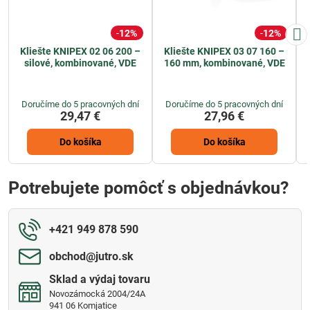
12%
12%
Kliešte KNIPEX 02 06 200 –
Kliešte KNIPEX 03 07 160 –
silové, kombinované, VDE
160 mm, kombinované, VDE
Doručíme do 5 pracovných dní
Doručíme do 5 pracovných dní
29,47 €
27,96 €
Do košíka
Do košíka
Potrebujete pomôcť s objednávkou?
+421 949 878 590
obchod​@jutro​.sk
Sklad a výdaj tovaru
Novozámocká 2004/24A
941 06 Komjatice