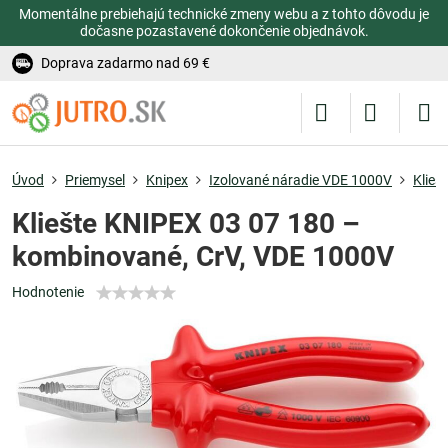
Momentálne prebiehajú technické zmeny webu a z tohto dôvodu je
dočasne pozastavené dokončenie objednávok.
Doprava zadarmo nad 69 €
Úvod
Priemysel
Knipex
Izolované náradie VDE 1000V
Klieš
Kliešte KNIPEX 03 07 180 –
kombinované, CrV, VDE 1000V
Hodnotenie