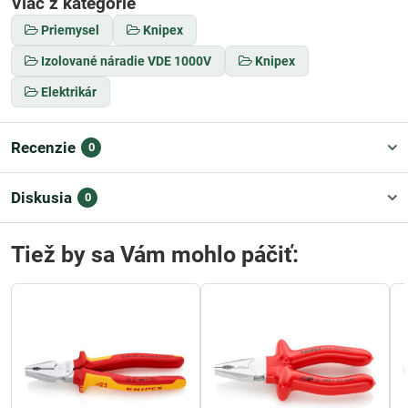
Viac z kategórie
Priemysel
Knipex
Izolované náradie VDE 1000V
Knipex
Elektrikár
Recenzie
0
Diskusia
0
Tiež by sa Vám mohlo páčiť: