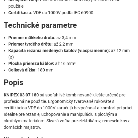
použitie.
Certifikácia:
VDE do 1000V podľa IEC 60900.
Technické parametre
Priemer mäkkého drôtu:
až 3,4 mm
Priemer tvrdého drôtu:
až 2,2 mm
Kapacita rezania medených káblov (viacpramenné):
až 12 mm
(⌀)
Plocha prierezu káblov:
až 16 mm²
Celková dĺžka:
180 mm
Popis
KNIPEX 03 07 180
sú spoľahlivé kombinované kliešte určené pre
profesionálne použitie. Ergonomicky tvarované rukoväte s
certifikáciou VDE do 1000V zaručujú bezpečnosť a komfort pri práci.
Ideálne pre rezanie, uchopovanie a manipuláciu s plochým a
okrúhlym materiálom. Skvelá voľba pre elektrikárov, remeselníkov a
domácich majstrov.