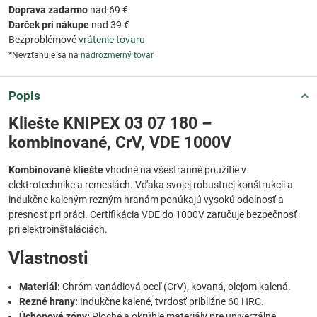
Doprava zadarmo
nad 69 €
Darček pri nákupe
nad 39 €
Bezproblémové
vrátenie tovaru
*Nevzťahuje sa na
nadrozmerný tovar
Popis
Kliešte KNIPEX 03 07 180 –
kombinované, CrV, VDE 1000V
Kombinované kliešte
vhodné na všestranné použitie v
elektrotechnike a remeslách. Vďaka svojej robustnej konštrukcii a
indukčne kaleným rezným hranám ponúkajú vysokú odolnosť a
presnosť pri práci. Certifikácia VDE do 1000V zaručuje bezpečnosť
pri elektroinštaláciách.
Vlastnosti
Materiál:
Chróm-vanádiová oceľ (CrV), kovaná, olejom kalená.
Rezné hrany:
Indukčne kalené, tvrdosť približne 60 HRC.
Úchopové zóny:
Ploché a okrúhle materiály pre univerzálne