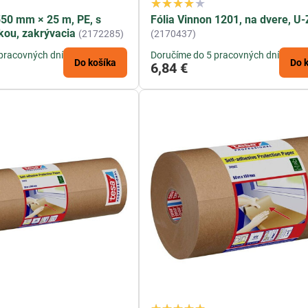
 550 mm × 25 m, PE, s
Fólia Vinnon 1201, na dvere, U-
kou, zakrývacia
(2172285)
(2170437)
pracovných dní
Doručíme do 5 pracovných dní
Do košíka
Do 
6,84 €