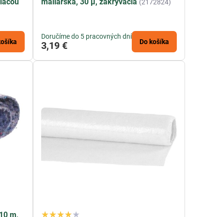
piacou
maliarska, 30 µ, zakrývacia
(2172824)
Doručíme do 5 pracovných dní
košíka
Do košíka
3,19 €
 10 m,