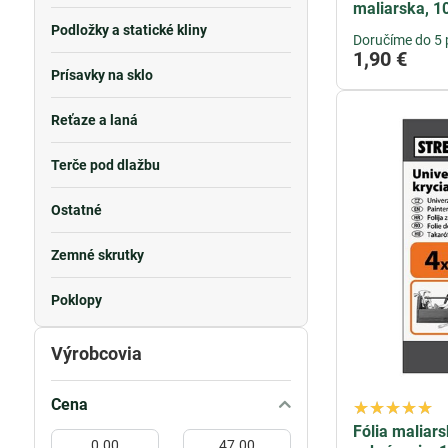
maliarska, 1
Podložky a statické kliny
Doručíme do 5 
1,90 €
Prísavky na sklo
Reťaze a laná
Terče pod dlažbu
Ostatné
Zemné skrutky
Poklopy
Výrobcovia
Cena
Fólia maliar
Od:
Do: