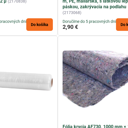
12 µ
m, PE, maliarska, s látkovou le
(2170838)
páskou, zakrývacia na podlahu
(2173068)
pracovných dní
Doručíme do 5 pracovných dní
Do košíka
Do 
2,90 €
Fólia krycia AF730, 1000 mm ×