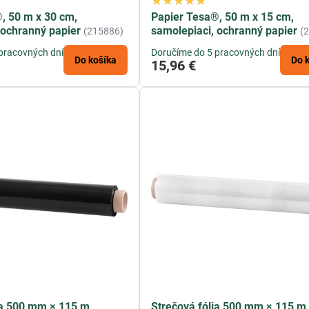
, 50 m x 30 cm,
Papier Tesa®, 50 m x 15 cm,
 ochranný papier
samolepiaci, ochranný papier
(215886)
(
pracovných dní
Doručíme do 5 pracovných dní
Do košíka
Do 
15,96 €
ia 500 mm × 115 m,
Strečová fólia 500 mm × 115 m