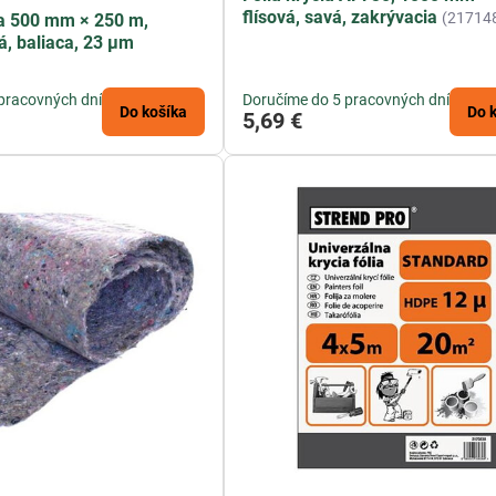
flísová, savá, zakrývacia
(21714
ia 500 mm × 250 m,
á, baliaca, 23 µm
pracovných dní
Doručíme do 5 pracovných dní
Do košíka
Do 
5,69 €