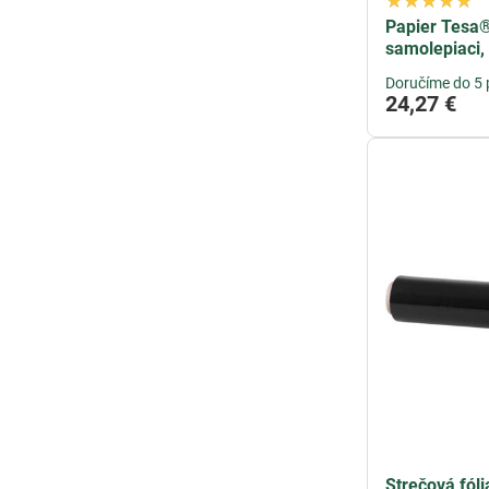
Papier Tesa®
samolepiaci,
Doručíme do 5 
24,27 €
Strečová fól