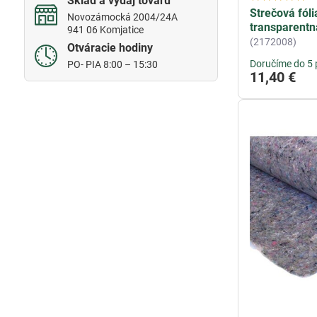
Sklad a výdaj tovaru
Strečová fól
Novozámocká 2004/24A
transparentn
941 06 Komjatice
(2172008)
Otváracie hodiny
Doručíme do 5 
PO- PIA 8:00 – 15:30
11,40 €