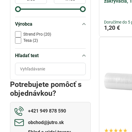
zakrývacia, 
Doručíme do 5 
Výrobca
1,20 €
Strend Pro (20)
Tesa (2)
Hľadať text
Prehľadať
výsledky
filtra
Potrebujete pomôcť s
fulltextom
objednávkou?
+421 949 878 590
obchod​@jutro​.sk