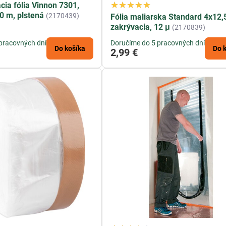
cia fólia Vinnon 7301,
0 m, plstená
(2170439)
Fólia maliarska Standard 4x12,
zakrývacia, 12 µ
(2170839)
pracovných dní
Doručíme do 5 pracovných dní
Do košíka
Do 
2,99 €