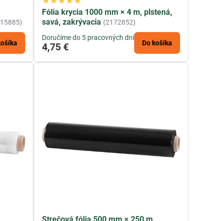
Fólia krycia 1000 mm × 4 m, plstená,
savá, zakrývacia
215885)
(2172852)
Doručíme do 5 pracovných dní
košíka
Do košíka
4,75 €
,
Strečová fólia 500 mm × 250 m,