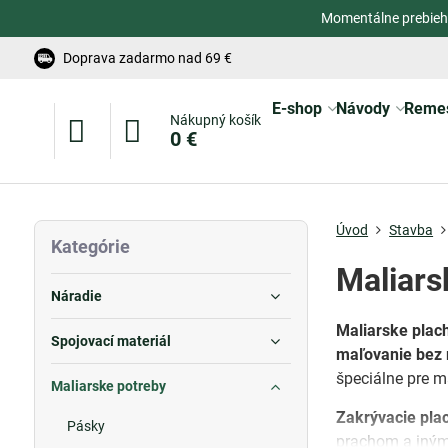
Momentálne prebieh
Doprava zadarmo nad 69 €
E-shop
Návody
Reme
Nákupný košík
0 €
Úvod
Stavba
Kategórie
Maliars
Náradie
Maliarske plac
Spojovací materiál
maľovanie bez 
špeciálne pre m
Maliarske potreby
Zakrývacie pla
Pásky
prachom a iným