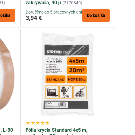
zakrývacia, 40 µ
81)
(2170840)
Doručíme do 5 pracovných dní
košíka
Do košíka
3,94 €
, L-30
Fólia krycia Standard 4x5 m,