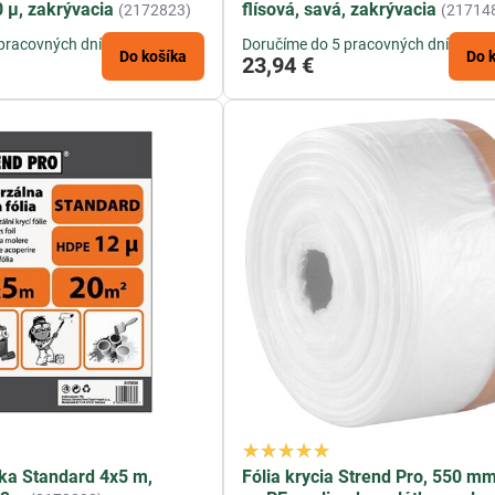
0 µ, zakrývacia
flísová, savá, zakrývacia
(2172823)
(21714
pracovných dní
Doručíme do 5 pracovných dní
Do košíka
Do 
23,94 €
ska Standard 4x5 m,
Fólia krycia Strend Pro, 550 mm