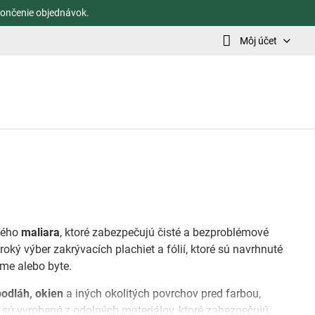
ončenie objednávok.
Môj účet
dého
maliara
, ktoré zabezpečujú čisté a bezproblémové
ký výber zakrývacích plachiet a fólií, ktoré sú navrhnuté
ome alebo byte.
odláh, okien
a iných okolitých povrchov pred farbou,
sú vyrobené z odolných materiálov, ktoré zabezpečujú