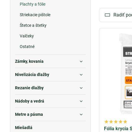
Plachty a fólie
spoľahlivú ochr
Radiť po
Striekacie pištole
Zakrývacia fól
účinnú ochranu 
Štetce a štetky
rôznym povrchom
Valčeky
Okrem ochrany
Ostatné
ľahká aplikácia 
Celkovo naše ma
Zámky, kovania
je možné dosiah
Nivelizácia dlažby
Rezanie dlažby
Nádoby a vedrá
Metre a pásma
Miešadlá
Fólia krycia