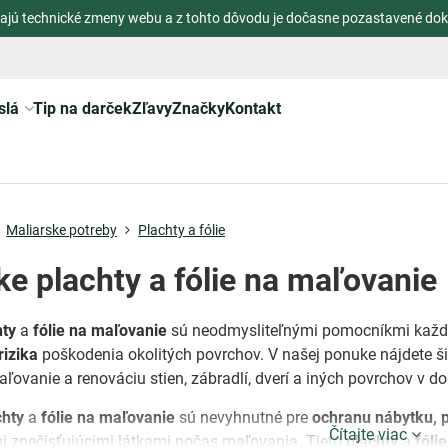
ajú technické zmeny webu a z tohto dôvodu je dočasne pozastavené dok
slá
Tip na darček
Zľavy
Značky
Kontakt
Maliarske potreby
Plachty a fólie
ke plachty a fólie na maľovanie
hty
a
fólie na maľovanie
sú neodmysliteľnými pomocníkmi kaž
rizika
poškodenia okolitých povrchov. V našej ponuke nájdete širo
aľovanie a renováciu stien, zábradlí, dverí a iných povrchov v d
chty
a
fólie na maľovanie
sú nevyhnutné pre
ochranu nábytku, p
Čítajte viac
i znečisťujúcimi látkami počas maľovania. Tieto
plachty
a
fólie