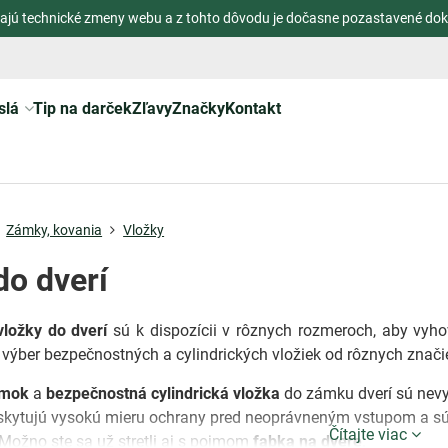
ajú technické zmeny webu a z tohto dôvodu je dočasne pozastavené dok
slá
Tip na darček
Zľavy
Značky
Kontakt
Zámky, kovania
Vložky
do dverí
ložky do dverí
sú k dispozícii v rôznych rozmeroch, aby vyho
 výber bezpečnostných a cylindrických vložiek od rôznych znači
ámok
a
bezpečnostná cylindrická vložka
do zámku dverí sú nev
kytujú vysokú mieru ochrany pred neoprávneným vstupom a sú 
Čítajte viac
ožno ste sa už stretli aj s pojmom
fabka na dvere
.