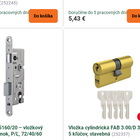
(252245)
pracovných dní
Doručíme do 5 pracovných dní
Do košíka
Do 
5,43 €
5160/20 – vložkový
Vložka cylindrická FAB 3.00/D 
mok, P/Ľ, 72/40/60
5 kľúčov, stavebná
(252337)