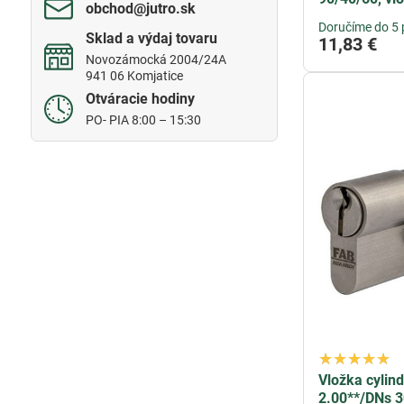
obchod​@jutro​.sk
Doručíme do 5 
Sklad a výdaj tovaru
11,83 €
Novozámocká 2004/24A
941 06 Komjatice
Otváracie hodiny
PO- PIA 8:00 – 15:30
Vložka cylin
2.00**/DNs 3