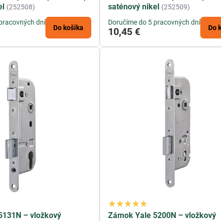
el
saténový nikel
(252508)
(252509)
pracovných dní
Doručíme do 5 pracovných dní
Do košíka
Do 
10,45 €
5131N – vložkový
Zámok Yale 5200N – vložkový