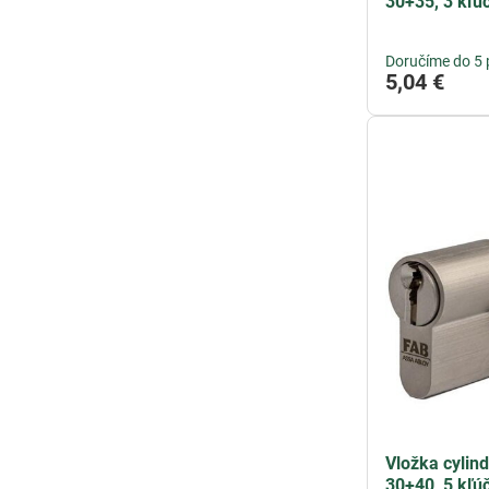
30+35, 3 kľú
Doručíme do 5 
5,04 €
Vložka cylin
30+40, 5 kľú