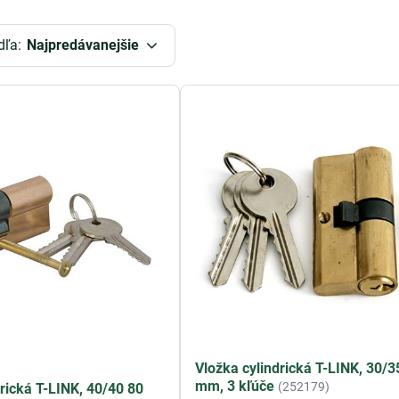
, či potrebujete vložku do nového
dverového zámku
alebo chcet
dľa:
Najpredávanejšie
ytne široký výber možností, aby ste si mohli vybrať tú správn
ať istotu, že vaša domácnosť alebo obchod bude dobre chránen
Vložka cylindrická T-LINK, 30/3
mm, 3 kľúče
(252179)
drická T-LINK, 40/40 80