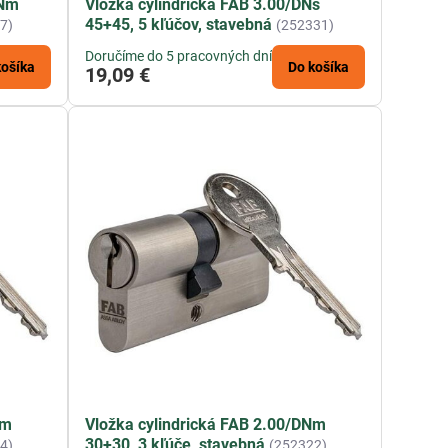
DNm
Vložka cylindrická FAB 3.00/DNs
45+45, 5 kľúčov, stavebná
7)
(252331)
Doručíme do 5 pracovných dní
košíka
Do košíka
19,09 €
Nm
Vložka cylindrická FAB 2.00/DNm
30+30, 3 kľúče, stavebná
4)
(252322)