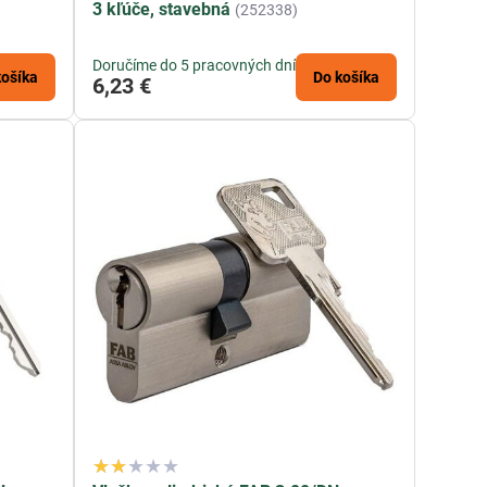
0
3 kľúče, stavebná
(252338)
Doručíme do 5 pracovných dní
košíka
Do košíka
6,23 €