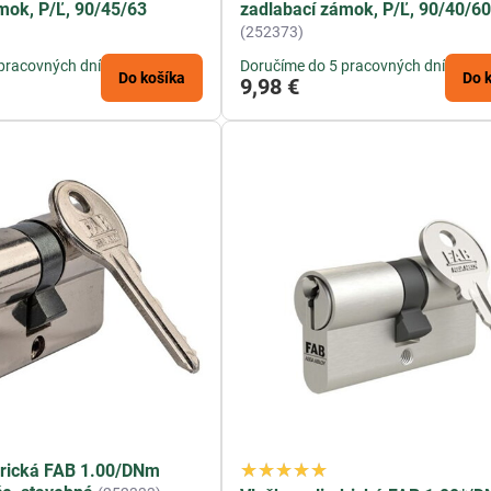
mok, P/Ľ, 90/45/63
zadlabací zámok, P/Ľ, 90/40/6
(252373)
pracovných dní
Doručíme do 5 pracovných dní
Do košíka
Do 
9,98 €
drická FAB 1.00/DNm