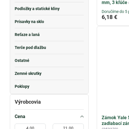
mm, 3 kľúče
Podložky a statické kliny
Doručíme do 5 
6,18 €
Prísavky na sklo
Reťaze a laná
Terče pod dlažbu
Ostatné
Zemné skrutky
Poklopy
Výrobcovia
Cena
Zámok Yale 
zadlabací zá
Od:
Do: