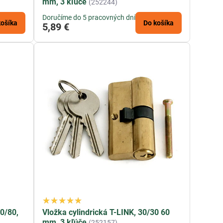
mm, 3 kľúče
(252244)
Doručíme do 5 pracovných dní
košíka
Do košíka
5,89 €
0/80,
Vložka cylindrická T-LINK, 30/30 60
mm, 3 kľúče
(252157)