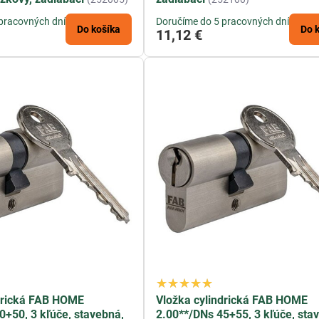
pracovných dní
Doručíme do 5 pracovných dní
Do košíka
Do 
11,12 €
drická FAB HOME
Vložka cylindrická FAB HOME
0+50, 3 kľúče, stavebná,
2.00**/DNs 45+55, 3 kľúče, sta