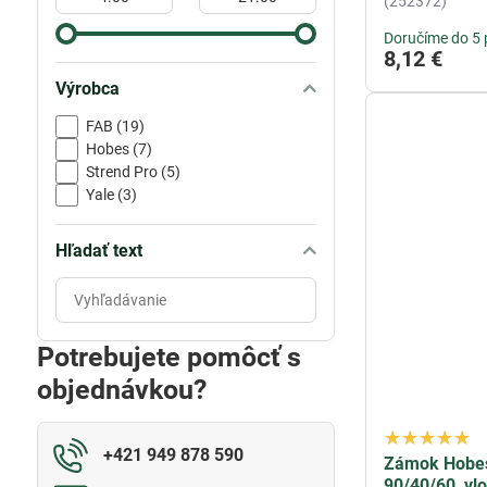
(252372)
Doručíme do 5 
8,12 €
Výrobca
FAB (19)
Hobes (7)
Strend Pro (5)
Yale (3)
Hľadať text
Prehľadať
výsledky
filtra
Potrebujete pomôcť s
fulltextom
objednávkou?
+421 949 878 590
Zámok Hobes
90/40/60, vl