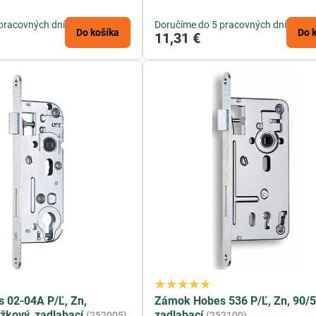
pracovných dní
Doručíme do 5 pracovných dní
Do košíka
Do 
11,31 €
 02-04A P/Ľ, Zn,
Zámok Hobes 536 P/Ľ, Zn, 90/5
ožkový, zadlabací
zadlabací
(252005)
(252100)