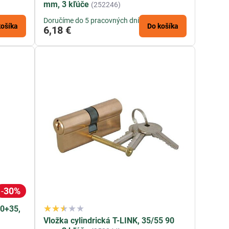
mm, 3 kľúče
(252246)
Doručíme do 5 pracovných dní
košíka
Do košíka
6,18 €
30%
30+35,
Vložka cylindrická T-LINK, 35/55 90