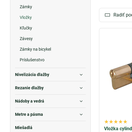
Zámky
Nezáleží na tom
Radiť po
ponuka vám posk
Vložky
dverí môžete m
Kľučky
Závesy
Zámky na bicykel
Príslušenstvo
Nivelizácia dlažby
Rezanie dlažby
Nádoby a vedrá
Metre a pásma
Miešadlá
Vložka cylin