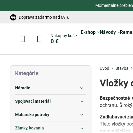
Momentálne prebieh
Doprava zadarmo nad 69 €
E-shop
Návody
Reme
Nákupný košík
0 €
Úvod
Stavba
Kategórie
Vložky 
Náradie
Bezpečnostné v
Spojovací materiál
ochranu. Široký
Maliarske potreby
Zadlabávací z
Tieto
vložky
pos
Zámky, kovania
manipuláciám. M