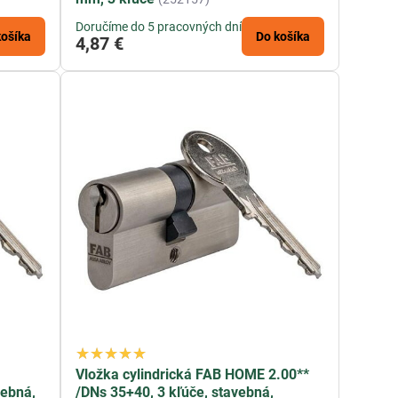
Doručíme do 5 pracovných dní
košíka
Do košíka
4,87 €
Vložka cylindrická FAB HOME 2.00**
vebná,
/DNs 35+40, 3 kľúče, stavebná,