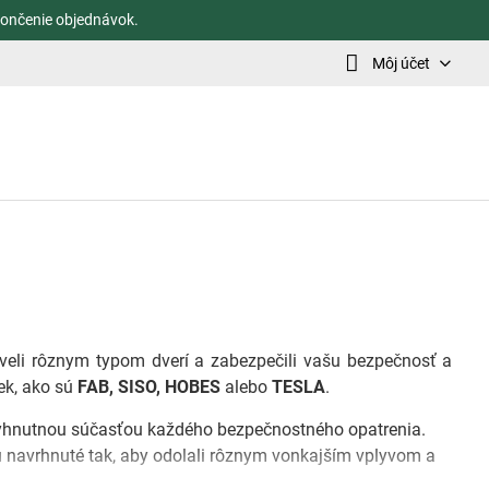
ončenie objednávok.
Môj účet
veli rôznym typom dverí a zabezpečili vašu bezpečnosť a
ek, ako sú
FAB, SISO, HOBES
alebo
TESLA
.
yhnutnou súčasťou každého bezpečnostného opatrenia.
navrhnuté tak, aby odolali rôznym vonkajším vplyvom a