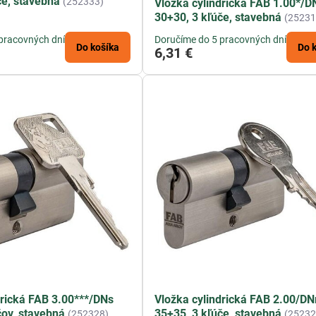
če, stavebná
(252333)
Vložka cylindrická FAB 1.00*/
30+30, 3 kľúče, stavebná
(25231
pracovných dní
Doručíme do 5 pracovných dní
Do košíka
Do 
6,31 €
drická FAB 3.00***/DNs
Vložka cylindrická FAB 2.00/D
čov, stavebná
35+35, 3 kľúče, stavebná
(252328)
(25232