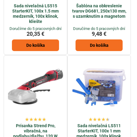
Sada nivelačná LS515
Šablóna na obkreslenie
StarterKIT, 100x 1.5 mm
tvarov DG681, 250x130 mm,
medzerník, 100x klinok,
s uzamknutím a magnetom
kliešte
Doručíme do 5 pracovných dní
Doručíme do 5 pracovných dní
20,35 €
9,48 €
Do košíka
Do košíka
Prísavka Strend Pro,
Sada nivelačná LS511
vibračná, na
StarterKIT, 100x 1 mm
podlahu/dlažbu, 120 W,
medzerník, 100x klinok,