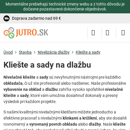
Momentálne prebiehajú technické zmeny webu a z tohto dôvodu je
dočasne pozastavené dokončenie objednávok.
Doprava zadarmo nad 69 €
Úvod
Stavba
Nivelizácia dlažby
Kliešte a sady
Kliešte a sady na dlažbu
Nivelačné kliešte
a
sady
sú nevyhnutnými nástrojmi pre každého
obkladača
, či už ste profesionál alebo nadšenec. Naše profesionálne
vybavenie na obklad
a
dlažbu
zahŕňa vysoko spoľahlivé
nivelačné
kliešte
a
sady
, ktoré vám umožnia dosiahnuť dokonalý a presný
výsledok pri každom projekte.
S našimi kvalitnými nivelačnými kliešťami môžete jednoducho a
efektívne pracovať s nivelačnými
klinkami a krížikmi
, aby ste dosiahli
rovnomerný a
vyrovnaný povrch obkladu
alebo
dlažby
. Naše
kliešte