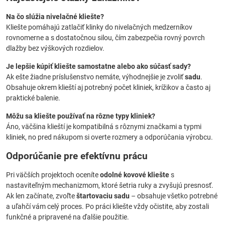
Na čo slúžia nivelačné kliešte?
Kliešte pomáhajú zatlačiť klinky do nivelačných medzerníkov
rovnomerne a s dostatočnou silou, čím zabezpečia rovný povrch
dlažby bez výškových rozdielov.
Je lepšie kúpiť kliešte samostatne alebo ako súčasť sady?
Ak ešte žiadne príslušenstvo nemáte, výhodnejšie je zvoliť
sadu
.
Obsahuje okrem klieští aj potrebný počet kliniek, krížikov a často aj
praktické balenie.
Môžu sa kliešte používať na rôzne typy kliniek?
Áno, väčšina klieští je kompatibilná s rôznymi značkami a typmi
kliniek, no pred nákupom si overte rozmery a odporúčania výrobcu.
Odporúčanie pre efektívnu prácu
Pri väčších projektoch oceníte
odolné kovové kliešte
s
nastaviteľným mechanizmom, ktoré šetria ruky a zvyšujú presnosť.
Ak len začínate, zvoľte
štartovaciu sadu
– obsahuje všetko potrebné
a uľahčí vám celý proces. Po práci kliešte vždy očistite, aby zostali
funkčné a pripravené na ďalšie použitie.