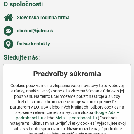
O spoločnosti
Slovenská rodinná firma
obchod​@jutro​.sk
Ďalšie kontakty
Sledujte nás:
Facebook
Pinterest
Instagram
Blog
Predvoľby súkromia
Všetko o nákupe
Cookies používame na zlepšenie vašej návštevy tejto webovej
stránky, analýzu jej výkonnosti a zhromažďovanie údajov o jej
používaní. Na tento účel môžeme použiť nástroje a služby
Ďakujeme za podporu
tretích strán a zhromaždené údaje sa môžu preniesť k
partnerom v EÚ, USA alebo iných krajinách. Súbory cookies na
Sme slovenský e-shop bez dotácií​. Fungujeme len
zlepšenie relevancie reklám využíva služba
Google Ads –
vďaka vám – ľuďom, ktorí veria v poctivú prácu a
podrobnosti tu
alebo
Meta – podrobnosti tu
(Facebook,
lásku k pôde​. Každý nákup na Jutro​.sk nám pomáha
Instagram). Kliknutím na „Prijať všetky cookies“ vyjadrujete svoj
súhlas s týmto spracovaním. Nižšie môžete nájsť podrobné
pokračovať v tom, čo má zmysel – pomáhať