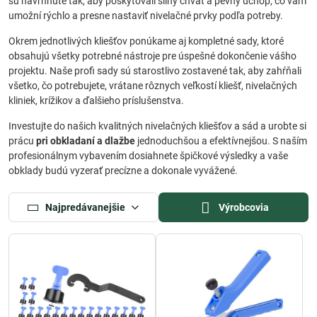
sú navrhnuté tak, aby poskytovali silný chvát a pevný úchop, čo vám
umožní rýchlo a presne nastaviť nivelačné prvky podľa potreby.
Okrem jednotlivých kliešťov ponúkame aj kompletné sady, ktoré
obsahujú všetky potrebné nástroje pre úspešné dokončenie vášho
projektu. Naše profi sady sú starostlivo zostavené tak, aby zahŕňali
všetko, čo potrebujete, vrátane rôznych veľkostí kliešť, nivelačných
kliniek, krížikov a ďalšieho príslušenstva.
Investujte do našich kvalitných nivelačných kliešťov a sád a urobte si
prácu
pri obkladaní a dlažbe
jednoduchšou a efektívnejšou. S naším
profesionálnym vybavením dosiahnete špičkové výsledky a vaše
obklady budú vyzerať precízne a dokonale vyvážené.
Najpredávanejšie
Výrobcovia