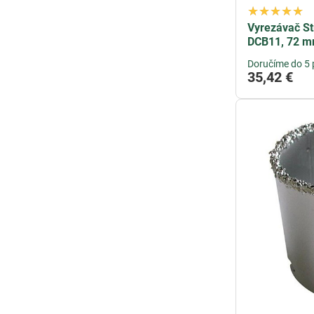
Vyrezávač S
DCB11, 72 m
Doručíme do 5 
35,42 €