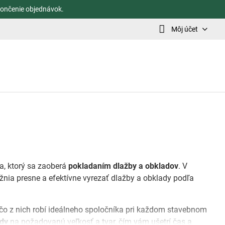
ončenie objednávok.
Môj účet
a, ktorý sa zaoberá
pokladaním dlažby a obkladov
. V
žnia presne a efektívne vyrezať dlažby a obklady podľa
 čo z nich robí ideálneho spoločníka pri každom stavebnom
dy
na požadovanú veľkosť a tvar, čím vám ušetrí čas a