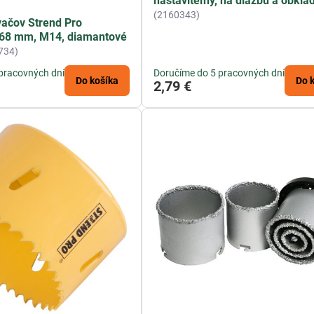
nastaviteľný, na dlažbu a obkla
(2160343)
ačov Strend Pro
68 mm, M14, diamantové
734)
pracovných dní
Doručíme do 5 pracovných dní
Do košíka
Do 
2,79 €