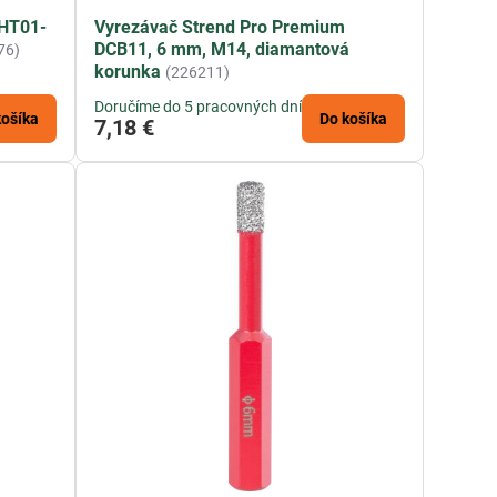
 HT01-
Vyrezávač Strend Pro Premium
DCB11, 6 mm, M14, diamantová
76)
korunka
(226211)
Doručíme do 5 pracovných dní
košíka
Do košíka
7,18 €