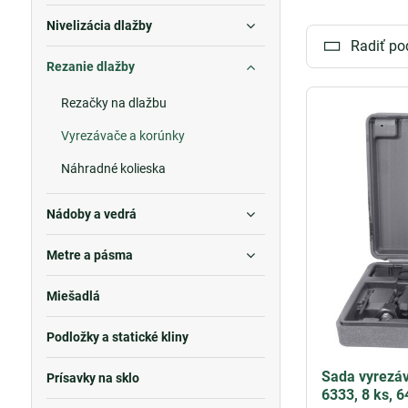
úsilie pri inštalá
Nivelizácia dlažby
Radiť po
Okrem toho, v n
Rezanie dlažby
prácach. Tieto
Rezačky na dlažbu
S našimi vyrez
ohľadu na to, č
Vyrezávače a korúnky
každom vašom 
Náhradné kolieska
Nádoby a vedrá
Metre a pásma
Miešadlá
Podložky a statické kliny
Sada vyrezá
Prísavky na sklo
6333, 8 ks, 