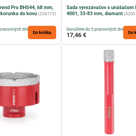
trend Pro BHS44, 68 mm,
Sada vyrezávačov s unášačom
 korunka do kovu
4001, 33-83 mm, diamant
(226172)
(4200
pracovných dní
Doručíme do 5 pracovných dní
Do košíka
Do 
17,46 €