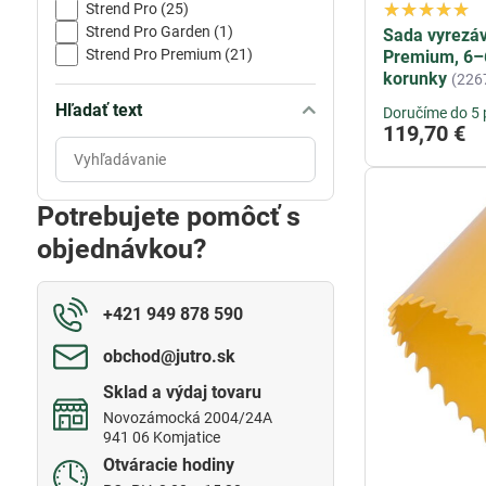
Strend Pro (25)
Strend Pro Garden (1)
Sada vyrezáv
Strend Pro Premium (21)
Premium, 6–
korunky
(226
Hľadať text
Doručíme do 5 
119,70 €
Prehľadať
výsledky
filtra
Potrebujete pomôcť s
fulltextom
objednávkou?
+421 949 878 590
obchod​@jutro​.sk
Sklad a výdaj tovaru
Novozámocká 2004/24A
941 06 Komjatice
Otváracie hodiny