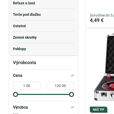
Reťaze a laná
Terče pod dlažbu
Doručíme do 5 
4,49 €
Ostatné
Zemné skrutky
Poklopy
Výrobcovia
Cena
Od:
Do:
Výrobca
NÁŠ TIP