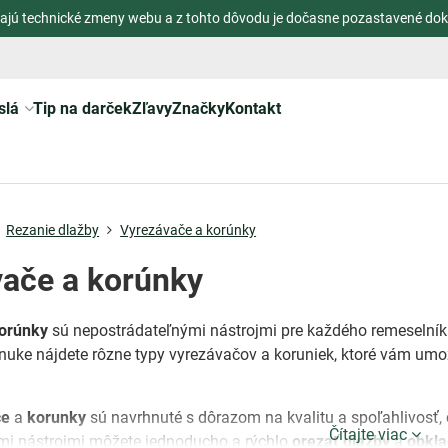
ajú technické zmeny webu a z tohto dôvodu je dočasne pozastavené dok
slá
Tip na darček
Zľavy
Značky
Kontakt
Rezanie dlažby
Vyrezávače a korúnky
ače a korúnky
orúnky
sú nepostrádateľnými nástrojmi pre každého remeselník
onuke nájdete rôzne typy vyrezávačov a koruniek, ktoré vám umo
če
a
korunky
sú navrhnuté s dôrazom na kvalitu a spoľahlivosť,
Čítajte viac
imi nástrojmi môžete jednoducho a rýchlo
orezať dlažby
a
obkla