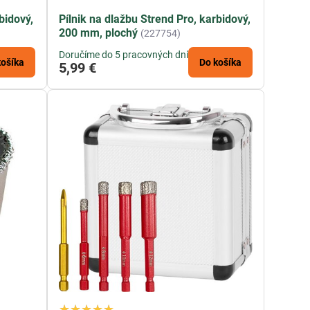
bidový,
Pílnik na dlažbu Strend Pro, karbidový,
200 mm, plochý
(227754)
Doručíme do 5 pracovných dní
košíka
Do košíka
5,99 €