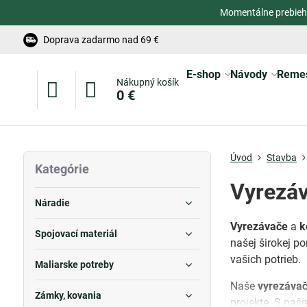
Momentálne prebieh
Doprava zadarmo nad 69 €
E-shop
Návody
Reme
Nákupný košík
0 €
Úvod
Stavba
Kategórie
Vyrezáv
Náradie
Vyrezávače
a
k
Spojovací materiál
našej širokej p
vašich potrieb.
Maliarske potreby
Naše
vyrezáva
Zámky, kovania
projekte. S naš