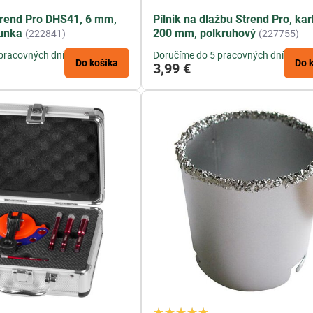
trend Pro DHS41, 6 mm,
Pílnik na dlažbu Strend Pro, kar
runka
200 mm, polkruhový
(222841)
(227755)
pracovných dní
Doručíme do 5 pracovných dní
Do košíka
Do 
3,99 €