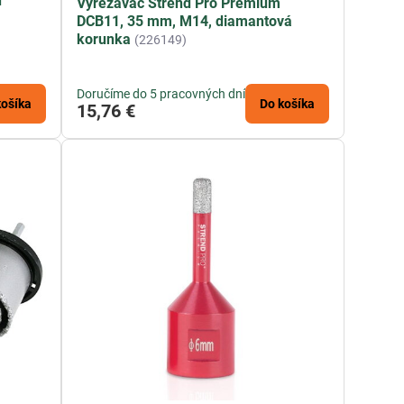
d
Vyrezávač Strend Pro Premium
DCB11, 35 mm, M14, diamantová
korunka
(226149)
Doručíme do 5 pracovných dní
košíka
Do košíka
15,76 €