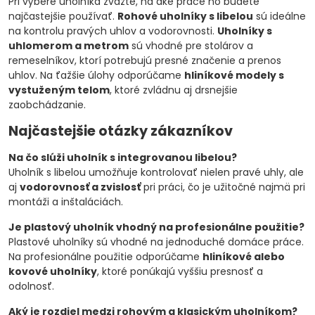
Pri výbere uholníka zvážte, na aké práce ho budete
najčastejšie používať.
Rohové uholníky s libelou
sú ideálne
na kontrolu pravých uhlov a vodorovnosti.
Uholníky s
uhlomerom a metrom
sú vhodné pre stolárov a
remeselníkov, ktorí potrebujú presné značenie a prenos
uhlov. Na ťažšie úlohy odporúčame
hliníkové modely s
vystuženým telom
, ktoré zvládnu aj drsnejšie
zaobchádzanie.
Najčastejšie otázky zákazníkov
Na čo slúži uholník s integrovanou libelou?
Uholník s libelou umožňuje kontrolovať nielen pravé uhly, ale
aj
vodorovnosť a zvislosť
pri práci, čo je užitočné najmä pri
montáži a inštaláciách.
Je plastový uholník vhodný na profesionálne použitie?
Plastové uholníky sú vhodné na jednoduché domáce práce.
Na profesionálne použitie odporúčame
hliníkové alebo
kovové uholníky
, ktoré ponúkajú vyššiu presnosť a
odolnosť.
Aký je rozdiel medzi rohovým a klasickým uholníkom?