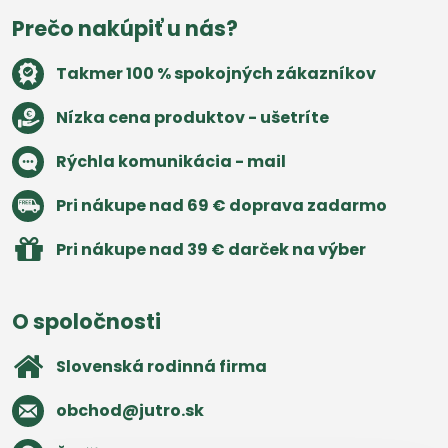
Prečo nakúpiť u nás?
Takmer 100 % spokojných zákazníkov
Nízka cena produktov - ušetríte
Rýchla komunikácia - mail
Pri nákupe nad 69 € doprava zadarmo
Pri nákupe nad 39 € darček na výber
O spoločnosti
Slovenská rodinná firma
obchod​@jutro​.sk