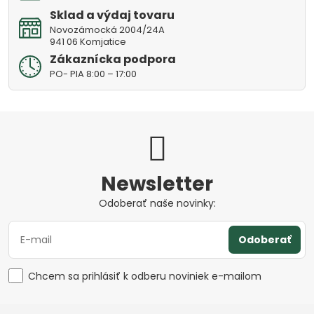
Sklad a výdaj tovaru
Novozámocká 2004/24A
941 06 Komjatice
Zákaznícka podpora
PO- PIA 8:00 – 17:00
Newsletter
Odoberať naše novinky:
Odoberať
Chcem sa prihlásiť k odberu noviniek e-mailom