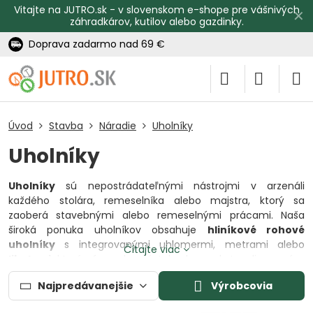
Vitajte na JUTRO.sk - v slovenskom e-shope pre vášnivých
✕
záhradkárov, kutilov alebo gazdinky.
Doprava zadarmo nad 69 €
Úvod
Stavba
Náradie
Uholníky
Uholníky
Uholníky
sú nepostrádateľnými nástrojmi v arzenáli
každého stolára, remeselníka alebo majstra, ktorý sa
zaoberá stavebnými alebo remeselnými prácami. Naša
široká ponuka uholníkov obsahuje
hliníkové rohové
uholníky
s integrovanými uhlomermi, metrami alebo
Čítajte viac
libelami
, ktoré sú navrhnuté tak, aby poskytovali presné a
spoľahlivé meranie a značenie uholov.
Najpredávanejšie
Výrobcovia
Hliníkové rohové uholníky
sú vyrobené z odolného