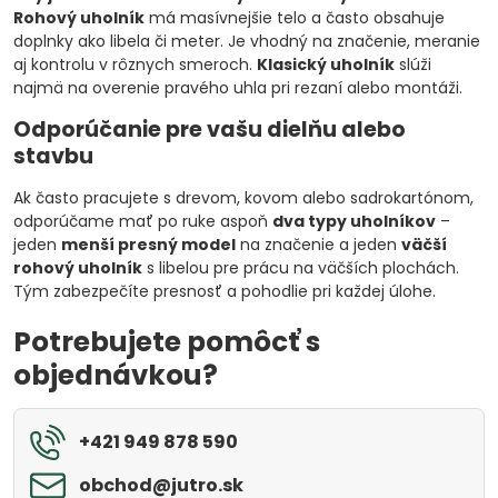
Rohový uholník
má masívnejšie telo a často obsahuje
doplnky ako libela či meter. Je vhodný na značenie, meranie
aj kontrolu v rôznych smeroch.
Klasický uholník
slúži
najmä na overenie pravého uhla pri rezaní alebo montáži.
Odporúčanie pre vašu dielňu alebo
stavbu
Ak často pracujete s drevom, kovom alebo sadrokartónom,
odporúčame mať po ruke aspoň
dva typy uholníkov
–
jeden
menší presný model
na značenie a jeden
väčší
rohový uholník
s libelou pre prácu na väčších plochách.
Tým zabezpečíte presnosť a pohodlie pri každej úlohe.
Potrebujete pomôcť s
objednávkou?
+421 949 878 590
obchod​@jutro​.sk