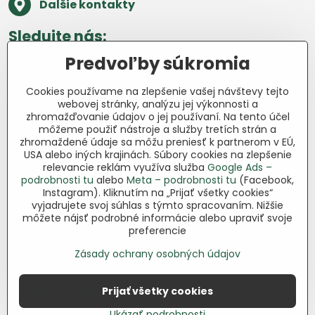
Ďalšie kontakty
Sledujte nás:
Predvoľby súkromia
Facebook
Pinterest
Instagram
Blog
Cookies používame na zlepšenie vašej návštevy tejto
Všetko o nákupe
webovej stránky, analýzu jej výkonnosti a
zhromažďovanie údajov o jej používaní. Na tento účel
môžeme použiť nástroje a služby tretích strán a
Ďakujeme za podporu
zhromaždené údaje sa môžu preniesť k partnerom v EÚ,
USA alebo iných krajinách. Súbory cookies na zlepšenie
Sme slovenský e-shop bez dotácií​.
relevancie reklám využíva služba
Google Ads –
Fungujeme len vďaka vám – ľuďom, ktorí
podrobnosti tu
alebo
Meta – podrobnosti tu
(Facebook,
veria v poctivú prácu a lásku k pôde​. Každý
Instagram). Kliknutím na „Prijať všetky cookies“
vyjadrujete svoj súhlas s týmto spracovaním. Nižšie
nákup na Jutro​.sk nám pomáha pokračovať
môžete nájsť podrobné informácie alebo upraviť svoje
v tom, čo má zmysel – pomáhať
preferencie
záhradkárom zadarmo a srdcom​.
Zásady ochrany osobných údajov
©
2026
Copyright
Predvoľby súkromia
Prijať všetky cookies
Zásady ochrany osobných údajov
Podmienky používania
Ukázať podrobnosti