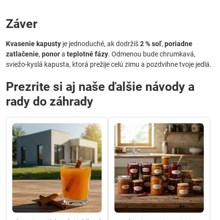
Záver
Kvasenie kapusty
je jednoduché, ak dodržíš
2 % soľ
,
poriadne
zatlačenie
,
ponor
a
teplotné fázy
. Odmenou bude chrumkavá,
sviežo-kyslá kapusta, ktorá prežije celú zimu a pozdvihne tvoje jedlá.
Prezrite si aj naše ďalšie návody a
rady do záhrady