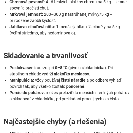
Chrenová pevnosť:
4–6 tenkých plátkov chrenu na 5 kg – jemne
spevní a prečistí chuť.
Mrkvová jemnosť:
200–300 g nastrúhanej mrkvy/5 kg –
prirodzene zaoblí kyslosť.
Jablkovo-cibuľová nôta:
1 menšie jablko + ½ cibuľky na 5 kg
(veľmi striedmo, aby nedominovalo).
Skladovanie a trvanlivosť
Po dokvasení:
udržuj pri
0–8 °C
(pivnica/chladnička). Pri
stabilnom chlade vydrží
niekoľko mesiacov
.
Manipulácia:
vždy používaj
čisté náradie
a po odbere vyhlaď
povrch tak, aby všetko zostalo
ponorené
.
Porcie do pohárov:
môžeš preložiť do menších sterilných pohárov
a skladovať v chladničke; pri prekladaní pracuj rýchlo a čisto.
Najčastejšie chyby (a riešenia)