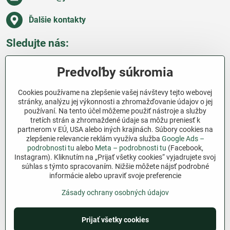
Ďalšie kontakty
Sledujte nás:
Facebook
Pinterest
Instagram
Blog
Predvoľby súkromia
Všetko o nákupe
Cookies používame na zlepšenie vašej návštevy tejto webovej
stránky, analýzu jej výkonnosti a zhromažďovanie údajov o jej
používaní. Na tento účel môžeme použiť nástroje a služby
Ďakujeme za podporu
tretích strán a zhromaždené údaje sa môžu preniesť k
partnerom v EÚ, USA alebo iných krajinách. Súbory cookies na
Sme slovenský e-shop bez dotácií​. Fungujeme len
zlepšenie relevancie reklám využíva služba
Google Ads –
vďaka vám – ľuďom, ktorí veria v poctivú prácu a
podrobnosti tu
alebo
Meta – podrobnosti tu
(Facebook,
lásku k pôde​. Každý nákup na Jutro​.sk nám pomáha
Instagram). Kliknutím na „Prijať všetky cookies“ vyjadrujete svoj
súhlas s týmto spracovaním. Nižšie môžete nájsť podrobné
pokračovať v tom, čo má zmysel – pomáhať
informácie alebo upraviť svoje preferencie
záhradkárom zadarmo a srdcom​.
Zásady ochrany osobných údajov
©
2026
Copyright
Predvoľby súkromia
Zásady ochrany osobných údajov
Prijať všetky cookies
Podmienky používania