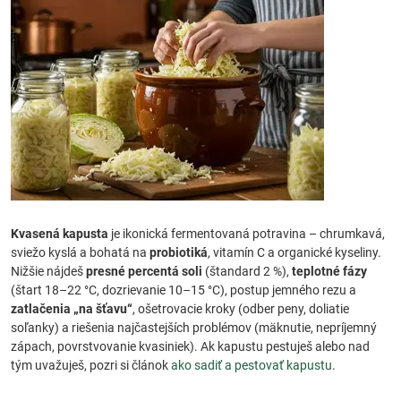
Kvasená kapusta
je ikonická fermentovaná potravina – chrumkavá,
sviežo kyslá a bohatá na
probiotiká
, vitamín C a organické kyseliny.
Nižšie nájdeš
presné percentá soli
(štandard 2 %),
teplotné fázy
(štart 18–22 °C, dozrievanie 10–15 °C), postup jemného rezu a
zatlačenia „na šťavu“
, ošetrovacie kroky (odber peny, doliatie
soľanky) a riešenia najčastejších problémov (mäknutie, nepríjemný
zápach, povrstvovanie kvasiniek). Ak kapustu pestuješ alebo nad
tým uvažuješ, pozri si článok
ako sadiť a pestovať kapustu
.