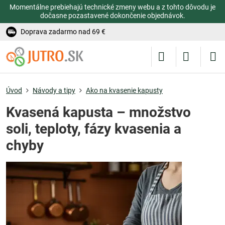
Momentálne prebiehajú technické zmeny webu a z tohto dôvodu je
dočasne pozastavené dokončenie objednávok.
Doprava zadarmo nad 69 €
Úvod
Návody a tipy
Ako na kvasenie kapusty
Kvasená kapusta – množstvo
soli, teploty, fázy kvasenia a
chyby