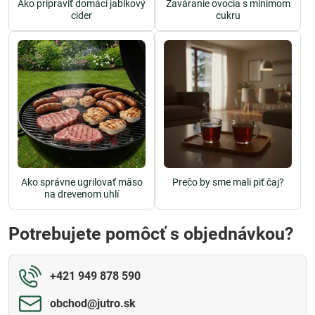
Ako pripraviť domáci jablkový
Zaváranie ovocia s minimom
cider
cukru
Ako správne ugrilovať mäso
Prečo by sme mali piť čaj?
na drevenom uhlí
Potrebujete pomôcť s objednávkou?
+421 949 878 590
obchod​@jutro​.sk