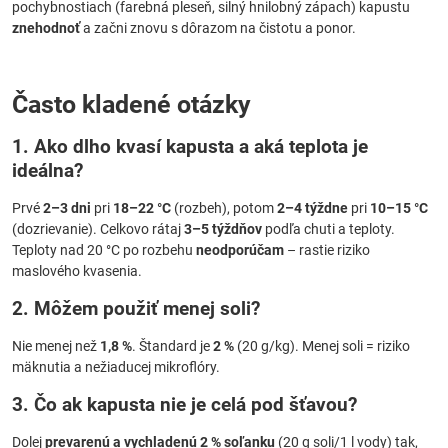
pochybnostiach (farebná pleseň, silný hnilobný zápach) kapustu
znehodnoť
a začni znovu s dôrazom na čistotu a ponor.
Často kladené otázky
1. Ako dlho kvasí kapusta a aká teplota je
ideálna?
Prvé
2–3 dni
pri
18–22 °C
(rozbeh), potom
2–4 týždne
pri
10–15 °C
(dozrievanie). Celkovo rátaj
3–5 týždňov
podľa chuti a teploty.
Teploty nad 20 °C po rozbehu
neodporúčam
– rastie riziko
maslového kvasenia.
2. Môžem použiť menej soli?
Nie menej než
1,8 %
. Štandard je
2 %
(20 g/kg). Menej soli = riziko
mäknutia a nežiaducej mikroflóry.
3. Čo ak kapusta nie je celá pod šťavou?
Dolej
prevarenú a vychladenú 2 % soľanku
(20 g soli/1 l vody) tak,