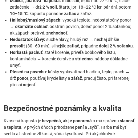
Mäkká, „blatová“ kapusta:
málo soli, teplo nad 22–24 °C, slabé
zatlačenie → drž
2 % soli
, štartuj pri 18–22 °C len pár dní, potom
10–15 °C
; kapustu poriadne
zatlač
a zaťaž.
Hnilobný/maslový zápach:
vysoká teplota, nedostatočný ponor
→
okamžite ochlaď
, odstráň povrch, dolaď ponor 2 % soľankou;
ak zápach pretrvá,
znehodnoť
.
Nedostatok šťavy:
suché hlavy, hrubý rez → nechaj dlhšie
presoliť
(30–60 min), silnejšie
zatlač
, prípadne
dolej 2 % soľanku
.
Horkastá pachuť:
staré korenie, priveľa bobkového listu,
kontaminácia → korenie čerstvé a
striedmo
, nádoby dôkladne
umyť.
Pleseň na povrchu:
kúsky vyplávali nad hladinu, teplo, prach →
drž
ponor
, používaj krycie listy a
záťaž
, pracuj čisto, pri farebnej
pliesni
nejesť
.
Bezpečnostné poznámky a kvalita
Kvasená kapusta je
bezpečná, ak je ponorená
a má správnu
slanosť
a
teplotu
. V prvých dňoch prirodzene
pení
a „syčí“. Farba má byť
svetlo až stredne žltkastá, vôňa kyselkavá. Pri akýchkoľvek