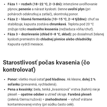
Fáza 1 – rozbeh (18–22 °C, 2–3 dni):
intenzívne uvoľňovanie
plynov,
penenie
a nárast kyslosti. Denne
uvoľni plyn
(pri
pohároch odskrutkuj a zatlač), skontroluj ponor.
Fáza 2 – hlavná fermentácia (10–15 °C, 2–4 týždne):
chuť sa
stabilizuje, kapusta zostáva
chrumkavá
. Teplota pod 20 °C
znižuje riziko
maslového kvasenia
(nežiaduca vôňa/chuť).
Fáza 3 – dozrievanie (chlad 0–8 °C, sklad):
po dosiahnutí želanej
kyslosti premiestni do
chladnej pivnice alebo chladničky
.
Kapusta vydrží mesiace.
Starostlivosť počas kvasenia (čo
kontrolovať)
Ponor:
všetko musí ostať
pod hladinou
. Ak klesne,
dolej 2 %
soľanku
(prevarená, vychladená).
Pena a kvasinky:
biela, tenká „kvasnicová“ vrstva (kahm) nie je
pleseň –
opatrne odober
a utrieď okraje.
Farebná pleseň
(zelená/čierna/ružová) =
znehodnotené
– vyhoď vrátane
kontaminovanej vrstvy (pri súdku často celé).