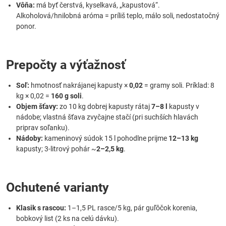
Vôňa:
má byť čerstvá, kyselkavá, „kapustová“.
Alkoholová/hnilobná aróma = príliš teplo, málo soli, nedostatočný
ponor.
Prepočty a výťažnosť
Soľ:
hmotnosť nakrájanej kapusty ×
0,02
= gramy soli. Príklad: 8
kg × 0,02 =
160 g soli
.
Objem šťavy:
zo 10 kg dobrej kapusty rátaj
7–8 l
kapusty v
nádobe; vlastná šťava zvyčajne stačí (pri suchších hlavách
priprav soľanku).
Nádoby:
kameninový súdok 15 l pohodlne prijme
12–13 kg
kapusty; 3-litrový pohár ~
2–2,5 kg
.
Ochutené varianty
Klasik s rascou:
1–1,5 PL rasce/5 kg, pár guľôčok korenia,
bobkový list (2 ks na celú dávku).