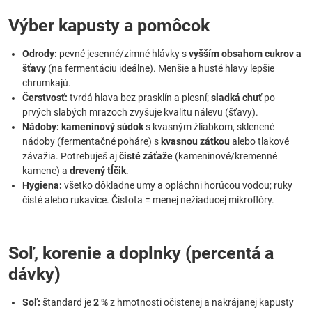
Výber kapusty a pomôcok
Odrody:
pevné jesenné/zimné hlávky s
vyšším obsahom cukrov a
šťavy
(na fermentáciu ideálne). Menšie a husté hlavy lepšie
chrumkajú.
Čerstvosť:
tvrdá hlava bez prasklín a plesní;
sladká chuť
po
prvých slabých mrazoch zvyšuje kvalitu nálevu (šťavy).
Nádoby:
kameninový súdok
s kvasným žliabkom, sklenené
nádoby (fermentačné poháre) s
kvasnou zátkou
alebo tlakové
závažia. Potrebuješ aj
čisté záťaže
(kameninové/kremenné
kamene) a
drevený tĺčik
.
Hygiena:
všetko dôkladne umy a opláchni horúcou vodou; ruky
čisté alebo rukavice. Čistota = menej nežiaducej mikroflóry.
Soľ, korenie a doplnky (percentá a
dávky)
Soľ:
štandard je
2 %
z hmotnosti očistenej a nakrájanej kapusty