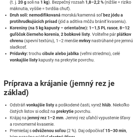
(t. j.
20 g
soli na
1 kg
). Bezpečný rozsah
1,8–2,2 %
(nižšie = riziko
mäknutia, vyššie = tvrdšia chuť).
Druh soli:
nemodifikovaná
morská/kamenná soľ
bez jódu a
protihrudkujúcich prísad
(jód a aditíva môžu brániť kvaseniu).
Koreniny (na 5 kg kapusty – orientačne):
1–1,5 PL rasce
,
8–12
guľôčok čierneho korenia
,
2 bobkové listy
. Voliteľne pár
plátkov
chrenu
(spevní textúru), 1–2 menšie
mrkvy
nastrúhané pre jemnú
sladkosť.
Prídavky:
trochu
cibule alebo jablka
(veľmi striedmo), celé
vonkajšie listy
kapusty na prekrytie povrchu.
Príprava a krájanie (jemný rez je
základ)
Odstráň
vonkajšie listy
a poškodené časti, vyrež
hlúb
. Niekoľko
čistých listov si odlož na
prekrytie
povrchu.
Krájaj na
jemný rez 1–2 mm
. Jemný rez uľahčí vypustenie šťavy
a rovnomerné kvasenie.
Premiešaj s
odváženou soľou
(2 %). Daj odpočívať
15–30 min
,