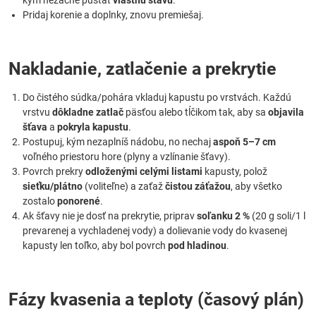
kým nezačne púšťať
vlastnú šťavu
.
Pridaj korenie a doplnky, znovu premiešaj.
Nakladanie, zatlačenie a prekrytie
Do čistého súdka/pohára vkladuj kapustu po vrstvách. Každú
vrstvu
dôkladne zatlač
päsťou alebo tĺčikom tak, aby sa
objavila
šťava
a
pokryla kapustu
.
Postupuj, kým nezaplníš nádobu, no nechaj
aspoň 5–7 cm
voľného priestoru hore (plyny a vzlínanie šťavy).
Povrch prekry
odloženými celými listami
kapusty, polož
sieťku/plátno
(voliteľne) a zaťaž
čistou záťažou
, aby všetko
zostalo
ponorené
.
Ak šťavy nie je dosť na prekrytie, priprav
soľanku 2 %
(20 g soli/1 l
prevarenej a vychladenej vody) a dolievanie vody do kvasenej
kapusty len toľko, aby bol povrch
pod hladinou
.
Fázy kvasenia a teploty (časový plán)