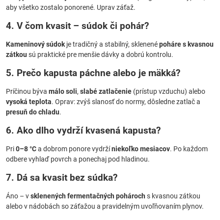
aby všetko zostalo ponorené. Uprav záťaž.
4. V čom kvasit – súdok či pohár?
Kameninový súdok
je tradičný a stabilný, sklenené
poháre s kvasnou
zátkou
sú praktické pre menšie dávky a dobrú kontrolu.
5. Prečo kapusta páchne alebo je mäkká?
Príčinou býva
málo soli
,
slabé zatlačenie
(prístup vzduchu) alebo
vysoká teplota
. Oprav: zvýš slanosť do normy, dôsledne zatlač a
presuň do chladu
.
6. Ako dlho vydrží kvasená kapusta?
Pri
0–8 °C
a dobrom ponore vydrží
niekoľko mesiacov
. Po každom
odbere vyhlaď povrch a ponechaj pod hladinou.
7. Dá sa kvasit bez súdka?
Áno – v
sklenených fermentačných pohároch
s kvasnou zátkou
alebo v nádobách so záťažou a pravidelným uvoľňovaním plynov.