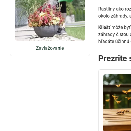
Rastliny ako ro
okolo záhrady, a
Kliešť
môže byť 
záhrady čistou 
hľadáte účinn
Zavlažovanie
Prezrite