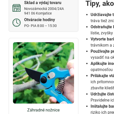
Tipy, ako
Sklad a výdaj tovaru
Novozámocká 2004/24A
941 06 Komjatice
Udržiavajte 
Otváracie hodiny
tráva tiež zn
PO- PIA 8:00 – 15:30
Odstraňujte l
lístie, zvyšky
Vytvorte bar
trávnikom a 
Používajte p
vysadiť na o
Aplikujte ins
opatrnosťou a
Prilákajte vt
ich prítomno
zbavíte klieš
Udržujte čis
Pravidelne ic
Inštalujte ba
Záhradné nožnice
riziko ich pr