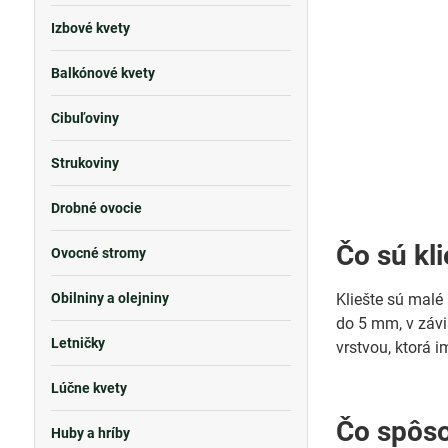
Izbové kvety
Balkónové kvety
Cibuľoviny
Strukoviny
Drobné ovocie
Čo sú kl
Ovocné stromy
Obilniny a olejniny
Kliešte sú malé 
do 5 mm, v závis
Letničky
vrstvou, ktorá
Lúčne kvety
Čo spôso
Huby a hríby