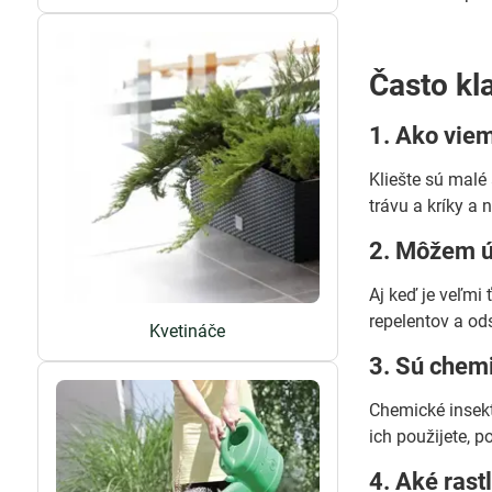
Často kl
1. Ako viem
Kliešte sú malé
trávu a kríky a n
2. Môžem úp
Aj keď je veľmi
repelentov a od
Kvetináče
3. Sú chemi
Chemické insekt
ich použijete, 
4. Aké rast