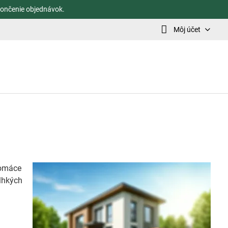
ončenie objednávok.
Môj účet
domáce
vlhkých