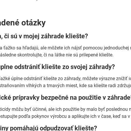
adené otázky
, či sú v mojej záhrade kliešte?
 a ťažko sa hľadajú, ale môžete ich nájsť pomocou jednoduchej me
ásledne skontrolujte, či na látke nie sú prilepené kliešte.
lne odstrániť kliešte zo svojej záhrady?
 ťažké úplne odstrániť kliešte zo záhrady, môžete výrazne znížiť
straňovaním vlhkých a tmavých miest, kde sa kliešte radi zdržuj
cké prípravky bezpečné na použitie v záhrade
icídy môžu byť účinné, ale ich použitie by malo byť poslednou
postupujte podľa pokynov výrobcu a aplikujte ich v čase, keď sa
liny pomáhajú odpudzovať kliešte?