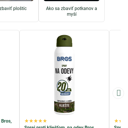
zbaviť ploštíc
Ako sa zbaviť potkanov a
myší
 Bros,
Sprej proti kliešťom, na odev Bros,
Sprej 