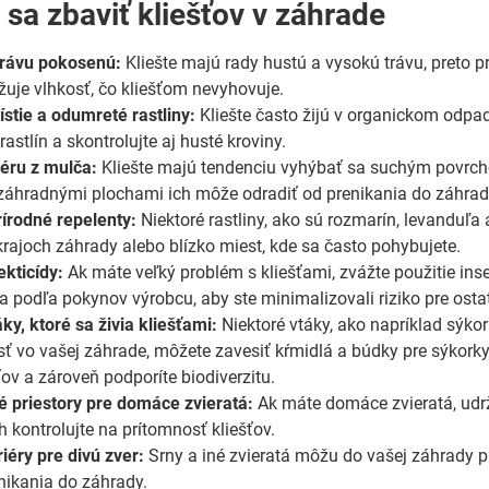
 sa zbaviť kliešťov v záhrade
trávu pokosenú:
Kliešte majú rady hustú a vysokú trávu, preto p
ižuje vlhkosť, čo kliešťom nevyhovuje.
ístie a odumreté rastliny:
Kliešte často žijú v organickom odpade
 rastlín a skontrolujte aj husté kroviny.
iéru z mulča:
Kliešte majú tendenciu vyhýbať sa suchým povrcho
záhradnými plochami ich môže odradiť od prenikania do záhrad
rírodné repelenty:
Niektoré rastliny, ako sú rozmarín, levanduľa 
krajoch záhrady alebo blízko miest, kde sa často pohybujete.
ekticídy:
Ak máte veľký problém s kliešťami, zvážte použitie insek
 podľa pokynov výrobcu, aby ste minimalizovali riziko pre ostat
áky, ktoré sa živia kliešťami:
Niektoré vtáky, ako napríklad sýkor
sť vo vašej záhrade, môžete zavesiť kŕmidlá a búdky pre sýkor
ťov a zároveň podporíte biodiverzitu.
té priestory pre domáce zvieratá:
Ak máte domáce zvieratá, udrži
h kontrolujte na prítomnosť kliešťov.
riéry pre divú zver:
Srny a iné zvieratá môžu do vašej záhrady pri
enikania do záhrady.