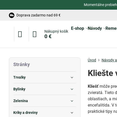
Momentálne prebieh
Doprava zadarmo nad 69 €
E-shop
Návody
Reme
Nákupný košík
0 €
Úvod
Návody a 
Stránky
Kliešte
Trvalky
Kliešť
môže pred
Bylinky
zvieratá. Tieto
oblastiach, a m
Zelenina
encefalitída. V 
praktické tipy 
Kríky a dreviny