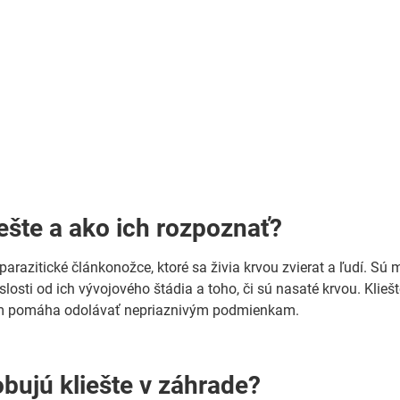
iešte a ako ich rozpoznať?
parazitické článkonožce, ktoré sa živia krvou zvierat a ľudí. Sú
losti od ich vývojového štádia a toho, či sú nasaté krvou. Klieš
 im pomáha odolávať nepriaznivým podmienkam.
bujú kliešte v záhrade?