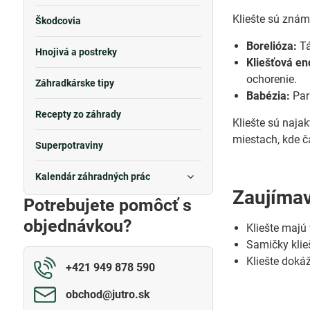
Kliešte sú znám
Škodcovia
Borelióza:
Tá
Hnojivá a postreky
Kliešťová enc
ochorenie.
Záhradkárske tipy
Babézia:
Para
Recepty zo záhrady
Kliešte sú najak
miestach, kde č
Superpotraviny
Kalendár záhradných prác
Zaujímav
Potrebujete pomôcť s
objednávkou?
Kliešte majú
Samičky klieš
Kliešte dokáž
+421 949 878 590
obchod​@jutro​.sk