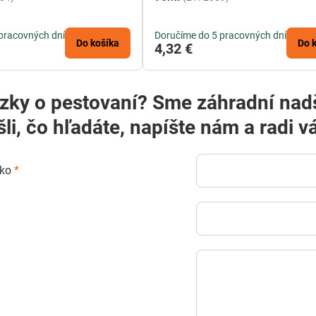
pracovných dní
Doručíme do 5 pracovných dní
Do košíka
Do 
4,32 €
? Sme záhradní nadšenci a radi vám poradíme! Ak
šli, čo hľadáte, napíšte nám a rad
sko
*