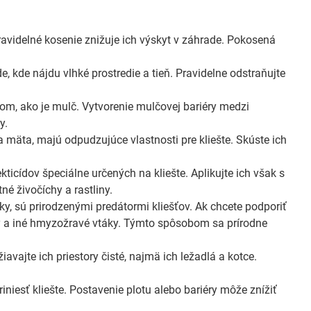
ravidelné kosenie znižuje ich výskyt v záhrade. Pokosená
, kde nájdu vlhké prostredie a tieň. Pravidelne odstraňujte
m, ako je mulč. Vytvorenie mulčovej bariéry medzi
y.
a mäta, majú odpudzujúce vlastnosti pre kliešte. Skúste ich
ticídov špeciálne určených na kliešte. Aplikujte ich však s
né živočíchy a rastliny.
ky, sú prirodzenými predátormi kliešťov. Ak chcete podporiť
ky a iné hmyzožravé vtáky. Týmto spôsobom sa prírodne
avajte ich priestory čisté, najmä ich ležadlá a kotce.
niesť kliešte. Postavenie plotu alebo bariéry môže znížiť