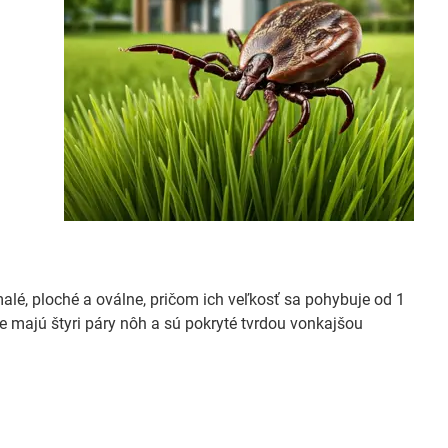
 malé, ploché a oválne, pričom ich veľkosť sa pohybuje od 1
te majú štyri páry nôh a sú pokryté tvrdou vonkajšou