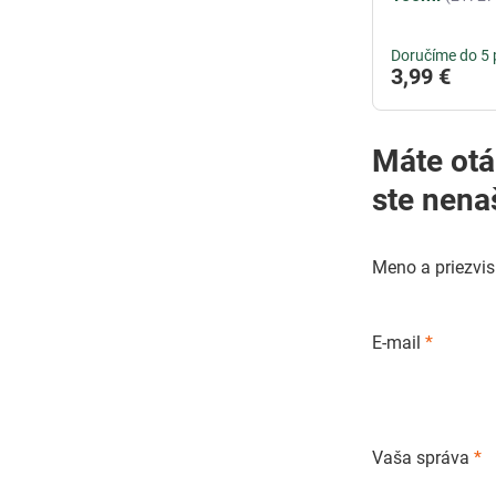
Doručíme do 5 
3,99 €
Máte otázky o pestovaní
ste nena
Meno a priezvi
E-mail
*
Vaša správa
*