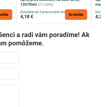
120/90ml
max 9
(2172806)
Doručíme do 5 pracovných dní
Doručím
košíka
Do košíka
4,18 €
4,37 
i vám pomôžeme.