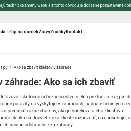
ajú technické zmeny webu a z tohto dôvodu je dočasne pozastavené dok
slá
Tip na darček
Zľavy
Značky
Kontakt
tipy
Ako sa zbaviť kliešťov v záhrade
 v záhrade: Ako sa ich zbaviť
stavovať skutočné nebezpečenstvo nielen pre ľudí, ale aj pre 
 drobné parazity sa vyskytujú v záhradách, najmä v tienistých a 
ôžu prenášať rôzne choroby, ako je borelióza alebo kliešťová
tomto článku sa dozviete, ako kliešte rozpoznať, čo spôsobujú, a
na ich účinné odstránenie zo záhrady.