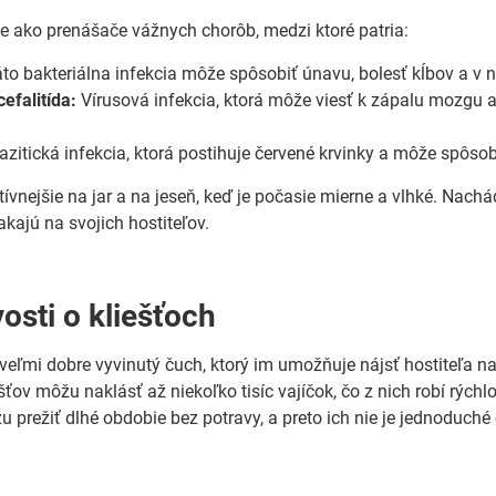
e ako prenášače vážnych chorôb, medzi ktoré patria:
to bakteriálna infekcia môže spôsobiť únavu, bolesť kĺbov a v 
efalitída:
Vírusová infekcia, ktorá môže viesť k zápalu mozgu a
zitická infekcia, ktorá postihuje červené krvinky a môže spôso
tívnejšie na jar a na jeseň, keď je počasie mierne a vlhké. Nachá
akajú na svojich hostiteľov.
osti o kliešťoch
 veľmi dobre vyvinutý čuch, ktorý im umožňuje nájsť hostiteľa n
ťov môžu naklásť až niekoľko tisíc vajíčok, čo z nich robí rýchlo
u prežiť dlhé obdobie bez potravy, a preto ich nie je jednoduch