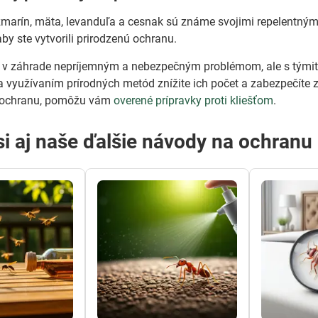
zmarín, mäta, levanduľa a cesnak sú známe svojimi repelentnými 
by ste vytvorili prirodzenú ochranu.
v záhrade nepríjemným a nebezpečným problémom, ale s týmit
a využívaním prírodných metód znížite ich počet a zabezpečíte z
ú ochranu, pomôžu vám
overené prípravky proti kliešťom
.
 si aj naše ďalšie návody na ochran