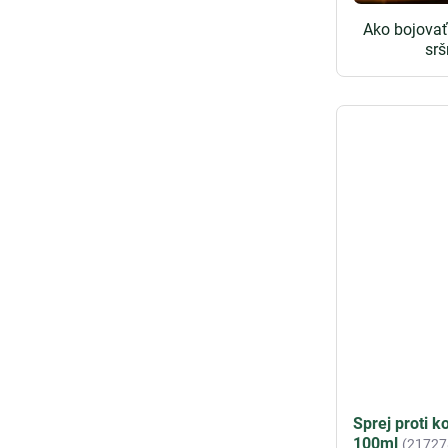
Ako bojovať
sr
Sprej proti 
100ml
(21727