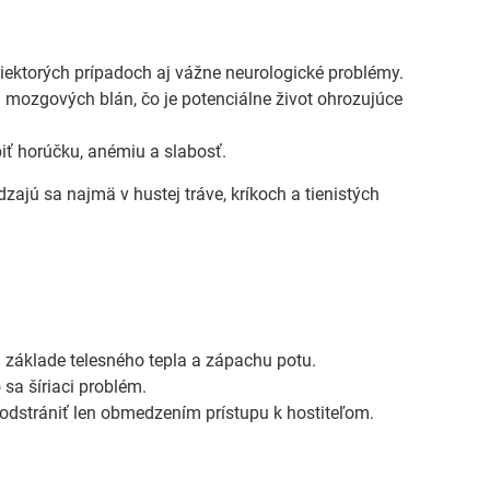
niektorých prípadoch aj vážne neurologické problémy.
 mozgových blán, čo je potenciálne život ohrozujúce
biť horúčku, anémiu a slabosť.
dzajú sa najmä v hustej tráve, kríkoch a tienistých
a základe telesného tepla a zápachu potu.
 sa šíriaci problém.
é odstrániť len obmedzením prístupu k hostiteľom.