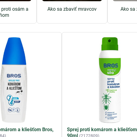
 proti osám a
Ako sa zbaviť mravcov
Ako sa 
šňom
komárom a kliešťom Bros,
Sprej proti komárom a kliešťom
90ml
84)
(2172809)