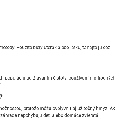
tódy. Použite biely uterák alebo látku, ťahajte ju cez
 ich populáciu udržiavaním čistoty, používaním prírodných
ú.
?
 možnosťou, pretože môžu ovplyvniť aj užitočný hmyz. Ak
 v záhrade nepohybujú deti alebo domáce zvieratá.