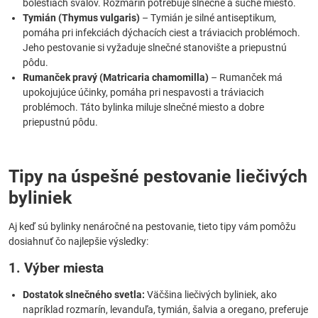
bolestiach svalov. Rozmarín potrebuje slnečné a suché miesto.
Tymián (Thymus vulgaris)
– Tymián je silné antiseptikum,
pomáha pri infekciách dýchacích ciest a tráviacich problémoch.
Jeho pestovanie si vyžaduje slnečné stanovište a priepustnú
pôdu.
Rumanček pravý (Matricaria chamomilla)
– Rumanček má
upokojujúce účinky, pomáha pri nespavosti a tráviacich
problémoch. Táto bylinka miluje slnečné miesto a dobre
priepustnú pôdu.
Tipy na úspešné pestovanie liečivých
byliniek
Aj keď sú bylinky nenáročné na pestovanie, tieto tipy vám pomôžu
dosiahnuť čo najlepšie výsledky:
1. Výber miesta
Dostatok slnečného svetla:
Väčšina liečivých byliniek, ako
napríklad rozmarín, levanduľa, tymián, šalvia a oregano, preferuje