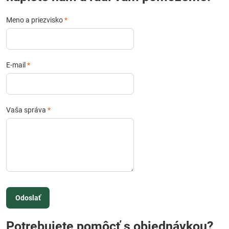
Meno a priezvisko
*
E-mail
*
Vaša správa
*
Odoslať
Potrebujete pomôcť s objednávkou?