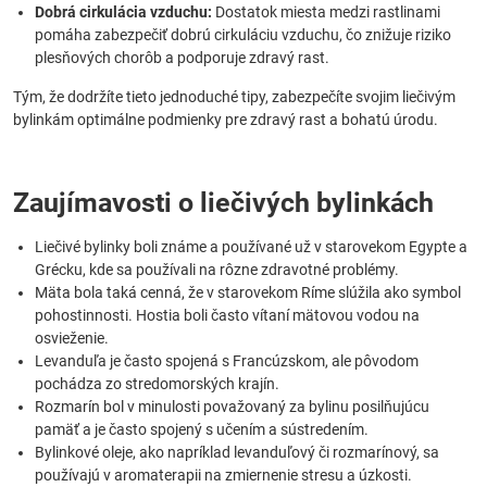
Dobrá cirkulácia vzduchu:
Dostatok miesta medzi rastlinami
pomáha zabezpečiť dobrú cirkuláciu vzduchu, čo znižuje riziko
plesňových chorôb a podporuje zdravý rast.
Tým, že dodržíte tieto jednoduché tipy, zabezpečíte svojim liečivým
bylinkám optimálne podmienky pre zdravý rast a bohatú úrodu.
Zaujímavosti o liečivých bylinkách
Liečivé bylinky boli známe a používané už v starovekom Egypte a
Grécku, kde sa používali na rôzne zdravotné problémy.
Mäta bola taká cenná, že v starovekom Ríme slúžila ako symbol
pohostinnosti. Hostia boli často vítaní mätovou vodou na
osvieženie.
Levanduľa je často spojená s Francúzskom, ale pôvodom
pochádza zo stredomorských krajín.
Rozmarín bol v minulosti považovaný za bylinu posilňujúcu
pamäť a je často spojený s učením a sústredením.
Bylinkové oleje, ako napríklad levanduľový či rozmarínový, sa
používajú v aromaterapii na zmiernenie stresu a úzkosti.