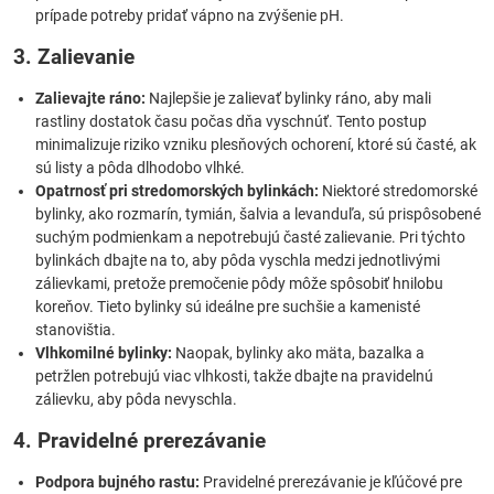
prípade potreby pridať vápno na zvýšenie pH.
3. Zalievanie
Zalievajte ráno:
Najlepšie je zalievať bylinky ráno, aby mali
rastliny dostatok času počas dňa vyschnúť. Tento postup
minimalizuje riziko vzniku plesňových ochorení, ktoré sú časté, ak
sú listy a pôda dlhodobo vlhké.
Opatrnosť pri stredomorských bylinkách:
Niektoré stredomorské
bylinky, ako rozmarín, tymián, šalvia a levanduľa, sú prispôsobené
suchým podmienkam a nepotrebujú časté zalievanie. Pri týchto
bylinkách dbajte na to, aby pôda vyschla medzi jednotlivými
zálievkami, pretože premočenie pôdy môže spôsobiť hnilobu
koreňov. Tieto bylinky sú ideálne pre suchšie a kamenisté
stanovištia.
Vlhkomilné bylinky:
Naopak, bylinky ako mäta, bazalka a
petržlen potrebujú viac vlhkosti, takže dbajte na pravidelnú
zálievku, aby pôda nevyschla.
4. Pravidelné prerezávanie
Podpora bujného rastu:
Pravidelné prerezávanie je kľúčové pre