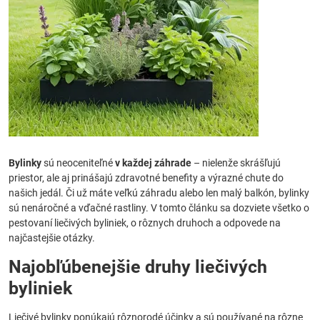
Bylinky
sú neoceniteľné
v každej záhrade
– nielenže skrášľujú
priestor, ale aj prinášajú zdravotné benefity a výrazné chute do
našich jedál. Či už máte veľkú záhradu alebo len malý balkón, bylinky
sú nenáročné a vďačné rastliny. V tomto článku sa dozviete všetko o
pestovaní liečivých byliniek, o rôznych druhoch a odpovede na
najčastejšie otázky.
Najobľúbenejšie druhy liečivých
byliniek
Liečivé bylinky ponúkajú rôznorodé účinky a sú používané na rôzne