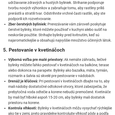
udržiavanie zdravých a hustých byliniek. Strihanie podporuje
tvorbu nových výhonkov a zabraňuje tomu, aby rastliny príliš
prerástli a stratili tvar. Odstrihnite vrchné časti rastlín, aby ste
podporili ich rozvetvovanie.
Zber čerstvých byliniek:
Prerezávanie vám zároveň poskytuje
čerstvé bylinky, ktoré môžete používať v kuchyni alebo sušiť na
neskoršie použitie. Strihajte bylinky pred kvitnutím, keď sú
najaromatickejšie a obsahujú najvyššie množstvo účinných látok.
5. Pestovanie v kvetináčoch
Výborná voľba pre malé priestory:
Ak nemáte záhradu, liečivé
bylinky môžete ľahko pestovať v kvetináčoch na balkóne, terase
alebo dokonca na parapete. Bylinky ako bazalka, mäta, tymián,
rozmarín a šalvia sú skvelé pre pestovanie v nádobách.
Drenáž je kľúčová:
Pri pestovaní v kvetináčoch dbajte na to, aby
mali nádoby dostatočné odtokové otvory, ktoré zabezpečia, že
prebytočná voda odtečie a korene nebudú premočené. Kvetináče
by mali byť hlboké aspoň 15-20 cm, aby bylinky mali dostatok
priestoru na korene.
Kontrola vlhkosti:
Bylinky v kvetináčoch môžu vysychať rýchlejšie
ako tie v zemi, preto pravidelne kontrolujte vlhkosť pôdy a podľa