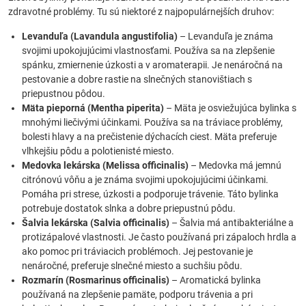
zdravotné problémy. Tu sú niektoré z najpopulárnejších druhov:
Levanduľa (Lavandula angustifolia)
– Levanduľa je známa
svojimi upokojujúcimi vlastnosťami. Používa sa na zlepšenie
spánku, zmiernenie úzkosti a v aromaterapii. Je nenáročná na
pestovanie a dobre rastie na slnečných stanovištiach s
priepustnou pôdou.
Mäta pieporná (Mentha piperita)
– Mäta je osviežujúca bylinka s
mnohými liečivými účinkami. Používa sa na tráviace problémy,
bolesti hlavy a na prečistenie dýchacích ciest. Mäta preferuje
vlhkejšiu pôdu a polotienisté miesto.
Medovka lekárska (Melissa officinalis)
– Medovka má jemnú
citrónovú vôňu a je známa svojimi upokojujúcimi účinkami.
Pomáha pri strese, úzkosti a podporuje trávenie. Táto bylinka
potrebuje dostatok slnka a dobre priepustnú pôdu.
Šalvia lekárska (Salvia officinalis)
– Šalvia má antibakteriálne a
protizápalové vlastnosti. Je často používaná pri zápaloch hrdla a
ako pomoc pri tráviacich problémoch. Jej pestovanie je
nenáročné, preferuje slnečné miesto a suchšiu pôdu.
Rozmarín (Rosmarinus officinalis)
– Aromatická bylinka
používaná na zlepšenie pamäte, podporu trávenia a pri