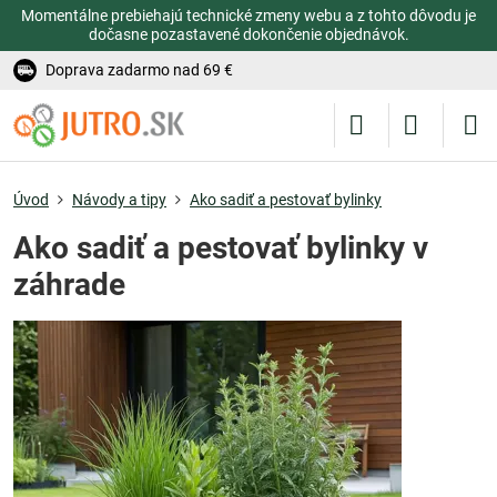
Momentálne prebiehajú technické zmeny webu a z tohto dôvodu je
dočasne pozastavené dokončenie objednávok.
Doprava zadarmo nad 69 €
Úvod
Návody a tipy
Ako sadiť a pestovať bylinky
Ako sadiť a pestovať bylinky v
záhrade