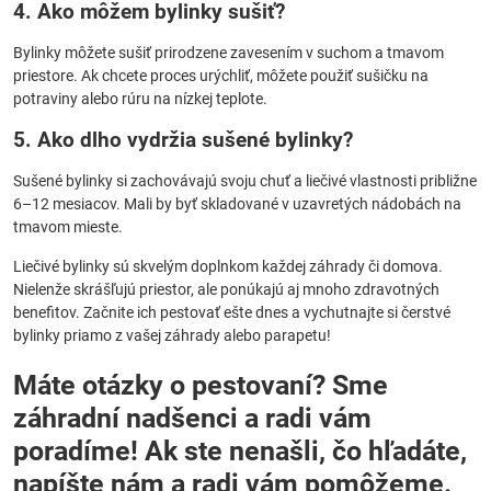
4. Ako môžem bylinky sušiť?
Bylinky môžete sušiť prirodzene zavesením v suchom a tmavom
priestore. Ak chcete proces urýchliť, môžete použiť sušičku na
potraviny alebo rúru na nízkej teplote.
5. Ako dlho vydržia sušené bylinky?
Sušené bylinky si zachovávajú svoju chuť a liečivé vlastnosti približne
6–12 mesiacov. Mali by byť skladované v uzavretých nádobách na
tmavom mieste.
Liečivé bylinky sú skvelým doplnkom každej záhrady či domova.
Nielenže skrášľujú priestor, ale ponúkajú aj mnoho zdravotných
benefitov. Začnite ich pestovať ešte dnes a vychutnajte si čerstvé
bylinky priamo z vašej záhrady alebo parapetu!
Máte otázky o pestovaní? Sme
záhradní nadšenci a radi vám
poradíme! Ak ste nenašli, čo hľadáte,
napíšte nám a radi vám pomôžeme.