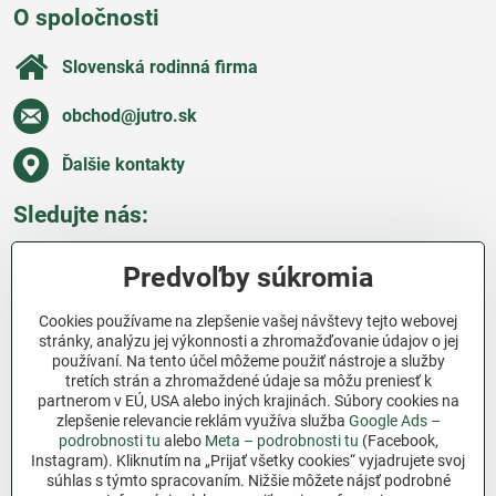
O spoločnosti
Slovenská rodinná firma
obchod​@jutro​.sk
Ďalšie kontakty
Sledujte nás:
Facebook
Pinterest
Instagram
Blog
Predvoľby súkromia
Všetko o nákupe
Cookies používame na zlepšenie vašej návštevy tejto webovej
stránky, analýzu jej výkonnosti a zhromažďovanie údajov o jej
používaní. Na tento účel môžeme použiť nástroje a služby
Ďakujeme za podporu
tretích strán a zhromaždené údaje sa môžu preniesť k
partnerom v EÚ, USA alebo iných krajinách. Súbory cookies na
Sme slovenský e-shop bez dotácií​. Fungujeme len
zlepšenie relevancie reklám využíva služba
Google Ads –
vďaka vám – ľuďom, ktorí veria v poctivú prácu a
podrobnosti tu
alebo
Meta – podrobnosti tu
(Facebook,
lásku k pôde​. Každý nákup na Jutro​.sk nám pomáha
Instagram). Kliknutím na „Prijať všetky cookies“ vyjadrujete svoj
súhlas s týmto spracovaním. Nižšie môžete nájsť podrobné
pokračovať v tom, čo má zmysel – pomáhať