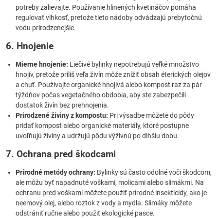
potreby zalievajte. Používanie hlinených kvetináčov pomáha
regulovať vlhkosť, pretože tieto nádoby odvádzajú prebytočnú
vodu prirodzenejšie.
6. Hnojenie
Mierne hnojenie:
Liečivé bylinky nepotrebujú veľké množstvo
hnojív, pretože príliš veľa živín môže znížiť obsah éterických olejov
a chuť. Používajte organické hnojivá alebo kompost raz za pár
týždňov počas vegetačného obdobia, aby ste zabezpečili
dostatok živín bez prehnojenia.
Prirodzené živiny z kompostu:
Pri výsadbe môžete do pôdy
pridať kompost alebo organické materiály, ktoré postupne
uvoľňujú živiny a udržujú pôdu výživnú po dlhšiu dobu.
7. Ochrana pred škodcami
Prírodné metódy ochrany:
Bylinky sú často odolné voči škodcom,
ale môžu byť napadnuté voškami, molicami alebo slimákmi. Na
ochranu pred voškami môžete použiť prírodné insekticídy, ako je
neemový olej, alebo roztok z vody a mydla. Slimáky môžete
odstrániť ručne alebo použiť ekologické pasce.