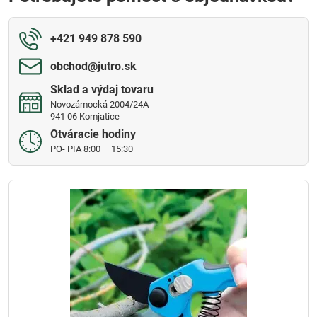
+421 949 878 590
obchod​@jutro​.sk
Sklad a výdaj tovaru
Novozámocká 2004/24A
941 06 Komjatice
Otváracie hodiny
PO- PIA 8:00 – 15:30