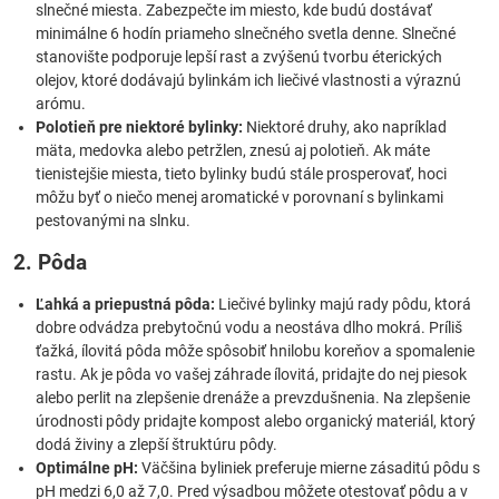
slnečné miesta. Zabezpečte im miesto, kde budú dostávať
minimálne 6 hodín priameho slnečného svetla denne. Slnečné
stanovište podporuje lepší rast a zvýšenú tvorbu éterických
olejov, ktoré dodávajú bylinkám ich liečivé vlastnosti a výraznú
arómu.
Polotieň pre niektoré bylinky:
Niektoré druhy, ako napríklad
mäta, medovka alebo petržlen, znesú aj polotieň. Ak máte
tienistejšie miesta, tieto bylinky budú stále prosperovať, hoci
môžu byť o niečo menej aromatické v porovnaní s bylinkami
pestovanými na slnku.
2. Pôda
Ľahká a priepustná pôda:
Liečivé bylinky majú rady pôdu, ktorá
dobre odvádza prebytočnú vodu a neostáva dlho mokrá. Príliš
ťažká, ílovitá pôda môže spôsobiť hnilobu koreňov a spomalenie
rastu. Ak je pôda vo vašej záhrade ílovitá, pridajte do nej piesok
alebo perlit na zlepšenie drenáže a prevzdušnenia. Na zlepšenie
úrodnosti pôdy pridajte kompost alebo organický materiál, ktorý
dodá živiny a zlepší štruktúru pôdy.
Optimálne pH:
Väčšina byliniek preferuje mierne zásaditú pôdu s
pH medzi 6,0 až 7,0. Pred výsadbou môžete otestovať pôdu a v