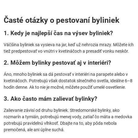
Časté otázky o pestovaní byliniek
1. Kedy je najlepší čas na výsev byliniek?
Väčšina byliniek sa vysieva na jar, keď už nehrozia mrazy. Môžete ich
tiež predpestovať vo vnútri v kvetináčoch a presadiť vonku neskôr.
2. Môžem bylinky pestovať aj v interiéri?
Áno, mnoho byliniek sa dá pestovať v interiéri na parapete alebo v
kvetináčoch. Potrebujú však dostatok slnečného svetla, ideálne 6–8
hodín denne. Ak to nie je možné, môžete použiť umelé osvetlenie.
3. Ako často mám zalievať bylinky?
Zalievanie závisí od druhu byliniek. Stredomorské bylinky, ako
rozmarín a tymián, potrebujú menej vody, zatiaľ čo mäta a medovka
potrebujú pravidelnú vlhkosť. Dbajte na to, aby pôda nebola
premočená, ale ani úplne suchá.