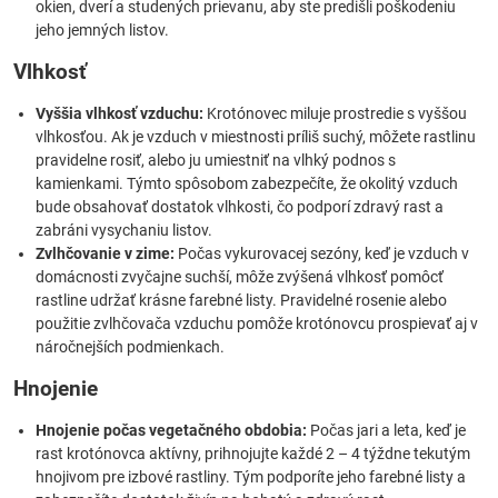
okien, dverí a studených prievanu, aby ste predišli poškodeniu
jeho jemných listov.
Vlhkosť
Vyššia vlhkosť vzduchu:
Krotónovec miluje prostredie s vyššou
vlhkosťou. Ak je vzduch v miestnosti príliš suchý, môžete rastlinu
pravidelne rosiť, alebo ju umiestniť na vlhký podnos s
kamienkami. Týmto spôsobom zabezpečíte, že okolitý vzduch
bude obsahovať dostatok vlhkosti, čo podporí zdravý rast a
zabráni vysychaniu listov.
Zvlhčovanie v zime:
Počas vykurovacej sezóny, keď je vzduch v
domácnosti zvyčajne suchší, môže zvýšená vlhkosť pomôcť
rastline udržať krásne farebné listy. Pravidelné rosenie alebo
použitie zvlhčovača vzduchu pomôže krotónovcu prospievať aj v
náročnejších podmienkach.
Hnojenie
Hnojenie počas vegetačného obdobia:
Počas jari a leta, keď je
rast krotónovca aktívny, prihnojujte každé 2 – 4 týždne tekutým
hnojivom pre izbové rastliny. Tým podporíte jeho farebné listy a