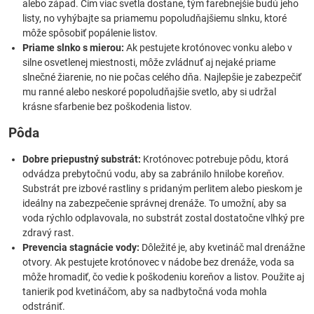
alebo západ. Čím viac svetla dostane, tým farebnejšie budú jeho
listy, no vyhýbajte sa priamemu popoludňajšiemu slnku, ktoré
môže spôsobiť popálenie listov.
Priame slnko s mierou:
Ak pestujete krotónovec vonku alebo v
silne osvetlenej miestnosti, môže zvládnuť aj nejaké priame
slnečné žiarenie, no nie počas celého dňa. Najlepšie je zabezpečiť
mu ranné alebo neskoré popoludňajšie svetlo, aby si udržal
krásne sfarbenie bez poškodenia listov.
Pôda
Dobre priepustný substrát:
Krotónovec potrebuje pôdu, ktorá
odvádza prebytočnú vodu, aby sa zabránilo hnilobe koreňov.
Substrát pre izbové rastliny s pridaným perlitem alebo pieskom je
ideálny na zabezpečenie správnej drenáže. To umožní, aby sa
voda rýchlo odplavovala, no substrát zostal dostatočne vlhký pre
zdravý rast.
Prevencia stagnácie vody:
Dôležité je, aby kvetináč mal drenážne
otvory. Ak pestujete krotónovec v nádobe bez drenáže, voda sa
môže hromadiť, čo vedie k poškodeniu koreňov a listov. Použite aj
tanierik pod kvetináčom, aby sa nadbytočná voda mohla
odstrániť.