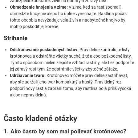
zabezpečíte dostatok živín na bohatý a zdravý rast.
Obmedzenie hnojenia v zime:
V zime, keď sa rast spomalí,
obmedzte hnojenie alebo ho úplne vynechajte. Rastlina počas
tohto obdobia nevyžaduje veľa živín a nadbytočné hnojivo by
mohlo poškodiť jej korene.
Strihanie
Odstraňovanie poškodených listov:
Pravidelne kontrolujte listy
krotónovca a odstráňte všetky suché, žlté alebo poškodené listy.
Týmto spôsobom nielen zlepšíte vzhľad rastliny, ale tiež podporíte
jej zdravý rast tým, že odstránite všetky zbytočné záťaže.
Udržiavanie tvaru:
Krotónovec môžete pravidelne zastrihávať,
aby ste udržali jeho tvar kompaktný a hustý. Pravidelný rez
podporí nový rast a zabráni tomu, aby rastlina bola príliš vysoká
alebo nepravidelná.
Často kladené otázky
1. Ako často by som mal polievať krotónovec?