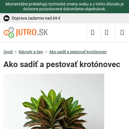
Momentálne prebiehajú technické zmeny webu a z tohto dôvodu je
dočasne pozastavené dokončenie objednávok.
Doprava zadarmo nad 69 €
Úvod
Návody a tipy
Ako sadiť a pestovať krotónovec
Ako sadiť a pestovať krotónovec