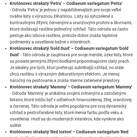
Krotónovec strakatý 'Petra' – Codiaeum variegatum 'Petra'
- Odroda 'Petra' je jednou z najobľúbenejších pre svoje veľké
oválne listy s výraznou žilnatinou. Listy sú sýtozelené s
kontrastnými žltými, červenými a oranžovými pruhmi a škvrnami,
ktoré dodávajú rastline jedinečný vzhľad. Táto odroda sa často
pestuje ako izbová rastlina, pretože dobre znáša teplotné
podmienky a osvetlenie bežné v interiéroch.
Krotónovec strakatý 'Gold Dust' – Codiaeum variegatum 'Gold
Dust'
- Táto odroda je zaujímavá pre svoje menšie, úzke listy, ktoré
sú posiate jemnými žltými bodkami pripomínajúcimi zlatý prach.
Je ideálny pre tých, ktorí preferujú subtílnejší vzhľad, no stále
chcú rastlinu s výrazným dekoratívnym efektom. Je menej
náročný na pestovanie a znáša mierne zatienené priestory.
Krotónovec strakatý 'Mammy' – Codiaeum variegatum 'Mammy'
- Odroda 'Mammy' je unikátna svojimi zvlnenými a zatočenými
listami, ktoré môžu byť v odtieňoch tmavozelenej, žltej, oranžovej
a červenej. Táto odroda je veľmi populárna pre svoj dynamický
vzhľad a pestrofarebné listy, ktoré menia farbu podľa veku a
osvetlenia. Hodí sa do moderných interiérov, kde vynikne ako
solitér.
Krotónovec strakatý 'Red Iceton' – Codiaeum variegatum 'Red