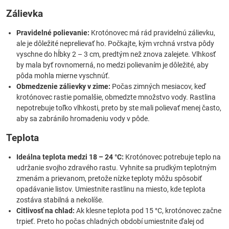
Zálievka
Pravidelné polievanie:
Krotónovec má rád pravidelnú zálievku,
ale je dôležité neprelievať ho. Počkajte, kým vrchná vrstva pôdy
vyschne do hĺbky 2 – 3 cm, predtým než znova zalejete. Vlhkosť
by mala byť rovnomerná, no medzi polievaním je dôležité, aby
pôda mohla mierne vyschnúť.
Obmedzenie zálievky v zime:
Počas zimných mesiacov, keď
krotónovec rastie pomalšie, obmedzte množstvo vody. Rastlina
nepotrebuje toľko vlhkosti, preto by ste mali polievať menej často,
aby sa zabránilo hromadeniu vody v pôde.
Teplota
Ideálna teplota medzi 18 – 24 °C:
Krotónovec potrebuje teplo na
udržanie svojho zdravého rastu. Vyhnite sa prudkým teplotným
zmenám a prievanom, pretože nízke teploty môžu spôsobiť
opadávanie listov. Umiestnite rastlinu na miesto, kde teplota
zostáva stabilná a nekolíše.
Citlivosť na chlad:
Ak klesne teplota pod 15 °C, krotónovec začne
trpieť. Preto ho počas chladných období umiestnite ďalej od