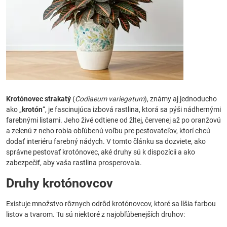
Krotónovec strakatý
(
Codiaeum variegatum
), známy aj jednoducho
ako „
krotón
“, je fascinujúca izbová rastlina, ktorá sa pýši nádhernými
farebnými listami. Jeho živé odtiene od žltej, červenej až po oranžovú
a zelenú z neho robia obľúbenú voľbu pre pestovateľov, ktorí chcú
dodať interiéru farebný nádych. V tomto článku sa dozviete, ako
správne pestovať krotónovec, aké druhy sú k dispozícii a ako
zabezpečiť, aby vaša rastlina prosperovala.
Druhy krotónovcov
Existuje množstvo rôznych odrôd krotónovcov, ktoré sa líšia farbou
listov a tvarom. Tu sú niektoré z najobľúbenejších druhov: