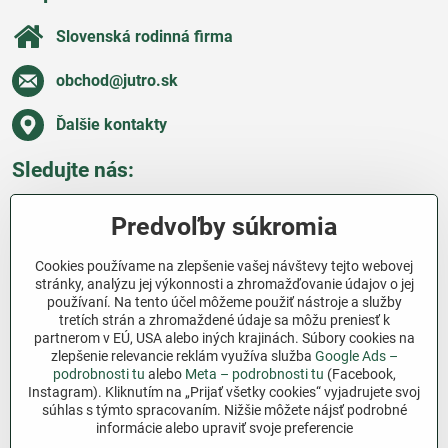
Slovenská rodinná firma
obchod​@jutro​.sk
Ďalšie kontakty
Sledujte nás:
Facebook
Pinterest
Instagram
Blog
Predvoľby súkromia
Všetko o nákupe
Cookies používame na zlepšenie vašej návštevy tejto webovej
stránky, analýzu jej výkonnosti a zhromažďovanie údajov o jej
používaní. Na tento účel môžeme použiť nástroje a služby
Ďakujeme za podporu
tretích strán a zhromaždené údaje sa môžu preniesť k
partnerom v EÚ, USA alebo iných krajinách. Súbory cookies na
Sme slovenský e-shop bez dotácií​. Fungujeme len
zlepšenie relevancie reklám využíva služba
Google Ads –
vďaka vám – ľuďom, ktorí veria v poctivú prácu a
podrobnosti tu
alebo
Meta – podrobnosti tu
(Facebook,
lásku k pôde​. Každý nákup na Jutro​.sk nám pomáha
Instagram). Kliknutím na „Prijať všetky cookies“ vyjadrujete svoj
súhlas s týmto spracovaním. Nižšie môžete nájsť podrobné
pokračovať v tom, čo má zmysel – pomáhať
informácie alebo upraviť svoje preferencie
záhradkárom zadarmo a srdcom​.