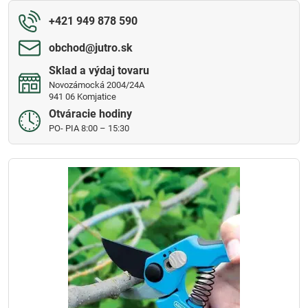
+421 949 878 590
obchod​@jutro​.sk
Sklad a výdaj tovaru
Novozámocká 2004/24A
941 06 Komjatice
Otváracie hodiny
PO- PIA 8:00 – 15:30