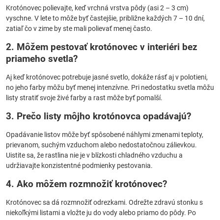
Krotónovec polievajte, keď vrchná vrstva pôdy (asi 2 – 3 cm)
vyschne. V lete to môže byť častejšie, približne každých 7 – 10 dní,
zatiaľ čo v zime by ste mali polievať menej často.
2. Môžem pestovať krotónovec v interiéri bez
priameho svetla?
Aj keď krotónovec potrebuje jasné svetlo, dokáže rásť aj v polotieni,
no jeho farby môžu byť menej intenzívne. Pri nedostatku svetla môžu
listy stratiť svoje živé farby a rast môže byť pomalší.
3. Prečo listy môjho krotónovca opadávajú?
Opadávanie listov môže byť spôsobené náhlymi zmenami teploty,
prievanom, suchým vzduchom alebo nedostatočnou zálievkou.
Uistite sa, že rastlina nie je v blízkosti chladného vzduchu a
udržiavajte konzistentné podmienky pestovania.
4. Ako môžem rozmnožiť krotónovec?
Krotónovec sa dá rozmnožiť odrezkami. Odrežte zdravú stonku s
niekoľkými listami a vložte ju do vody alebo priamo do pôdy. Po