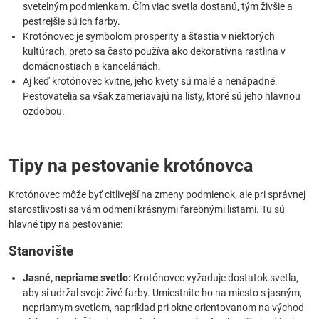
svetelným podmienkam. Čím viac svetla dostanú, tým živšie a
pestrejšie sú ich farby.
Krotónovec je symbolom prosperity a šťastia v niektorých
kultúrach, preto sa často používa ako dekoratívna rastlina v
domácnostiach a kanceláriách.
Aj keď krotónovec kvitne, jeho kvety sú malé a nenápadné.
Pestovatelia sa však zameriavajú na listy, ktoré sú jeho hlavnou
ozdobou.
Tipy na pestovanie krotónovca
Krotónovec môže byť citlivejší na zmeny podmienok, ale pri správnej
starostlivosti sa vám odmení krásnymi farebnými listami. Tu sú
hlavné tipy na pestovanie:
Stanovište
Jasné, nepriame svetlo:
Krotónovec vyžaduje dostatok svetla,
aby si udržal svoje živé farby. Umiestnite ho na miesto s jasným,
nepriamym svetlom, napríklad pri okne orientovanom na východ