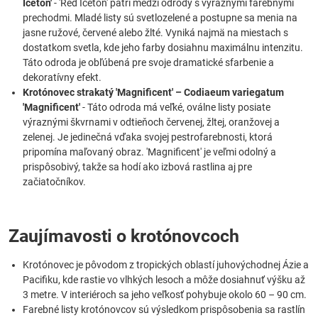
Iceton'
- 'Red Iceton' patrí medzi odrody s výraznými farebnými
prechodmi. Mladé listy sú svetlozelené a postupne sa menia na
jasne ružové, červené alebo žlté. Vyniká najmä na miestach s
dostatkom svetla, kde jeho farby dosiahnu maximálnu intenzitu.
Táto odroda je obľúbená pre svoje dramatické sfarbenie a
dekoratívny efekt.
Krotónovec strakatý 'Magnificent' – Codiaeum variegatum
'Magnificent'
- Táto odroda má veľké, oválne listy posiate
výraznými škvrnami v odtieňoch červenej, žltej, oranžovej a
zelenej. Je jedinečná vďaka svojej pestrofarebnosti, ktorá
pripomína maľovaný obraz. 'Magnificent' je veľmi odolný a
prispôsobivý, takže sa hodí ako izbová rastlina aj pre
začiatočníkov.
Zaujímavosti o krotónovcoch
Krotónovec je pôvodom z tropických oblastí juhovýchodnej Ázie a
Pacifiku, kde rastie vo vlhkých lesoch a môže dosiahnuť výšku až
3 metre. V interiéroch sa jeho veľkosť pohybuje okolo 60 – 90 cm.
Farebné listy krotónovcov sú výsledkom prispôsobenia sa rastlín