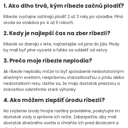
1. Ako dlho trvá, kým ríbezle začnú plodiť?
Ríbezle zvyčajne začínajú plodiť 2 až 3 roky po výsadbe. Plná
úroda sa očakáva po 4 až 5 rokoch.
2. Kedy je najlepší čas na zber ríbezlí?
Ríbezle sa zberajú v lete, najčastejšie od júna do júla. Plody
by mali byť plne vyzreté a ľahko sa oddeliť od vetvy.
3. Prečo moje ríbezle neplodia?
Ak ríbezle neplodia, môže to byť spôsobené nedostatočným
slnečným svetlom, nesprávnou starostlivosťou o pôdu alebo
nedostatkom rezu. Uistite sa, že majú dostatok priestoru a
starostlivo odstrihnite staré výhonky.
4. Ako môžem zlepšiť úrodu ríbezlí?
Na zvýšenie úrody hnojte rastliny pravidelne, poskytujte im
dostatok vody a správne ich režte. Zabezpečte, aby mali
dostatok slnečného svetla a chráňte ich pred škodcami a