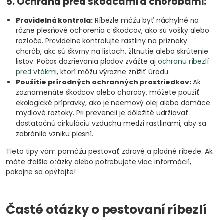
5. Ochrana pred škodcami a chorobami:
Pravidelná kontrola:
Ríbezle môžu byť náchylné na
rôzne plesňové ochorenia a škodcov, ako sú vošky alebo
roztoče. Pravidelne kontrolujte rastliny na príznaky
chorôb, ako sú škvrny na listoch, žltnutie alebo skrútenie
listov. Počas dozrievania plodov zvážte aj
ochranu ríbezlí
pred vtákmi
, ktorí môžu výrazne znížiť úrodu.
Použitie prírodných ochranných prostriedkov:
Ak
zaznamenáte škodcov alebo choroby, môžete použiť
ekologické prípravky, ako je neemový olej alebo domáce
mydlové roztoky. Pri prevencii je dôležité udržiavať
dostatočnú cirkuláciu vzduchu medzi rastlinami, aby sa
zabránilo vzniku plesní.
Tieto tipy vám pomôžu pestovať zdravé a plodné ríbezle. Ak
máte ďalšie otázky alebo potrebujete viac informácií,
pokojne sa opýtajte!
Časté otázky o pestovaní ríbezlí