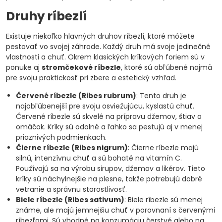
Druhy ríbezlí
Existuje niekoľko hlavných druhov ríbezlí, ktoré môžete
pestovať vo svojej záhrade. Každý druh má svoje jedinečné
vlastnosti a chuť. Okrem klasických kríkových foriem sú v
ponuke aj
stromčekové ríbezle
, ktoré sú obľúbené najmä
pre svoju praktickosť pri zbere a estetický vzhľad.
Červené ríbezle (Ribes rubrum)
: Tento druh je
najobľúbenejší pre svoju osviežujúcu, kyslastú chuť.
Červené ríbezle sú skvelé na prípravu džemov, štiav a
omáčok. Kríky sú odolné a ľahko sa pestujú aj v menej
priaznivých podmienkach.
Čierne ríbezle (Ribes nigrum)
: Čierne ríbezle majú
silnú, intenzívnu chuť a sú bohaté na vitamín C.
Používajú sa na výrobu sirupov, džemov a likérov. Tieto
kríky sú náchylnejšie na plesne, takže potrebujú dobré
vetranie a správnu starostlivosť.
Biele ríbezle (Ribes sativum)
: Biele ríbezle sú menej
známe, ale majú jemnejšiu chuť v porovnaní s červenými
ríbezľami. Sú vhodné na konzumáciu čerstvé alebo na