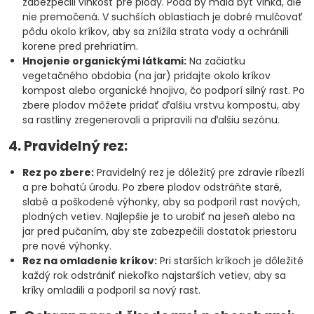
zabezpečili vlhkosť pre plody. Pôda by mala byť vlhká, ale
nie premočená. V suchších oblastiach je dobré mulčovať
pôdu okolo kríkov, aby sa znížila strata vody a ochránili
korene pred prehriatím.
Hnojenie organickými látkami:
Na začiatku
vegetačného obdobia (na jar) pridajte okolo kríkov
kompost alebo organické hnojivo, čo podporí silný rast. Po
zbere plodov môžete pridať ďalšiu vrstvu kompostu, aby
sa rastliny zregenerovali a pripravili na ďalšiu sezónu.
4. Pravidelný rez:
Rez po zbere:
Pravidelný rez je dôležitý pre zdravie ríbezlí
a pre bohatú úrodu. Po zbere plodov odstráňte staré,
slabé a poškodené výhonky, aby sa podporil rast nových,
plodných vetiev. Najlepšie je to urobiť na jeseň alebo na
jar pred pučaním, aby ste zabezpečili dostatok priestoru
pre nové výhonky.
Rez na omladenie kríkov:
Pri starších kríkoch je dôležité
každý rok odstrániť niekoľko najstarších vetiev, aby sa
kríky omladili a podporil sa nový rast.