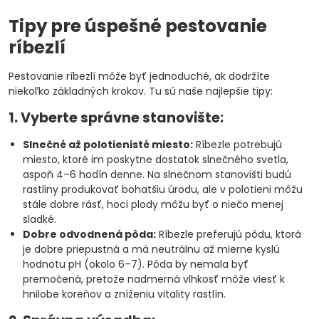
Tipy pre úspešné pestovanie
ríbezlí
Pestovanie ríbezlí môže byť jednoduché, ak dodržíte
niekoľko základných krokov. Tu sú naše najlepšie tipy:
1. Vyberte správne stanovište:
Slnečné až polotienisté miesto:
Ríbezle potrebujú
miesto, ktoré im poskytne dostatok slnečného svetla,
aspoň 4–6 hodín denne. Na slnečnom stanovišti budú
rastliny produkovať bohatšiu úrodu, ale v polotieni môžu
stále dobre rásť, hoci plody môžu byť o niečo menej
sladké.
Dobre odvodnená pôda:
Ríbezle preferujú pôdu, ktorá
je dobre priepustná a má neutrálnu až mierne kyslú
hodnotu pH (okolo 6–7). Pôda by nemala byť
premočená, pretože nadmerná vlhkosť môže viesť k
hnilobe koreňov a zníženiu vitality rastlín.