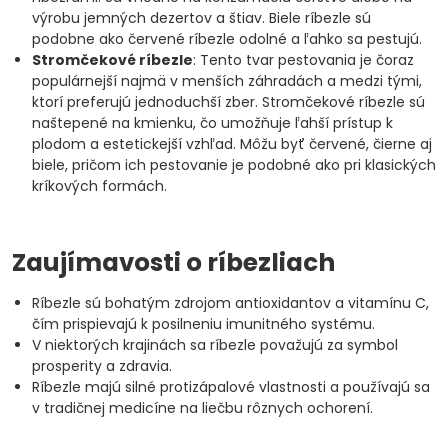
výrobu jemných dezertov a štiav. Biele ríbezle sú
podobne ako červené ríbezle odolné a ľahko sa pestujú.
Stromčekové ríbezle
: Tento tvar pestovania je čoraz
populárnejší najmä v menších záhradách a medzi tými,
ktorí preferujú jednoduchší zber. Stromčekové ríbezle sú
naštepené na kmienku, čo umožňuje ľahší prístup k
plodom a estetickejší vzhľad. Môžu byť červené, čierne aj
biele, pričom ich pestovanie je podobné ako pri klasických
kríkových formách.
Zaujímavosti o ríbezliach
Ríbezle sú bohatým zdrojom antioxidantov a vitamínu C,
čím prispievajú k posilneniu imunitného systému.
V niektorých krajinách sa ríbezle považujú za symbol
prosperity a zdravia.
Ríbezle majú silné protizápalové vlastnosti a používajú sa
v tradičnej medicíne na liečbu rôznych ochorení.