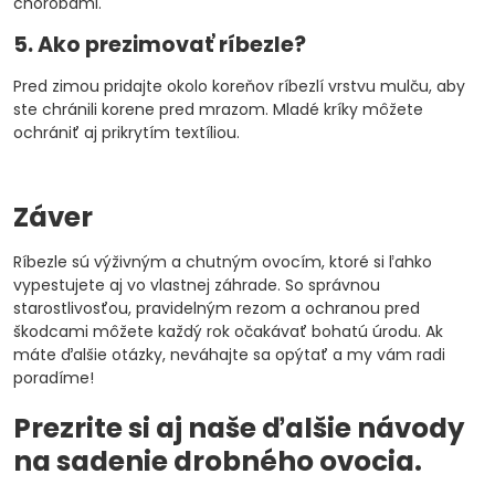
chorobami.
5. Ako prezimovať ríbezle?
Pred zimou pridajte okolo koreňov ríbezlí vrstvu mulču, aby
ste chránili korene pred mrazom. Mladé kríky môžete
ochrániť aj prikrytím textíliou.
Záver
Ríbezle sú výživným a chutným ovocím, ktoré si ľahko
vypestujete aj vo vlastnej záhrade. So správnou
starostlivosťou, pravidelným rezom a ochranou pred
škodcami môžete každý rok očakávať bohatú úrodu. Ak
máte ďalšie otázky, neváhajte sa opýtať a my vám radi
poradíme!
Prezrite si aj naše ďalšie návody
na sadenie drobného ovocia.