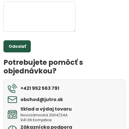
Odoslať
Potrebujete pomôcť s
objednávkou?
+421 952 563 791
obchod​@jutro​.sk
Sklad a výdaj tovaru
Novozámocká 2004/24A
941 06 Komjatice
Zákaznícka podpora