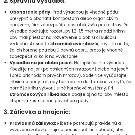
2. Správna výsadba:
Obohatenie pôdy:
Pred výsadbou je vhodné pôdu
prekypriť a obohatiť kompostom alebo organickým
hnojivom, čím zabezpečíte dostatok živín pre rastliny. Pri
výsadbe dodržujte rozostupy 1,2–1,5 metra medzi kríkmi,
aby mali priestor na rozvetvenie a dobrú cirkuláciu
vzduchu. Ak sadíte
stromčekové ríbezle
, myslite na to,
že ich korene potrebujú pevnú oporu, preto je vhodné
zabezpečiť aj kolík na vyviazanie.
Výsadba na jar alebo jeseň:
Najlepší čas na výsadbu
ríbezlí je na jar (po posledných mrazoch) alebo na jeseň
(pred príchodom prvých mrazov). Sadenice vysádzajte
hlbšie do pôdy tak, aby boli korene dostatočne zakryté, čo
pomôže kríku vytvoriť silné koreňové systémy. Pri
stromčekových ríbezliach
dbajte aj na to, aby miesto
štepenia zostalo nad povrchom pôdy.
3. Zálievka a hnojenie:
Pravidelná zálievka:
Ríbezle potrebujú pravidelnú a
vyváženú zálievku, najmä počas suchších období, aby