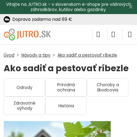
Vitajte na JUTRO.sk - v slovenskom e-shope pre vášnivých
✕
záhradkárov, kutilov alebo gazdinky.
Doprava zadarmo nad 69 €
Úvod
Návody a tipy
Ako sadiť a pestovať ríbezle
Ako sadiť a pestovať ríbezle
Prírodná
Choroby a
Odrody
ochrana
škodcovia
Zdravotné
História
výhody