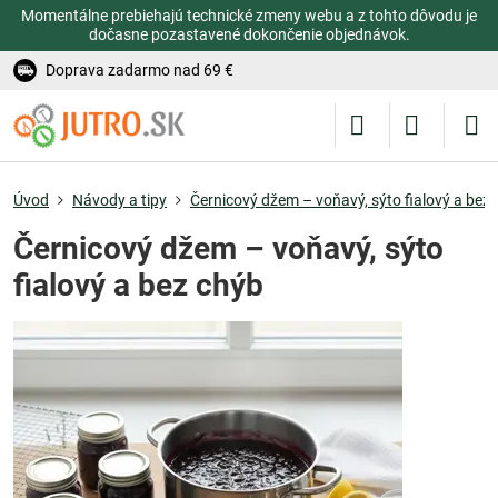
Momentálne prebiehajú technické zmeny webu a z tohto dôvodu je
dočasne pozastavené dokončenie objednávok.
Doprava zadarmo nad 69 €
Úvod
Návody a tipy
Černicový džem – voňavý, sýto fialový a bez
Černicový džem – voňavý, sýto
fialový a bez chýb