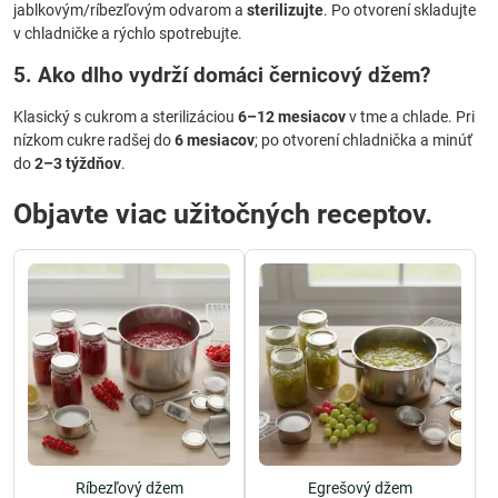
jablkovým/ríbezľovým odvarom a
sterilizujte
. Po otvorení skladujte
v chladničke a rýchlo spotrebujte.
5. Ako dlho vydrží domáci
černicový džem
?
Klasický s cukrom a sterilizáciou
6–12 mesiacov
v tme a chlade. Pri
nízkom cukre radšej do
6 mesiacov
; po otvorení chladnička a minúť
do
2–3 týždňov
.
Objavte viac užitočných receptov.
Ríbezľový džem
Egrešový džem