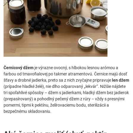
Černicový džem
je výrazne ovocný, s hlbokou lesnou arómou a
farbou od tmavofialovej po takmer atramentovú. Černice majú dosť
šťavy a drobné jadierka, preto sa z nich zvyčajne pripravuje
len džem
(prípadne hladké želé), nie dlho odparovaný „lekvár“. Nižšie nájdete
tri spoľahlivé spôsoby – džem s jadierkami, hladký džem bez jadierok
(prepasírovaný) a pohodlný pečený džem z rúry – vždy s presnými
pomermi, tipmi k pektínu, želírovaciemu bodu, sterilizácii a
bezpečnému skladovaniu.