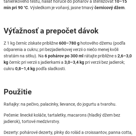
tanierikového testu, naliať horúce do pohárov a sterilizovať
10–15
min pri 90 °C
. Výsledkom je voňavý, jasne tmavý
černicový džem
.
Výťažnosť a prepočet dávok
Z 1 kg černíc získate približne
600–780 g
hotového džemu (podľa
odparenia a cukru; pri bezjadierkovej verzii o niečo menej kvôli
stratám na sitku). Na
6 pohárov po 300 ml
rátajte približne s
2,6–3,0
kg
černíc pri verzii s jadierkami a
3,0–3,4 kg
pri verzii bez jadierok;
cukru
0,8–1,4 kg
podľa sladkosti.
Použitie
Raňajky: na pečivo, palacinky, lievance, do jogurtu a tvarohu.
Pečenie: linecké koláče, tartaletky, macarons (hladký džem bez
jadierok), tortové medzivrstvy.
Dezerty: pohárové dezerty, plnky do rolád a croissantov, panna cotta,