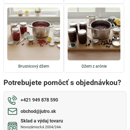
Brusnicový džem
Džem z arónie
Potrebujete pomôcť s objednávkou?
+421 949 878 590
obchod​@jutro​.sk
Sklad a výdaj tovaru
Novozámocká 2004/24A