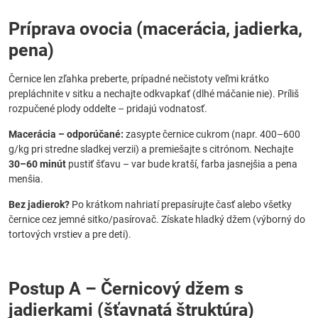
Príprava ovocia (macerácia, jadierka,
pena)
Černice len zľahka preberte, prípadné nečistoty veľmi krátko
prepláchnite v sitku a nechajte odkvapkať (dlhé máčanie nie). Príliš
rozpučené plody oddelte – pridajú vodnatosť.
Macerácia – odporúčané:
zasypte černice cukrom (napr. 400–600
g/kg pri stredne sladkej verzii) a premiešajte s citrónom. Nechajte
30–60 minút
pustiť šťavu – var bude kratší, farba jasnejšia a pena
menšia.
Bez jadierok?
Po krátkom nahriatí prepasírujte časť alebo všetky
černice cez jemné sitko/pasírovač. Získate hladký džem (výborný do
tortových vrstiev a pre deti).
Postup A – Černicový džem s
jadierkami (šťavnatá štruktúra)