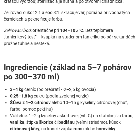
kratšou výdržou; sterilizácia je nutná a po otvorení chladnička.
Želírovací cukor 2:1 alebo 3:1: skracuje var, pomáha pri vodnatých
černiciach a pekne fixuje farbu.
Želírovací bod:
orientačne pri
104–105 °C
. Bez teplomera
„tanierikový test“ – kvapka na studenom tanieriku po pár sekundách
pružne tuhne a nesteká.
Ingrediencie (základ na 5–7 pohárov
po 300–370 ml)
3–4 kg
černíc (po prebratí ~2–2,6 kg ovocia)
0,25–1,8 kg
cukru (podľa zvolenej verzie)
Šťava z 1–2 citrónov
alebo 10–15 g kyseliny citrónovej (chuť,
farba, pomoc pektínu)
Voliteľne: 1–2 g kyseliny askorbovej (vit. C) na stabilnejšiu farbu,
vanilka
, štipka
škorice
či
badiánu
(veľmi striedmo), kúsok
citrónovej kôry
, na konci kvapka
rumu
alebo
borovičky