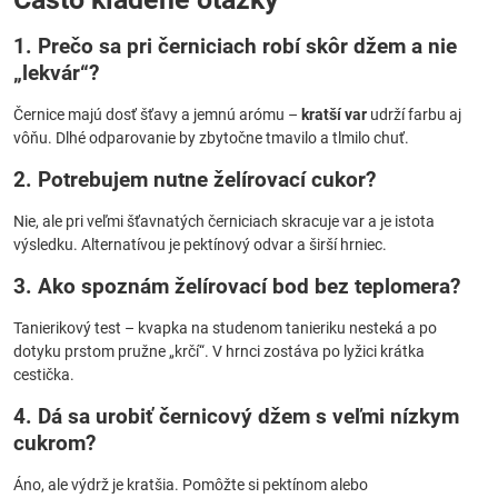
1. Prečo sa pri černiciach robí skôr džem a nie
„lekvár“?
Černice majú dosť šťavy a jemnú arómu –
kratší var
udrží farbu aj
vôňu. Dlhé odparovanie by zbytočne tmavilo a tlmilo chuť.
2. Potrebujem nutne želírovací cukor?
Nie, ale pri veľmi šťavnatých černiciach skracuje var a je istota
výsledku. Alternatívou je pektínový odvar a širší hrniec.
3. Ako spoznám želírovací bod bez teplomera?
Tanierikový test – kvapka na studenom tanieriku nesteká a po
dotyku prstom pružne „krčí“. V hrnci zostáva po lyžici krátka
cestička.
4. Dá sa urobiť černicový džem s veľmi nízkym
cukrom?
Áno, ale výdrž je kratšia. Pomôžte si pektínom alebo