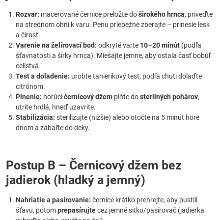
Rozvar:
macerované černice preložte do
širokého hrnca
, priveďte
na strednom ohni k varu. Penu priebežne zberajte – prinesie lesk
a čírosť.
Varenie na želírovací bod:
odkryté varte
10–20 minút
(podľa
šťavnatosti a šírky hrnca). Miešajte jemne, aby ostala časť bobúľ
celistvá.
Test a doladenie:
urobte tanierikový test, podľa chuti dolaďte
citrónom.
Plnenie:
horúci
černicový džem
plňte do
sterilných pohárov
,
utrite hrdlá, hneď uzavrite.
Stabilizácia:
sterilizujte (nižšie) alebo otočte na 5 minút hore
dnom a zabaľte do deky.
Postup B – Černicový džem bez
jadierok (hladký a jemný)
Nahriatie a pasírovanie:
černice krátko prehrejte, aby pustili
šťavu, potom
prepasírujte
cez jemné sitko/pasírovač (jadierka