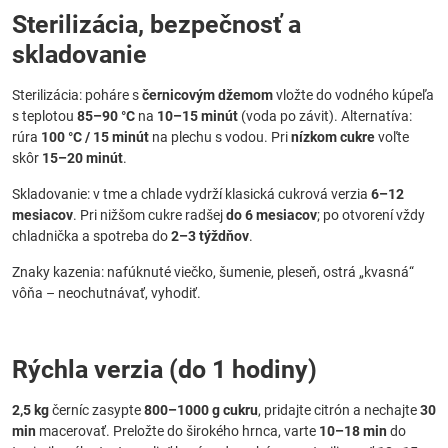
Sterilizácia, bezpečnosť a
skladovanie
Sterilizácia: poháre s
černicovým džemom
vložte do vodného kúpeľa
s teplotou
85–90 °C
na
10–15 minút
(voda po závit). Alternatíva:
rúra
100 °C / 15 minút
na plechu s vodou. Pri
nízkom cukre
voľte
skôr
15–20 minút
.
Skladovanie: v tme a chlade vydrží klasická cukrová verzia
6–12
mesiacov
. Pri nižšom cukre radšej
do 6 mesiacov
; po otvorení vždy
chladnička a spotreba do
2–3 týždňov
.
Znaky kazenia: nafúknuté viečko, šumenie, pleseň, ostrá „kvasná“
vôňa – neochutnávať, vyhodiť.
Rýchla verzia (do 1 hodiny)
2,5 kg
černíc zasypte
800–1000 g cukru
, pridajte citrón a nechajte
30
min
macerovať. Preložte do širokého hrnca, varte
10–18 min
do