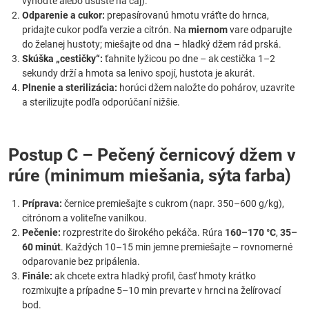
vyhoďte alebo usušte na čaj).
Odparenie a cukor:
prepasírovanú hmotu vráťte do hrnca,
pridajte cukor podľa verzie a citrón. Na
miernom
vare odparujte
do želanej hustoty; miešajte od dna – hladký džem rád prská.
Skúška „cestičky“:
ťahnite lyžicou po dne – ak cestička 1–2
sekundy drží a hmota sa lenivo spojí, hustota je akurát.
Plnenie a sterilizácia:
horúci džem naložte do pohárov, uzavrite
a sterilizujte podľa odporúčaní nižšie.
Postup C – Pečený černicový džem v
rúre (minimum miešania, sýta farba)
Príprava:
černice premiešajte s cukrom (napr. 350–600 g/kg),
citrónom a voliteľne vanilkou.
Pečenie:
rozprestrite do širokého pekáča. Rúra
160–170 °C
,
35–
60 minút
. Každých 10–15 min jemne premiešajte – rovnomerné
odparovanie bez pripálenia.
Finále:
ak chcete extra hladký profil, časť hmoty krátko
rozmixujte a prípadne 5–10 min prevarte v hrnci na želírovací
bod.