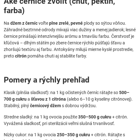
Aké černice zvoliť (chuť, pektín,
farba)
Na
džem z černíc
voľte
plne zrelé, pevné
plody so sýtou vôňou.
Záhradné beztrnné odrody mívajú viac dužiny a menej jadierok; lesné
černice prinášajú intenzívnejšiu arómu a tmavšiu farbu. Čerstvosť je
kľúčová – dlhým státím po zbere černice rýchlo púšťajú šťavu a
zhoršujú textúru aj farbu. Antokyány milujú mierne kyslé prostredie,
preto
citrón
pomáha chuti aj stabilite farby.
Pomery a rýchly prehľad
Klasik (plnšia sladkosť): na 1 kg očistených černíc rátajte so
500–
700 g cukru
a
šťavou z 1 citróna
(alebo 6–10 g kyseliny citrónovej).
Stabilný, plný
černicový džem
s dobrou výdržou.
Stredne sladký: na 1 kg ovocia použite
350–500 g cukru
+ citrón.
Vyvážená sladkosť, pri sterilizácii veľmi slušná trvanlivosť.
Nízky cukor: na 1 kg ovocia
250–350 g cukru
+ citrón. Rátajte s