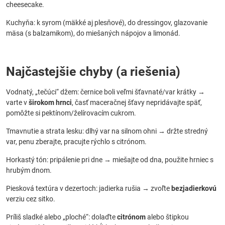
cheesecake.
Kuchyňa: k syrom (mäkké aj plesňové), do dressingov, glazovanie
mäsa (s balzamikom), do miešaných nápojov a limonád.
Najčastejšie chyby (a riešenia)
Vodnatý, „tečúci“ džem: černice boli veľmi šťavnaté/var krátky →
varte v
širokom hrnci
, časť maceračnej šťavy nepridávajte späť,
pomôžte si pektínom/želírovacím cukrom.
Tmavnutie a strata lesku: dlhý var na silnom ohni → držte stredný
var, penu zberajte, pracujte rýchlo s citrónom.
Horkastý tón: pripálenie pri dne → miešajte od dna, použite hrniec s
hrubým dnom.
Piesková textúra v dezertoch: jadierka rušia → zvoľte
bezjadierkovú
verziu cez sitko.
Príliš sladké alebo „ploché“: dolaďte
citrónom
alebo štipkou