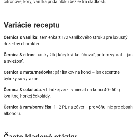
citrónovej kôry; vanilka pridá hĺbku bez extra sladkosti.
Variácie receptu
Černica & vanilka:
semienka z 1/2 vanilkového struku pre luxusný
dezertný charakter.
Černica & citrus:
pásiky žltej kôry krátko lúhovať, potom vybrať – jas
a sviežosť.
Černica & mäta/medovka:
pár lístkov na konci – len decentne,
bylinky sú výrazné.
Černica & čokoláda:
v hladkej verzii vmiešať na konci 40–60 g
kvalitnej horkej čokolády.
Černica & rum/borovička:
1–2 PL na záver – pre vôňu, nie pre obsah
alkoholu.
Často kladené otázky