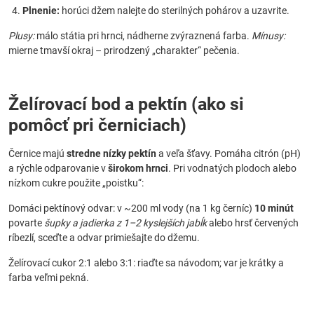
Plnenie:
horúci džem nalejte do sterilných pohárov a uzavrite.
Plusy:
málo státia pri hrnci, nádherne zvýraznená farba.
Mínusy:
mierne tmavší okraj – prirodzený „charakter“ pečenia.
Želírovací bod a pektín (ako si
pomôcť pri černiciach)
Černice majú
stredne nízky pektín
a veľa šťavy. Pomáha citrón (pH)
a rýchle odparovanie v
širokom hrnci
. Pri vodnatých plodoch alebo
nízkom cukre použite „poistku“:
Domáci pektínový odvar: v ~200 ml vody (na 1 kg černíc)
10 minút
povarte
šupky a jadierka z 1–2 kyslejších jabĺk
alebo hrsť červených
ríbezlí, sceďte a odvar primiešajte do džemu.
Želírovací cukor 2:1 alebo 3:1: riaďte sa návodom; var je krátky a
farba veľmi pekná.