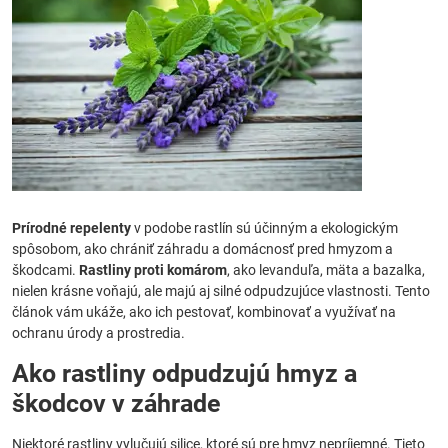
Prírodné repelenty
v podobe rastlín sú účinným a ekologickým
spôsobom, ako chrániť záhradu a domácnosť pred hmyzom a
škodcami.
Rastliny proti komárom
, ako levanduľa, mäta a bazalka,
nielen krásne voňajú, ale majú aj silné odpudzujúce vlastnosti. Tento
článok vám ukáže, ako ich pestovať, kombinovať a využívať na
ochranu úrody a prostredia.
Ako rastliny odpudzujú hmyz a
škodcov v záhrade
Niektoré rastliny vylučujú silice, ktoré sú pre hmyz nepríjemné. Tieto