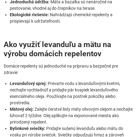
Jednoduchá údržba:
Mäta a bazalka sú nenáročné na
pestovanie, vhodné aj do črepníkov na terase.
Ekologické riešenie:
Nahrádzajú chemické repelenty a
prispievajú k udržateľnosti.
Ako využiť levanduľu a mätu na
výrobu domácich repelentov
Domáce repelenty sú jednoduché na prípravu a bezpečné pre
zdravie:
Levanduľový sprej:
Prevarte vodu s levanduľovými kvetmi,
nechajte vychladnúť a pridajte pár kvapiek levanduľového
esenciálneho oleja. Používajte na postrek pokožky alebo
prostredia.
Mätový olej:
Zalejte čerstvé listy mäty olivovým olejom a nechajte
lúhovať 2 týždne. Olej aplikujte na exponované miesta ako
prirodzený repelent.
Bylinkové sviečky:
Pridajte sušenú levanduľu alebo mätu do
vosku pri výrobe sviečok. Sviečky odpudzujú hmyz a zároveň