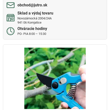
obchod​@jutro​.sk
Sklad a výdaj tovaru
Novozámocká 2004/24A
941 06 Komjatice
Otváracie hodiny
PO- PIA 8:00 – 15:30