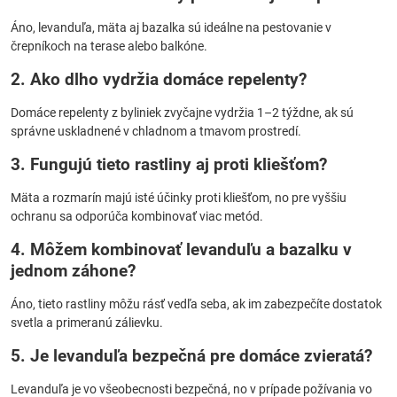
Áno, levanduľa, mäta aj bazalka sú ideálne na pestovanie v
črepníkoch na terase alebo balkóne.
2. Ako dlho vydržia domáce repelenty?
Domáce repelenty z byliniek zvyčajne vydržia 1–2 týždne, ak sú
správne uskladnené v chladnom a tmavom prostredí.
3. Fungujú tieto rastliny aj proti kliešťom?
Mäta a rozmarín majú isté účinky proti kliešťom, no pre vyššiu
ochranu sa odporúča kombinovať viac metód.
4. Môžem kombinovať levanduľu a bazalku v
jednom záhone?
Áno, tieto rastliny môžu rásť vedľa seba, ak im zabezpečíte dostatok
svetla a primeranú zálievku.
5. Je levanduľa bezpečná pre domáce zvieratá?
Levanduľa je vo všeobecnosti bezpečná, no v prípade požívania vo