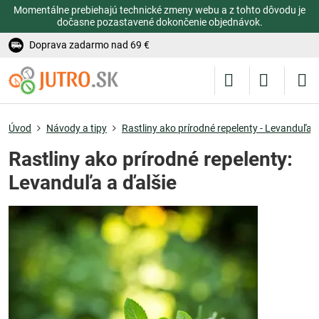
Momentálne prebiehajú technické zmeny webu a z tohto dôvodu je
dočasne pozastavené dokončenie objednávok.
Doprava zadarmo nad 69 €
Úvod
Návody a tipy
Rastliny ako prírodné repelenty - Levanduľa,
Rastliny ako prírodné repelenty:
Levanduľa a ďalšie