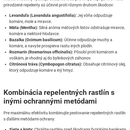
prirodzené repelenty sú účinné proti rôznym druhom škodcov:
Levanduľa (Lavandula angustifolia):
Jej vôňa odpudzuje
komáre, mole a mravce.
Mäta (Mentha):
Silná aróma mätových listov odstrašuje mravce,
komáre a niektoré hlodavce.
Bazalka (Ocimum basilicum):
Účinne odpudzuje muchy a
komáre, a navyše prospieva rastu iných plodín.
Rozmarín (Rosmarinus officinalis):
Pôsobí proti komárom a
voškám, je vhodný aj do bylinkových záhonov.
Citrónová tráva (Cymbopogon citratus):
Obsahuje citrónový olej,
ktorý odpudzuje komáre a iný hmyz.
Kombinácia repelentných rastlín s
inými ochrannými metódami
Pre maximálnu efektivitu kombinujte pestovanie repelentných rastlín
s ďalšími metódami ochrany:
Siete a kryty:
Chráňte rastliny pred škodcami fyzickými bariérami