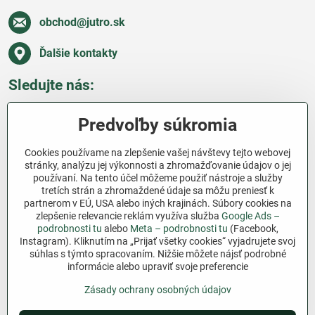
obchod​@jutro​.sk
Ďalšie kontakty
Sledujte nás:
Facebook
Pinterest
Instagram
Blog
Predvoľby súkromia
Všetko o nákupe
Cookies používame na zlepšenie vašej návštevy tejto webovej
stránky, analýzu jej výkonnosti a zhromažďovanie údajov o jej
používaní. Na tento účel môžeme použiť nástroje a služby
Ďakujeme za podporu
tretích strán a zhromaždené údaje sa môžu preniesť k
partnerom v EÚ, USA alebo iných krajinách. Súbory cookies na
Sme slovenský e-shop bez dotácií​. Fungujeme len
zlepšenie relevancie reklám využíva služba
Google Ads –
vďaka vám – ľuďom, ktorí veria v poctivú prácu a
podrobnosti tu
alebo
Meta – podrobnosti tu
(Facebook,
lásku k pôde​. Každý nákup na Jutro​.sk nám pomáha
Instagram). Kliknutím na „Prijať všetky cookies“ vyjadrujete svoj
súhlas s týmto spracovaním. Nižšie môžete nájsť podrobné
pokračovať v tom, čo má zmysel – pomáhať
informácie alebo upraviť svoje preferencie
záhradkárom zadarmo a srdcom​.
Zásady ochrany osobných údajov
©
2026
Copyright