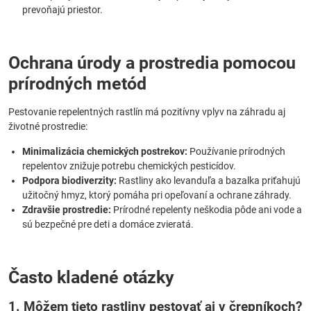
prevoňajú priestor.
Ochrana úrody a prostredia pomocou
prírodných metód
Pestovanie repelentných rastlín má pozitívny vplyv na záhradu aj
životné prostredie:
Minimalizácia chemických postrekov:
Používanie prírodných
repelentov znižuje potrebu chemických pesticídov.
Podpora biodiverzity:
Rastliny ako levanduľa a bazalka priťahujú
užitočný hmyz, ktorý pomáha pri opeľovaní a ochrane záhrady.
Zdravšie prostredie:
Prírodné repelenty neškodia pôde ani vode a
sú bezpečné pre deti a domáce zvieratá.
Často kladené otázky
1. Môžem tieto rastliny pestovať aj v črepníkoch?