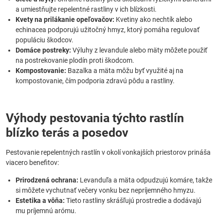
a umiestňujte repelentné rastliny v ich blízkosti.
Kvety na prilákanie opeľovačov:
Kvetiny ako nechtík alebo
echinacea podporujú užitočný hmyz, ktorý pomáha regulovať
populáciu škodcov.
Domáce postreky:
Výluhy z levandule alebo mäty môžete použiť
na postrekovanie plodín proti škodcom.
Kompostovanie:
Bazalka a mäta môžu byť využité aj na
kompostovanie, čím podporia zdravú pôdu a rastliny.
Výhody pestovania týchto rastlín
blízko terás a posedov
Pestovanie repelentných rastlín v okolí vonkajších priestorov prináša
viacero benefitov:
Prirodzená ochrana:
Levanduľa a mäta odpudzujú komáre, takže
si môžete vychutnať večery vonku bez nepríjemného hmyzu.
Estetika a vôňa:
Tieto rastliny skrášľujú prostredie a dodávajú
mu príjemnú arómu.