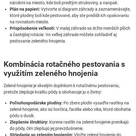
nárokmi na miesto, kde boli predtým strukoviny, a naopak.
Plán na papieri:
Vytvorte si diagram záhrady a zaznamenávajte,
ktoré plodiny boli kde pestované, aby ste predišli ich opakovaniu
na rovnakom mieste.
Prispôsobenie veľkosti:
V malej záhrade sa držte menších plôch
a častejšej rotácie. Vo veľkej záhrade môžete zohľadniť aj
pestovanie zeleného hnojenia.
Kombinácia rotačného pestovania s
využitím zeleného hnojenia
Zelené hnojenie je skvelým doplnkom k rotačnému pestovaniu,
pretože zlepšuje kvalitu pôdy a obohacuje ju o živiny:
Poľnohospodárske plodiny:
Po zbere plodín vysaďte rastliny na
zelené hnojenie, ako sú horčica, facélia alebo vika, ktoré obohatia
pôdu o dusík.
Zlepšenie štruktúry:
Korene rastlín na zelené hnojenie prenikajú
do pôdy, čím zlepšujú jej prevzdušnenie.
Striedanie so zeleným hnojením:
Vložte zelené hnojenie do