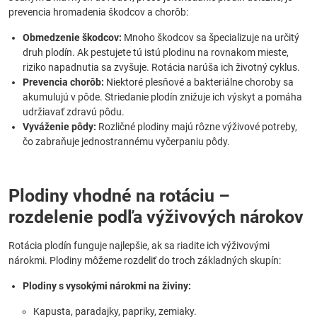
prevencia hromadenia škodcov a chorôb:
Obmedzenie škodcov:
Mnoho škodcov sa špecializuje na určitý
druh plodín. Ak pestujete tú istú plodinu na rovnakom mieste,
riziko napadnutia sa zvyšuje. Rotácia narúša ich životný cyklus.
Prevencia chorôb:
Niektoré plesňové a bakteriálne choroby sa
akumulujú v pôde. Striedanie plodín znižuje ich výskyt a pomáha
udržiavať zdravú pôdu.
Vyváženie pôdy:
Rozličné plodiny majú rôzne výživové potreby,
čo zabraňuje jednostrannému vyčerpaniu pôdy.
Plodiny vhodné na rotáciu –
rozdelenie podľa výživových nárokov
Rotácia plodín funguje najlepšie, ak sa riadite ich výživovými
nárokmi. Plodiny môžeme rozdeliť do troch základných skupín:
Plodiny s vysokými nárokmi na živiny:
Kapusta, paradajky, papriky, zemiaky.