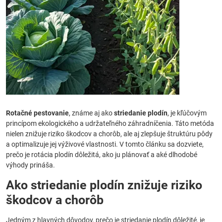
Rotačné pestovanie
, známe aj ako
striedanie plodín
, je kľúčovým
princípom ekologického a udržateľného záhradníčenia. Táto metóda
nielen znižuje riziko škodcov a chorôb, ale aj zlepšuje štruktúru pôdy
a optimalizuje jej výživové vlastnosti. V tomto článku sa dozviete,
prečo je rotácia plodín dôležitá, ako ju plánovať a aké dlhodobé
výhody prináša.
Ako striedanie plodín znižuje riziko
škodcov a chorôb
Jedným z hlavných dôvodov, prečo je striedanie plodín dôležité, je