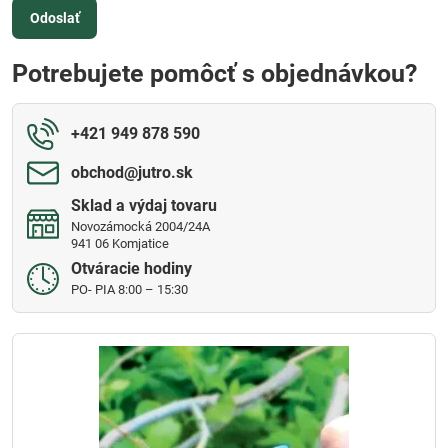
Odoslať
Potrebujete pomôcť s objednávkou?
+421 949 878 590
obchod​@jutro​.sk
Sklad a výdaj tovaru
Novozámocká 2004/24A
941 06 Komjatice
Otváracie hodiny
PO- PIA 8:00 – 15:30