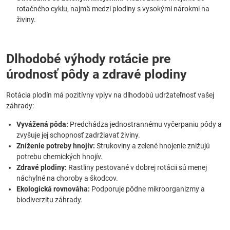
rotačného cyklu, najmä medzi plodiny s vysokými nárokmi na
živiny.
Dlhodobé výhody rotácie pre
úrodnosť pôdy a zdravé plodiny
Rotácia plodín má pozitívny vplyv na dlhodobú udržateľnosť vašej
záhrady:
Vyvážená pôda:
Predchádza jednostrannému vyčerpaniu pôdy a
zvyšuje jej schopnosť zadržiavať živiny.
Zníženie potreby hnojív:
Strukoviny a zelené hnojenie znižujú
potrebu chemických hnojív.
Zdravé plodiny:
Rastliny pestované v dobrej rotácii sú menej
náchylné na choroby a škodcov.
Ekologická rovnováha:
Podporuje pôdne mikroorganizmy a
biodiverzitu záhrady.