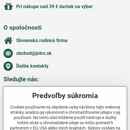
Pri nákupe nad 39 € darček na výber
O spoločnosti
Slovenská rodinná firma
obchod​@jutro​.sk
Ďalšie kontakty
Sledujte nás:
Facebook
Pinterest
Instagram
Blog
Predvoľby súkromia
Všetko o nákupe
Cookies používame na zlepšenie vašej návštevy tejto webovej
stránky, analýzu jej výkonnosti a zhromažďovanie údajov o jej
používaní. Na tento účel môžeme použiť nástroje a služby
Ďakujeme za podporu
tretích strán a zhromaždené údaje sa môžu preniesť k
partnerom v EÚ, USA alebo iných krajinách. Súbory cookies na