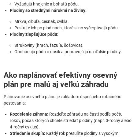
Vyžadujú hnojenie a bohatú pôdu.
Plodiny so strednými nárokmi na živiny:
Mrkva, cibuľa, cesnak, cvikla.
Pestujte ich po plodinách, ktoré silno vyčerpávajú pôdu.
Plodiny zlepšujúce pôdu:
Strukoviny (hrach, fazuľa, šošovica).
Obohacujú pôdu o dusík a pripravujú ju na ďalšie plodiny.
Ako naplánovať efektívny osevný
plán pre malú aj veľkú záhradu
Plánovanie osevného plánu je základom úspešného rotačného
pestovania:
Rozdelenie záhona:
Rozdeľte záhradu na časti podľa počtu
rokov, počas ktorých chcete striedať plodiny (napr. 3-ročný alebo
4-ročný cyklus).
Striedanie skupín:
Každý rok presuňte plodiny s vysokými