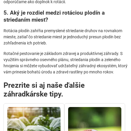
odporúčame ako doplnok k rotácii.
5. Aký je rozdiel medzi rotáciou plodín a
striedaním miest?
Rotácia plodín zahŕňa premyslené striedanie druhov na rovnakom
mieste, zatiaľ čo striedanie miest je jednoduchý presun plodín bez
zohľadnenia ich potrieb.
Rotačné pestovanie je základom zdravej a produktívnej záhrady. S
využitím správneho osevného plánu, striedania plodín a zeleného
hnojenia si môžete vybudovať udržateľný záhradný ekosystém, ktorý
vám prinesie bohatú úrodu a zdravé rastliny po mnoho rokov.
Prezrite si aj naše ďalšie
záhradkárske tipy.