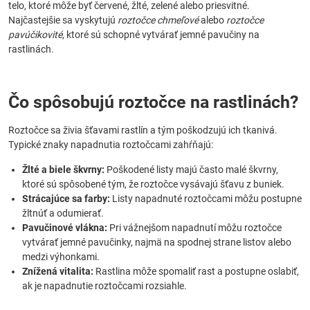
telo, ktoré môže byť červené, žlté, zelené alebo priesvitné.
Najčastejšie sa vyskytujú
roztočce chmeľové
alebo
roztočce
pavúčikovité
, ktoré sú schopné vytvárať jemné pavučiny na
rastlinách.
Čo spôsobujú roztočce na rastlinách?
Roztočce sa živia šťavami rastlín a tým poškodzujú ich tkanivá.
Typické znaky napadnutia roztočcami zahŕňajú:
Žlté a biele škvrny:
Poškodené listy majú často malé škvrny,
ktoré sú spôsobené tým, že roztočce vysávajú šťavu z buniek.
Strácajúce sa farby:
Listy napadnuté roztočcami môžu postupne
žltnúť a odumierať.
Pavučinové vlákna:
Pri vážnejšom napadnutí môžu roztočce
vytvárať jemné pavučinky, najmä na spodnej strane listov alebo
medzi výhonkami.
Znížená vitalita:
Rastlina môže spomaliť rast a postupne oslabiť,
ak je napadnutie roztočcami rozsiahle.