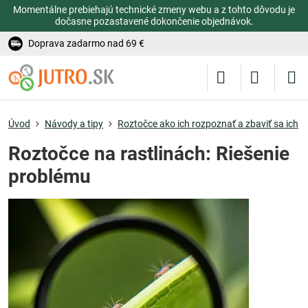
Momentálne prebiehajú technické zmeny webu a z tohto dôvodu je
dočasne pozastavené dokončenie objednávok.
Doprava zadarmo nad 69 €
Úvod
Návody a tipy
Roztočce ako ich rozpoznať a zbaviť sa ich
Roztočce na rastlinách: Riešenie
problému