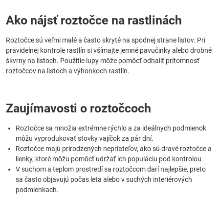
Ako nájsť roztočce na rastlinách
Roztočce sú veľmi malé a často skryté na spodnej strane listov. Pri
pravidelnej kontrole rastlín si všímajte jemné pavučinky alebo drobné
škvrny na listoch. Použitie lupy môže pomôcť odhaliť prítomnosť
roztočcov na listoch a výhonkoch rastlín.
Zaujímavosti o roztočcoch
Roztočce sa množia extrémne rýchlo a za ideálnych podmienok
môžu vyprodukovať stovky vajíčok za pár dní.
Roztočce majú prirodzených nepriateľov, ako sú dravé roztočce a
lienky, ktoré môžu pomôcť udržať ich populáciu pod kontrolou.
V suchom a teplom prostredí sa roztočcom darí najlepšie, preto
sa často objavujú počas leta alebo v suchých interiérových
podmienkach.