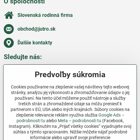
O spoločnosti
Slovenská rodinná firma
obchod​@jutro​.sk
Ďalšie kontakty
Sledujte nás:
Facebook
Pinterest
Instagram
Blog
Predvoľby súkromia
Všetko o nákupe
Cookies používame na zlepšenie vašej návštevy tejto webovej
stránky, analýzu jej výkonnosti a zhromažďovanie údajov o jej
používaní. Na tento účel môžeme použiť nástroje a služby
Ďakujeme za podporu
tretích strán a zhromaždené údaje sa môžu preniesť k
partnerom v EÚ, USA alebo iných krajinách. Súbory cookies na
Sme slovenský e-shop bez dotácií​. Fungujeme len
zlepšenie relevancie reklám využíva služba
Google Ads –
vďaka vám – ľuďom, ktorí veria v poctivú prácu a
podrobnosti tu
alebo
Meta – podrobnosti tu
(Facebook,
lásku k pôde​. Každý nákup na Jutro​.sk nám pomáha
Instagram). Kliknutím na „Prijať všetky cookies“ vyjadrujete svoj
súhlas s týmto spracovaním. Nižšie môžete nájsť podrobné
pokračovať v tom, čo má zmysel – pomáhať
informácie alebo upraviť svoje preferencie
záhradkárom zadarmo a srdcom​.