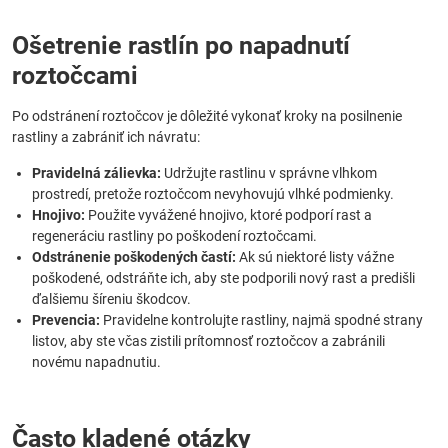
Ošetrenie rastlín po napadnutí
roztočcami
Po odstránení roztočcov je dôležité vykonať kroky na posilnenie
rastliny a zabrániť ich návratu:
Pravidelná zálievka:
Udržujte rastlinu v správne vlhkom
prostredí, pretože roztočcom nevyhovujú vlhké podmienky.
Hnojivo:
Použite vyvážené hnojivo, ktoré podporí rast a
regeneráciu rastliny po poškodení roztočcami.
Odstránenie poškodených častí:
Ak sú niektoré listy vážne
poškodené, odstráňte ich, aby ste podporili nový rast a predišli
ďalšiemu šíreniu škodcov.
Prevencia:
Pravidelne kontrolujte rastliny, najmä spodné strany
listov, aby ste včas zistili prítomnosť roztočcov a zabránili
novému napadnutiu.
Často kladené otázky