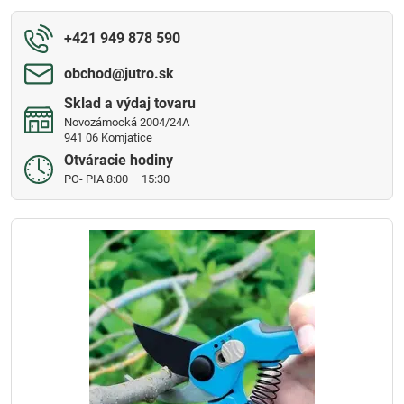
+421 949 878 590
obchod​@jutro​.sk
Sklad a výdaj tovaru
Novozámocká 2004/24A
941 06 Komjatice
Otváracie hodiny
PO- PIA 8:00 – 15:30