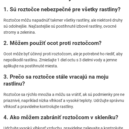
1. Sú roztočce nebezpečné pre všetky rastliny?
Roztočce môžu napadnúť takmer všetky rastliny, ale niektoré druhy
sú odolnejšie. Najčastejšie sú postihnuté izbové rastliny, ovocné
stromy a zelenina.
2. Môžem použiť ocot proti roztočcom?
Ocot môže byť účinný proti roztočcom, ale je potrebné ho riediť, aby
nepoškodil rastlinu. Zmiešajte 1 diel octu s 3 dielmi vody a jemne
aplikujte na postihnuté miesta.
3. Prečo sa roztočce stále vracajú na moju
rastlinu?
Roztočce sa rýchlo množia a môžu sa vrátiť, ak sú podmienky pre ne
priaznivé, napríklad nízka vlhkosť a vysoké teploty. Udržujte správnu
vlhkosť a pravidelne kontrolujte rastliny.
4. Ako môžem zabrániť roztočcom v skleníku?
Udržujte vysokú vlhkosť vzduchu, pravidelne zalievajte a kontrolujte